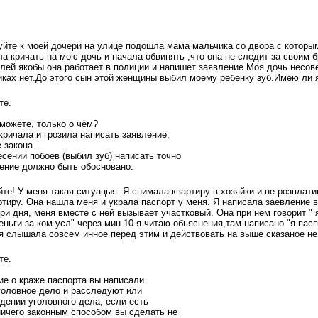
йте к моей дочери на улице подошла мама мальчика со двора с которы
а кричать на мою дочь и начала обвинять ,что она не следит за своим 
лей якобы она работает в полиции и напишет заявление.Моя дочь несо
иках нет.До этого сын этой женщины выбил моему ребенку зуб.Имею ли 
те.
можете, только о чём?
кричала и грозила написать заявление,
 закона.
есении побоев (выбил зуб) написать точно
ление должно быть обосновано.
те! У меня такая ситуацыя. Я снимала квартиру в хозяйки и не розплати
ртиру. Она нашла меня и украла паспорт у меня. Я написала заевление
и дня, меня вместе с ней вызывает участковый. Она при нем говорит " 
еньги за ком.усл" через мин 10 я читаю обьяснения,там написано "я пас
я слышала совсем инное перед этим и действовать на выше сказаное не
те.
ие о краже паспорта вы написали.
головное дело и расследуют или
дении уголовного дела, если есть
ичего законным способом вы сделать не