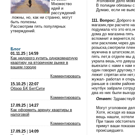
Уголовное дело мож
Множество
В полиции обязаны с
идей и
Думаю, если не выясн
рассуждений
ложны, но, как ни странно, могут
111.
Вопрос:
Доброго в
быть полезны.
магазин,при расчете н
Рассмотрим пять популярных
подумала что это его,н
утверждений.
дома до магазина пять
вспомнит и вернется,п
или расклеим,через дв
розыска,смотрели пленк
Блог
мужчина в штатском,ог
01.11.25
|
14:59
пять лет,в отделе мы д
Как недорого купить однокомнатную
украла вешь,что девуш
квартиру на вторичном рынке в
выехали с нами к нам 
вашем городе
один говорил другому,
лежит спрятан или нет,
Комментировать
жужал- работал я откр
раньше в своём районе
15.10.25
|
22:07
ноутбук забрали сотруд
Обзор БК БетСити
два из них были выход
Комментировать
Ответ:
Здравствуй
17.09.25
|
14:27
Могут уголовное дел
Как оформить аренду квартиры в
Хотя, исходя из ваш
налоговой
вещь нашли, хотели 
При таких обстоятел
Комментировать
примут ваши показан
происшедшего.
17.09.25
|
14:09