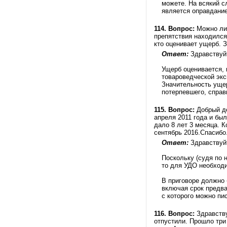
можете. На всякий с
является оправдани
114.
Вопрос:
Можно ли 
препятствия находился
кто оценивает ущерб. 
Ответ:
Здравствуй
Ущерб оценивается, 
товароведческой эк
Значительность уще
потерпевшего, справ
115.
Вопрос:
Добрый де
апреля 2011 года и бы
дало 8 лет 3 месяца. 
сентябрь 2016.Спасибо
Ответ:
Здравствуй
Поскольку (судя по 
то для УДО необходи
В приговоре должно 
включая срок предва
с которого можно пи
116.
Вопрос:
Здравству
отпустили. Прошло три 