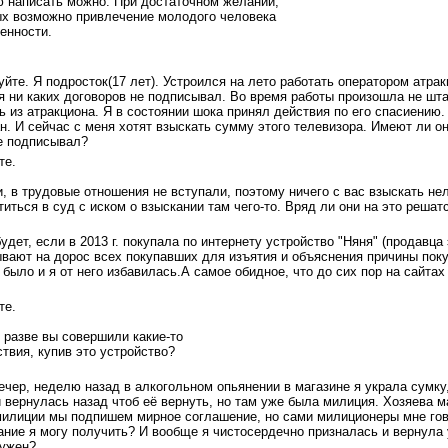
ю написать можно. При достаточном желании,
ых возможно привлечение молодого человека
венности.
йте. Я подросток(17 лет). Устроился на лето работать оператором атрак
 я ни каких договоров не подписывал. Во время работы произошла не шта
 из атракциона. Я в состоянии шока принял действия по его спасиению.
. И сейчас с меня хотят взыскать сумму этого телевизора. Имеют ли он
не подписывал?
те.
и, в трудовые отношения не вступали, поэтому ничего с вас взыскать не
иться в суд с иском о взыскании там чего-то. Вряд ли они на это решат
удет, если в 2013 г. покупала по интернету устройство "Няня" (продавца
ывают на дорос всех покупавших для изъятия и объяснения причины поку
 было и я от него избавилась.А самое обидное, что до сих пор на сайтах
те.
, разве вы совершили какие-то
твия, купив это устройство?
чер, неделю назад в алкогольном опьянении в магазине я украла сумку
 вернулась назад чтоб её вернуть, но там уже была милиция. Хозяева м
милиции мы подпишем мирное соглашение, но сами милиционеры мне гов
зание я могу получить? И вообще я чистосердечно призналась и вернула
нужен?