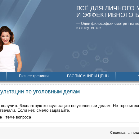
ВСЁ ДЛЯ ЛИЧНОГО 
И ЭФФЕКТИВНОГО 
— Одни философски смотpят на вещ
их отсутствие.
Бизнес тренинги
РАСПИСАНИЕ И ЦЕНЫ
ультации по уголовным делам
получить бесплатную консультацию по уголовным делам. Не торопитес
твечали. Если нет, смело задавайте.
е
теме вопроса
Страница:
←
пре