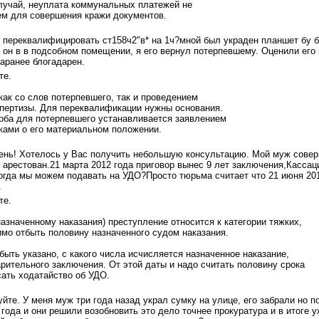
лучай, неуплата коммунальных платежей не
ем для совершения кражи документов.
переквалифицировать ст158ч2"в* на 1ч?мной был украден планшет бу б
 он в в подсобном помещении, я его вернул потерпевшему. Оценили его
Заранее блогадарен.
те.
как со слов потерпевшего, так и проведением
спертизы. Для переквалификации нужны основания.
рба для потерпевшего устанавливается заявлением
ками о его материальном положении.
нь! Хотелось у Вас получить небольшую консультацию. Мой муж совер
л арестован.21 марта 2012 года приговор вынес 9 лет заключения,Касса
Когда мы можем подавать на УДО?Просто тюрьма считает что 21 июня 20
.
те.
назначенному наказания) преступление относится к категории тяжких,
мо отбыть половину назначенного судом наказания.
быть указано, с какого числа исчисляется назначенное наказание,
рительного заключения. От этой даты и надо считать половину срока
сать ходатайство об УДО.
йте. У меня муж три года назад украл сумку на улице, его забрали но п
года и они решили возобновить это дело точнее прокуратура и в итоге 