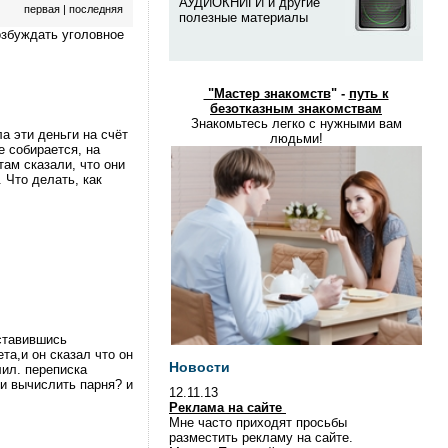
АУДИОКНИГИ и другие
первая
|
последняя
полезные материалы
озбуждать уголовное
"
Мастер знакомств
" -
путь к
безотказным знакомствам
Знакомьтесь легко с нужными вам
а эти деньги на счёт
людьми!
е собирается, на
там сказали, что они
 Что делать, как
ставившись
та,и он сказал что он
Новости
лил. переписка
ли вычислить парня? и
12.11.13
Реклама на сайте
Мне часто приходят просьбы
разместить рекламу на сайте.