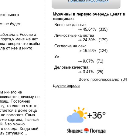
Полезная информация
Мужчины в первую очередь ценят в
рительного
женщинах:
я не будет.
Внешние данные
-»
45.64% (335)
аботала в Россие а
Личностные качества
спорта,у меня же нет
-»
24.39% (179)
ца говорит что якобы
Согласие на секс
ла от нее и никто
-»
16.89% (124)
Ум
-»
9.67% (71)
Деловые качества
-»
3.41% (25)
Всего проголосовало: 734
Другие опросы
м ничего не
ошивается, никому не
алкаш. Постоянно
у, то еще на что-то.
стается в доме отца
 не помогает. Сама
а-же картина, Пьяный
ой. Что можно
го соседа. Когда мой
ть ситуацию...