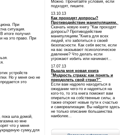
Можно. Прочитайте условия, если
подходят, пишите.
13.10.13
Как проходят допросы?
Противодействие манипуляциям.
циона. При
Скачать новую книгу "Как проходят
тна ситуация.
допросы? Противодействие
 В итоге получил
манипуляциям."Книга для всех
и на это право. При
людей, кто заботиться о своей
безопасности. Как себя вести, если
на вас оказывают психологическое
давление? Что делать если
льзя.
угрожают избить или начинают...
ся.
17.07.13
Вышла моя новая книга
 этих устройств
"Мудрость страха: как понять и
пки. Но у меня оно не
преодолеть свой страх?"
 продается это
Если вам надоело находиться в
ожидании чего-то и надеяться на
кого-то, то эта книга поможет вам
опираться на собственные силы, а
также откроет новые пути к счастью
и самореализации. Вы найдете здесь
не только описание большинства
наиболее...
, пока шла домой,
агазина ко мне
орят что у меня
 украденую сумку,для