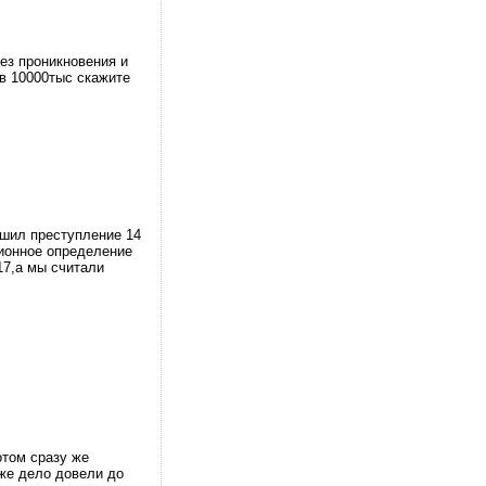
ез проникновения и
 в 10000тыс скажите
шил преступление 14
ционное определение
17,а мы считали
отом сразу же
уже дело довели до