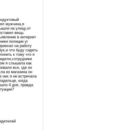
родуктовый
оял мужчина,я
вышли на улицу,от
 оставил вещь
ьявление в интернет
ники полиции уг
приехал на работу
ук,и что буду сидеть
лонить к тому что я
видели,сотрудники
дом я слышала как
овали все, где он
сла из магазина он
 них я не встречала
ладельце, когда
ошло 4 дня, правда
итуации?
видетелей