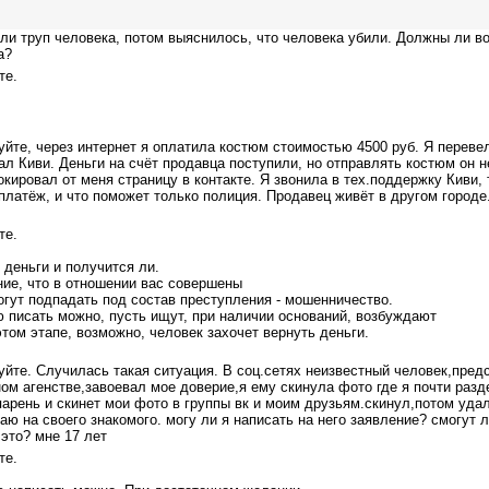
и труп человека, потом выяснилось, что человека убили. Должны ли в
а?
те.
йте, через интернет я оплатила костюм стоимостью 4500 руб. Я перевел
л Киви. Деньги на счёт продавца поступили, но отправлять костюм он н
окировал от меня страницу в контакте. Я звонила в тех.поддержку Киви, 
платёж, и что поможет только полиция. Продавец живёт в другом городе.
те.
 деньги и получится ли.
ие, что в отношении вас совершены
огут подпадать под состав преступления - мошенничество.
 писать можно, пусть ищут, при наличии оснований, возбуждают
этом этапе, возможно, человек захочет вернуть деньги.
йте. Случилась такая ситуация. В соц.сетях неизвестный человек,пред
м агенстве,завоевал мое доверие,я ему скинула фото где я почти разде
парень и скинет мои фото в группы вк и моим друзьям.скинул,потом уда
аю на своего знакомого. могу ли я написать на него заявление? смогут 
это? мне 17 лет
те.