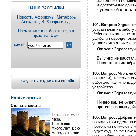
Заявление в полици
и достаточных данн
НАШИ РАССЫЛКИ
к уголовной ответст
Новости, Aфоризмы, Метафоры
Анекдоты, Вебинары и т.д.
104.
Вопрос:
Здравству
устратвании на работу
Посмотрите и выберете те, что
Ребенок начал вылетать
нравятся Вам.
ушибы и повредил экран
условии что я ничего 
e-mail
Ответ:
Здравствуй
Вы у них не работал
Предложите им обрат
105.
Вопрос:
Что мне б
посадили), теперь выз
Слушать ПОДКАСТЫ онлайн
работало, как мне надо
устройство...
Ответ:
Здравствуй
Новые статьи
Ничего вам не будет
Стены и мосты
противоправные дейс
Есть знакомая
106.
Вопрос:
Добрый ве
пара.
поняла что я сделала и
Я их знаю
претензий не имеют в 
много лет. Всю
будет суд. Какое нака
молодость они
чего вообще этот суд 