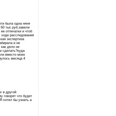
чти была одна няня
 60 тыс.руб,завели
ее отпечатки и чтоб
в ходе расследования
ская экспертиза
забирала и не
 как дело не
ем сделать?куда
ли вместо моих
янулось месяца 4
х в другой
му говорят что будет
Я хотел бы узнать а