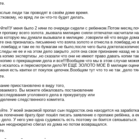
те.
рослые люди так проводят в своём доме время.
тковому, но вряд ли он что-то будет делать.
йте!!У меня было 2 няни по очереди сидели с ребенком.Потом месяц по
и пропажу всего золота ,вызвала милицию сняли отпечатки насчитали на
на которую мы думали вызывали в милицию ,говорили ей что везде дома 
оге она призналась письменно что взяла золото и отнесла в ломбард,но 
т ломбард и там ее по бумагам не было,после чего была доктеласкопиче
 следы не ее и на этом дело закрыто ,хотя она свое признание назад не 
 копию экспертизы ,но сказали что они не имеют право давать копии так
 копию о прекращении дела и все!!!Вообщем что мы в этом случае мож
ото искалось и пересмотрели дело?И ЕЩЕ ЗОЛОТО МОЕ В милиции оцени
 меня есть квитки от покупок цепочек.Вообщем тут что то не так ,дело т
те.
ание приостановлено в виду того,
реваемого. Вы можете обжаловать постановление
асследования уголовного дела в прокуратуру или
деление следственного комитета.
йте. У моей знакомой пропал сын подросток.она находится на заработка
а попечение брату.брат пошёл писать заявление о пропаже ребёнка, а е
 дело. У него уже одна судимость есть поэтому он боится связываться. 
 сын неоднократно сбегал из дома но потом возвращался.
те.