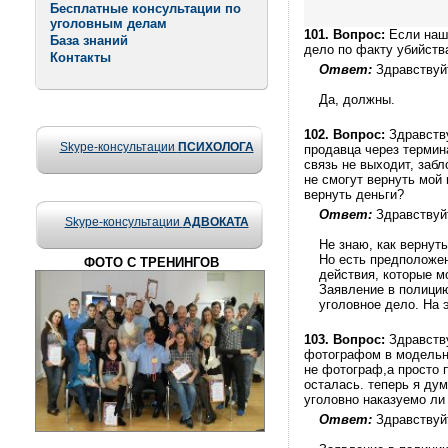
Бесплатные консультации по
уголовным делам
101.
Вопрос:
Если нашл
База знаний
дело по факту убийств
Контакты
Ответ:
Здравствуй
Да, должны.
102.
Вопрос:
Здравству
Skype-консультации
ПСИХОЛОГА
продавца через термина
связь не выходит, забл
не смогут вернуть мой 
вернуть деньги?
Ответ:
Здравствуй
Skype-консультации
АДВОКАТА
Не знаю, как вернуть
Но есть предположен
ФОТО С ТРЕНИНГОВ
действия, которые м
Заявление в полицию
уголовное дело. На 
103.
Вопрос:
Здравству
фотографом в модельно
не фотограф,а просто 
осталась. теперь я дум
уголовно наказуемо ли 
Ответ:
Здравствуй