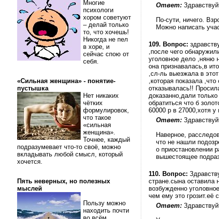
Многие
Ответ:
Здравствуй
психологи
хором советуют
По-сути, ничего. Вз
– делай только
Можно написать учас
то, что хочешь!
Никогда не пел
109.
Вопрос:
здравству
в хоре, и
,после чего обнаружил
сейчас спою от
уголовное дело ,няню 
себя.
она признавалась,в ит
,сл-ль выезжала в это
«Сильная женщина» - понятие-
,которая показала ,что
пустышка
отказывалась!! Просила
Нет никаких
доказанно,дали только
чётких
обратиться что б зол
формулировок,
60000 р в 27000,хотя у
что такое
Ответ:
Здравствуй
«сильная
женщина».
Наверное, расследов
Точнее, каждый
что не нашли подоз
подразумевает что-то своё, можно
о приостановлении р
вкладывать любой смысл, который
вышестоящее подраз
хочется.
110.
Вопрос:
Здравству
Пять неверных, но полезных
стране.сына оставила н
мыслей
возбужденно уголовное
чем ему это грозит.её
Пользу можно
Ответ:
Здравствуй
находить почти
во всём.