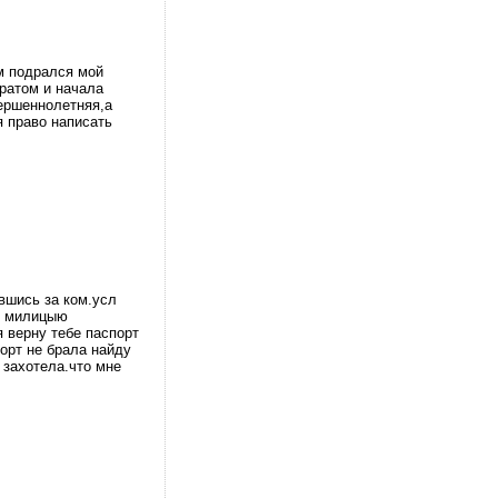
м подрался мой
братом и начала
вершеннолетняя,а
я право написать
вшись за ком.усл
 в милицыю
я верну тебе паспорт
порт не брала найду
 захотела.что мне