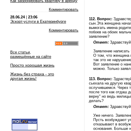
Как забронировать квартиру в аренду
Комментировать
28.06.24
|
23:06
112.
Вопрос:
Здравству
Эскорт-услуги в Екатеринбурге
сын.Эта женщина начал
вымогать имена родите
Комментировать
побоев на обоих мальч
заявление?
Ответ:
Здравствуй
Заявление написать 
Все статьи,
О том, что женщина 
размещённые на сайте
так это не нарушение
Вот заявление о нан
Просто хорошая жизнь
можно. Только заяв
Жизнь без страха - это
другая жизнь!
113.
Вопрос:
Здраствуй
сьехала на другую ква
ослучившемся. Через тр
после того как отдаш д
верну" но ведь милицы
делать?
Ответ:
Здравствуй
Уже ничего. Заявлен
Пусть возбуждают у
отказывают в возбуж
основания. Больше н