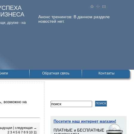
УСПЕХА
БИЗНЕСА
Анонс тренингов:
В данном разделе
новостей нет.
и, дpугие - на
Книги
Обратная связь
Контакты
ь, возможно на
Посетите наш интернет магазин!
дыдущая
|
следующая
→
ПЛАТНЫЕ и БЕСПЛАТНЫЕ
2
3
4
5
6
7
8
9
10
11