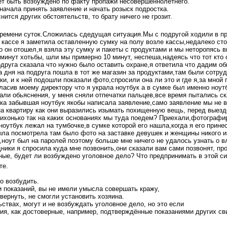
ет быть возбуждено по факту пропажи несовершеннолетнего.
начала принять заявление и начать розыск подростка.
ится других обстоятельств, то брату ничего не грозит.
ремени суток.Сложилась сдедущая ситуация.Мы с подругой ходили в п
а кассе я заметила оставленную сумку на полу возле кассы,недалеко ст
о он отошел,я взяла эту сумку и пакеты с продуктами и мы неторопясь 
 минут хотьбы, шли мы примерно 10 минут, неспеша,надеясь что тот кто
одруга сказала что нужно было оставить охране,я ответила что дадим об
а дня на подруга пошла в тот же магазин за продуктами,там были сотруд
и, и к ней подошли показали фото,спросили она ли это и где я,за мной 
ласив моему директору что я украла ноутбук а в сумке был именно ноутб
али обьяснения, у меня сняли отпечатки пальцев,все время пытались ск
ка забывшая ноутбук якобы написала заявление,само заявление мы не 
на квартиру как они выразились изымать похищенную вещь, перед выез
тихонько так на каких основаниях мы туда поедем? Приехали,фотографир
ноутбук лежал на тумбочке,в сумке которой его нашла,когда я его прине
ыла посмотрела там было фото на заставке девушек и женщины никого из
,ноут был на паролей поэтому больше мне ничего не удалось узнать о в
ники я спросила куда мне позвонить,они сказали вам сами позвонят, пр
ные, будет ли возбуждено уголовное дело? Что предпринимать в этой с
те.
о возбудить.
и показаний, вы не имели умысла совершать кражу,
вернуть, не смогли установить хозяина.
ьствах, могут и не возбуждать уголовное дело, но это если
ия, как достоверные, например, подтверждённые показаниями других с