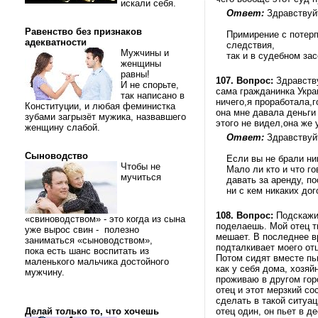
искали себя.
Ответ:
Здравствуй
Равенство без признаков
Примирение с потерп
адекватности
следствия,
Мужчины и
так и в судебном за
женщины
равны!
107.
Вопрос:
Здравству
И не спорьте,
сама гражданинка Украи
так написано в
ничего,я проработала,
Конституции, и любая феминистка
она мне давала деньги 
зубами загрызёт мужика, назвавшего
этого не видел,она же
женщину слабой.
Ответ:
Здравствуй
Сыноводство
Если вы не брали ник
Чтобы не
Мало ли кто и что го
мучиться
давать за аренду, п
ни с кем никаких до
108.
Вопрос:
Подскажит
«свиноводством» - это когда из сына
поделаешь. Мой отец ти
уже вырос свин - полезно
мешает. В последнее в
заниматься «сыноводством»,
подталкивает моего отц
пока есть шанс воспитать из
Потом сидят вместе пью
маленького мальчика достойного
как у себя дома, хозяй
мужчину.
проживаю в другом горо
отец и этот мерзкий со
сделать в такой ситуац
Делай только то, что хочешь
отец один, он пьет в д