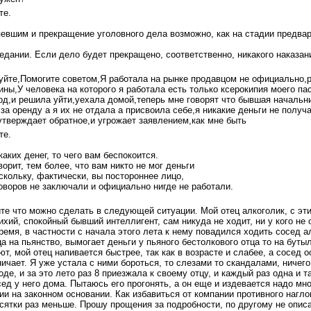
те.
евшим и прекращение уголовного дела возможно, как на стадии предва
седании. Если дело будет прекращено, соответственно, никакого наказани
йте,Помогите советом,Я работала на рынке продавцом не официально,р
ны,У человека на которого я работала есть только ксерокипия моего па
год,и решила уйти,уехала домой,теперь мне говорят что бывшая начальни
за оренду а я их не отдала а присвоила себе,я никакие деньги не получа
 утверждает обратное,и угрожает заявлением,как мне быть
те.
аких денег, то чего вам беспокоится.
ворит, тем более, что вам никто не мог деньги
оскольку, фактически, вы постороннее лицо,
говоров не заключали и официально нигде не работали.
е что можно сделать в следующей ситуации. Мой отец алкоголик, с эти
хий, спокойный бывший интеллигент, сам никуда не ходит, ни у кого не 
ремя, в частности с начала этого лета к нему повадился ходить сосед 
а на пьянство, вымогает деньги у пьяного бестолкового отца то на бутылк
т, мой отец напивается быстрее, так как в возрасте и слабее, а сосед о
ничает. Я уже устала с ними бороться, то слезами то скандалами, ничего
де, и за это лето раз 8 приезжала к своему отцу, и каждый раз одна и т
сед у него дома. Пытаюсь его прогонять, а он еще и издевается надо мн
ии на законном основании. Как избавиться от компании противного нагло
есятки раз меньше. Прошу прощения за подробности, по другому не описа