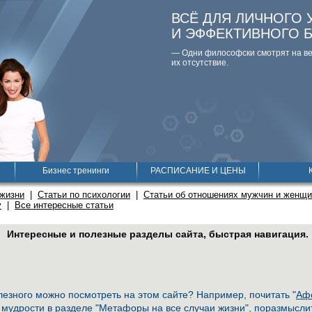
ВСЁ ДЛЯ ЛИЧНОГО 
И ЭФФЕКТИВНОГО 
— Одни философски смотpят на вещ
их отсутствие.
Бизнес тренинги
РАСПИСАНИЕ И ЦЕНЫ
 жизни
|
Статьи по психологии
|
Статьи об отношениях мужчин и женщ
у
|
Все интересные статьи
Интересные и полезные разделы сайта, быстрая навигация.
лезного можно посмотреть на этом сайте? Например, почитать "
Афо
 мудрости в разделе "
Метафоры на все случаи жизни
", поразмысли