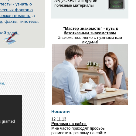
АУДИОКНИГИ и другие
и
тесты - узнать о
полезные материалы
ресных фактов о
ческая помощь
, а
е
, факты, гипотезы.
"
Мастер знакомств
" -
путь к
мной
здесь.
безотказным знакомствам
Знакомьтесь легко с нужными вам
людьми!
ям.
Новости
12.11.13
Реклама на сайте
Мне часто приходят просьбы
разместить рекламу на сайте.