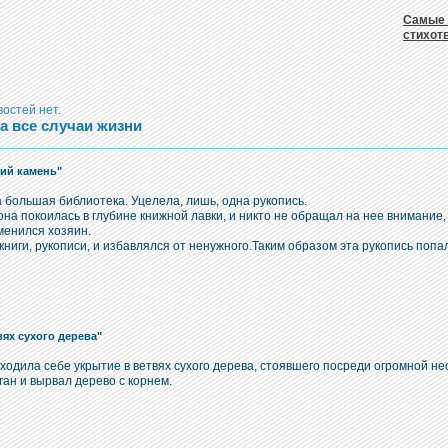
Самые 
стихот
остей нет.
 все случаи жизни
чий камень"
 большая библиотека. Уцелела, лишь, одна рукопись.
она покоилась в глубине книжной лавки, и никто не обращал на нее внимание, 
менился хозяин.
книги, рукописи, и избавлялся от ненужного.Таким образом эта рукопись попал
вях сухого дерева"
ходила себе укрытие в ветвях сухого дерева, стоявшего посреди огромной н
ан и вырвал дерево с корнем.