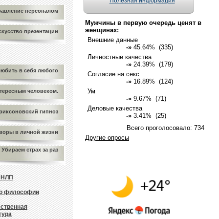
Полезная информация
равление персоналом
Мужчины в первую очередь ценят в
женщинах:
скусство презентации
Внешние данные
-»
45.64% (335)
Личностные качества
-»
24.39% (179)
любить в себя любого
Согласие на секс
-»
16.89% (124)
Ум
нтересным человеком.
-»
9.67% (71)
Деловые качества
риксоновский гипноз
-»
3.41% (25)
Всего проголосовало: 734
воры в личной жизни
Другие опросы
Убираем страх за раз
о НЛП
по философии
ственная
тура