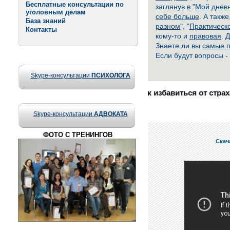
Бесплатные консультации по
заглянув в "
Мой днев
уголовным делам
себе больше
. А также
База знаний
разном
", "
Практическ
Контакты
кому-то и
правовая
. 
Знаете ли вы
самые п
Если будут вопросы -
Skype-консультации
ПСИХОЛОГА
Как избавиться от страха
Подробн
Skype-консультации
АДВОКАТА
ФОТО С ТРЕНИНГОВ
Скач