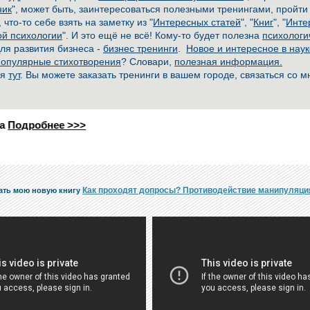
ник
", может быть, заинтересоваться полезными тренингами, пройт
, что-то себе взять на заметку из "
Интересных статей
", "
Книг
", "
Инте
ой психологии
". И это ещё не всё! Кому-то будет полезна
психологи
Для развития бизнеса -
бизнес тренинги
.
Новое и интересное в наук
опулярные стихотворения
? Словари,
полезная информация.
 я
тут
. Вы можете заказать тренинги в вашем городе, связаться со 
ее
>>>
Как проходят допросы? Противодействие манипуляци
ать мою новую книгу