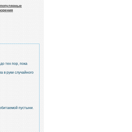
популярные
ворения
до тех пор, пока
а в руки случайного
еобитаемой пустыни.