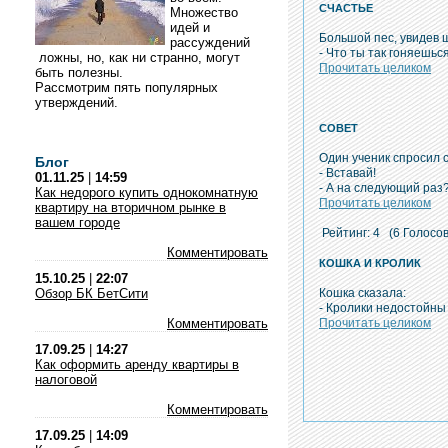
СЧАСТЬЕ
Множество
идей и
Большой пес, увидев щ
рассуждений
- Что ты так гоняешьс
ложны, но, как ни странно, могут
Прочитать целиком
быть полезны.
Рассмотрим пять популярных
утверждений.
СОВЕТ
Один ученик спросил с
Блог
- Вставай!
01.11.25
|
14:59
- А на следующий раз
Как недорого купить однокомнатную
Прочитать целиком
квартиру на вторичном рынке в
вашем городе
Рейтинг: 4
(6 Голосов
Комментировать
КОШКА И КРОЛИК
15.10.25
|
22:07
Обзор БК БетСити
Кошка сказала:
- Кролики недостойны 
Комментировать
Прочитать целиком
17.09.25
|
14:27
Как оформить аренду квартиры в
налоговой
Комментировать
17.09.25
|
14:09