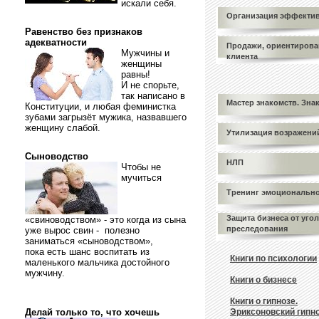
искали себя.
Организация эффекти
Равенство без признаков
адекватности
Продажи, ориентирова
Мужчины и
клиента
женщины
равны!
И не спорьте,
так написано в
Мастер знакомств. Зна
Конституции, и любая феминистка
зубами загрызёт мужика, назвавшего
женщину слабой.
Утилизация возражени
Сыноводство
НЛП
Чтобы не
мучиться
Тренинг эмоционально
Защита бизнеса от уго
«свиноводством» - это когда из сына
преследования
уже вырос свин - полезно
заниматься «сыноводством»,
пока есть шанс воспитать из
Книги по психологии
маленького мальчика достойного
мужчину.
Книги о бизнесе
Книги о гипнозе.
Делай только то, что хочешь
Эриксоновский гипно