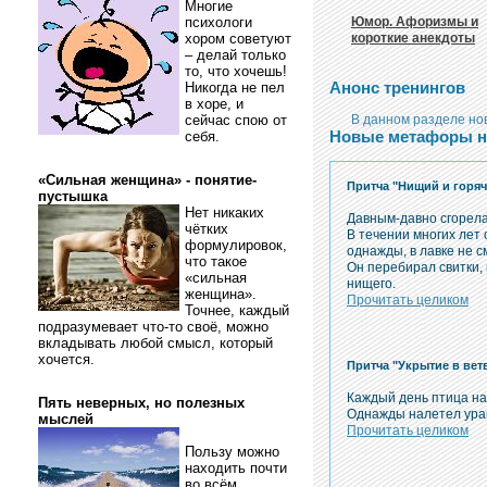
Многие
психологи
Юмор. Афоризмы и
хором советуют
короткие анекдоты
– делай только
то, что хочешь!
Анонс тренингов
Никогда не пел
в хоре, и
сейчас спою от
В данном разделе нов
Новые метафоры на
себя.
«Сильная женщина» - понятие-
Притча "Нищий и горя
пустышка
Нет никаких
Давным-давно сгорела
чётких
В течении многих лет 
формулировок,
однажды, в лавке не с
что такое
Он перебирал свитки, 
«сильная
нищего.
женщина».
Прочитать целиком
Точнее, каждый
подразумевает что-то своё, можно
вкладывать любой смысл, который
хочется.
Притча "Укрытие в вет
Каждый день птица на
Пять неверных, но полезных
Однажды налетел ураг
мыслей
Прочитать целиком
Пользу можно
находить почти
во всём.