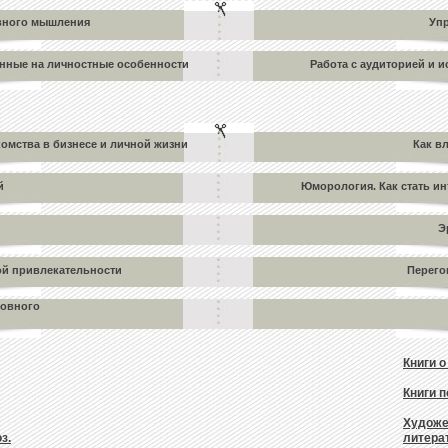
вного мышления
Уп
нные на личностные особенности
Работа с аудиторией и и
комства в бизнесе и личной жизни
Как в
й
Юморология. Как стать и
Э
й привлекательности
Перего
ловного
Книги 
Книги 
Художе
з.
литера