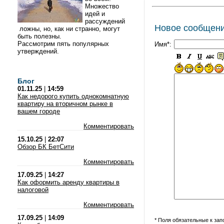
Множество
идей и
рассуждений
Новое сообщен
ложны, но, как ни странно, могут
быть полезны.
Рассмотрим пять популярных
Имя*:
утверждений.
Блог
01.11.25
|
14:59
Как недорого купить однокомнатную
квартиру на вторичном рынке в
вашем городе
Комментировать
15.10.25
|
22:07
Обзор БК БетСити
Комментировать
17.09.25
|
14:27
Как оформить аренду квартиры в
налоговой
Комментировать
17.09.25
|
14:09
* Поля обязательные к за