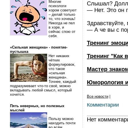
Многие
Слышал? Долла
психологи
— Нет. Это он 
хором советуют
– делай только
то, что хочешь!
Здравствуйте, 
Никогда не пел
в хоре, и
— А че вы с по
сейчас спою от
себя.
Тренинг эмоц
«Сильная женщина» - понятие-
пустышка
Тренинг "Как 
Нет никаких
чётких
формулировок,
Мастер знако
что такое
«сильная
женщина».
Юморология и
Точнее, каждый
подразумевает что-то своё, можно
вкладывать любой смысл, который
хочется.
Все новости
|
Комментарии
Пять неверных, но полезных
мыслей
Нет комментар
Пользу можно
находить почти
во всём.