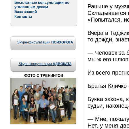
Бесплатные консультации по
Раньше у мужч
уголовным делам
База знаний
Складывается в
Контакты
«Попытался, ис
Вчера в Таджик
то дожди, знае
Skype-консультации
ПСИХОЛОГА
— Человек за б
мы ж его шлюп
Skype-консультации
АДВОКАТА
Из всего прогн
ФОТО С ТРЕНИНГОВ
Братья Кличко -
Буква закона, 
судьи, наконец
— Мне, пожалу
Нет, у меня дв