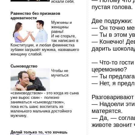
— Потому что 
искали себя.
пустая голова.
Равенство без признаков
адекватности
Две подружки:
Мужчины и
— Он точно ме
женщины
равны!
— Ты в этом у
И не спорьте,
так написано в
— Конечно! Дев
Конституции, и любая феминистка
дарить шокола
зубами загрызёт мужика, назвавшего
женщину слабой.
— Что-то гости
Сыноводство
церемонию?
Чтобы не
мучиться
— Ты предлага
— Нет, я предл
«свиноводством» - это когда из сына
Разговаривают 
уже вырос свин - полезно
заниматься «сыноводством»,
— Hадоели эти 
пока есть шанс воспитать из
матерятся.
маленького мальчика достойного
мужчину.
— Да, — согла
животе звонит 
Делай только то, что хочешь