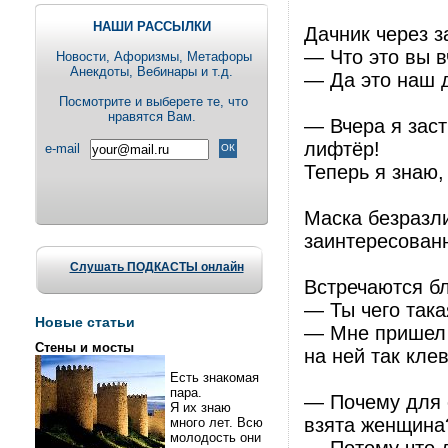
НАШИ РАССЫЛКИ
Дачник чеpез з
— Что это вы в
Новости, Aфоризмы, Метафоры
Анекдоты, Вебинары и т.д.
— Да это наш 
Посмотрите и выберете те, что
нравятся Вам.
— Вчера я зас
лифтёр!
e-mail
Теперь я знаю,
Маска безразл
заинтересованн
Слушать ПОДКАСТЫ онлайн
Встречаются б
— Ты чего така
Новые статьи
— Мне пришел 
Стены и мосты
на ней так кле
Есть знакомая
пара.
— Почему для 
Я их знаю
взята женщина
много лет. Всю
молодость они