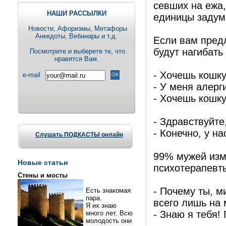
севших на ежа,
НАШИ РАССЫЛКИ
единицы задум
Новости, Aфоризмы, Метафоры
Анекдоты, Вебинары и т.д.
Если вам предл
будут нагибать
Посмотрите и выберете те, что
нравятся Вам.
- Хочешь кошк
e-mail
- У меня алерг
- Хочешь кошку
- Здравствуйте
- Конечно, у на
Слушать ПОДКАСТЫ онлайн
99% мужей изм
Новые статьи
психотерапевты
Стены и мосты
- Почему ты, м
Есть знакомая
пара.
всего лишь на 
Я их знаю
- Знаю я тебя!
много лет. Всю
молодость они