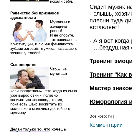
искали себя.
Сидит мужик на
- слышь, хозяи
Равенство без признаков
адекватности
плесни туда ди
Мужчины и
вставляет!
женщины
равны!
И не спорьте,
так написано в
- А я вот когда
Конституции, и любая феминистка
- …бездушная 
зубами загрызёт мужика, назвавшего
женщину слабой.
Тренинг эмоц
Сыноводство
Чтобы не
мучиться
Тренинг "Как 
Мастер знако
«свиноводством» - это когда из сына
уже вырос свин - полезно
заниматься «сыноводством»,
Юморология и
пока есть шанс воспитать из
маленького мальчика достойного
мужчину.
Все новости
|
Комментарии
Делай только то, что хочешь