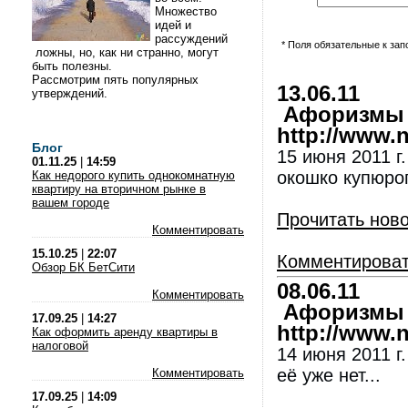
Множество
идей и
рассуждений
* Поля обязательные к за
ложны, но, как ни странно, могут
быть полезны.
Рассмотрим пять популярных
13.06.11
утверждений.
Афоризмы и
http://www.nl
Блог
15 июня 2011 г
01.11.25
|
14:59
окошко купюро
Как недорого купить однокомнатную
квартиру на вторичном рынке в
вашем городе
Прочитать нов
Комментировать
15.10.25
|
22:07
Комментирова
Обзор БК БетСити
08.06.11
Комментировать
Афоризмы и
17.09.25
|
14:27
http://www.nl
Как оформить аренду квартиры в
налоговой
14 июня 2011 г
её уже нет...
Комментировать
17.09.25
|
14:09