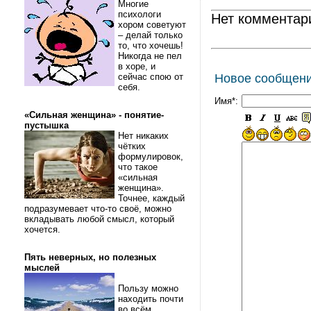
Многие
психологи
Нет комментар
хором советуют
– делай только
то, что хочешь!
Никогда не пел
в хоре, и
сейчас спою от
Новое сообщен
себя.
Имя*:
«Сильная женщина» - понятие-
пустышка
Нет никаких
чётких
формулировок,
что такое
«сильная
женщина».
Точнее, каждый
подразумевает что-то своё, можно
вкладывать любой смысл, который
хочется.
Пять неверных, но полезных
мыслей
Пользу можно
находить почти
во всём.