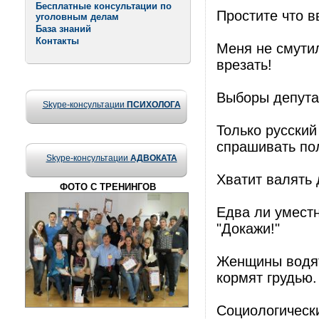
Бесплатные консультации по
Простите что в
уголовным делам
База знаний
Контакты
Меня не смутил
врезать!
Выборы депута
Skype-консультации
ПСИХОЛОГА
Только русский
спрашивать по
Skype-консультации
АДВОКАТА
Хватит валять 
ФОТО С ТРЕНИНГОВ
Едва ли уместн
"Докажи!"
Женщины водят
кормят грудью.
Социологическ