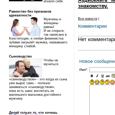
Аудиокнига "М
искали себя.
знакомству.
Равенство без признаков
адекватности
Все новости
|
Мужчины и
женщины
Комментарии
равны!
И не спорьте,
так написано в
Конституции, и любая феминистка
Нет комментар
зубами загрызёт мужика, назвавшего
женщину слабой.
Сыноводство
Чтобы не
Новое сообщен
мучиться
Имя*:
«свиноводством» - это когда из сына
уже вырос свин - полезно
заниматься «сыноводством»,
пока есть шанс воспитать из
маленького мальчика достойного
мужчину.
Делай только то, что хочешь