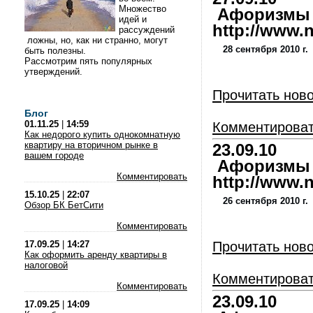
Множество
Афоризмы и
идей и
http://www.nl
рассуждений
ложны, но, как ни странно, могут
28 сентября 2010 г.
быть полезны.
Рассмотрим пять популярных
утверждений.
Прочитать нов
Блог
01.11.25
|
14:59
Комментирова
Как недорого купить однокомнатную
квартиру на вторичном рынке в
23.09.10
вашем городе
Афоризмы и
Комментировать
http://www.nl
15.10.25
|
22:07
26 сентября 2010 г.
Обзор БК БетСити
Комментировать
17.09.25
|
14:27
Прочитать нов
Как оформить аренду квартиры в
налоговой
Комментирова
Комментировать
23.09.10
17.09.25
|
14:09