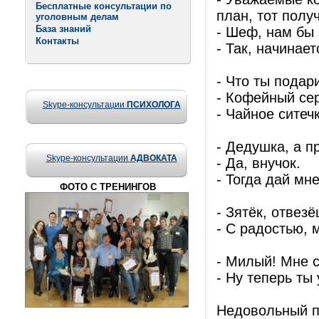
Бесплатные консультации по
план, тот полу
уголовным делам
База знаний
- Шеф, нам бы 
Контакты
- Так, начинае
- Что ты пода
- Кофейный сер
Skype-консультации
ПСИХОЛОГА
- Чайное ситеч
- Дедушка, а п
Skype-консультации
АДВОКАТА
- Да, внучок.
- Тогда дай мн
ФОТО С ТРЕНИНГОВ
- Зятёк, отвез
- С радостью, 
- Милый! Мне с
- Ну теперь ты
Недовольный п