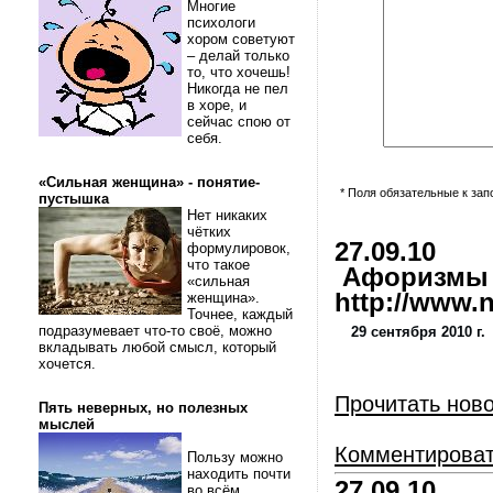
Многие
психологи
хором советуют
– делай только
то, что хочешь!
Никогда не пел
в хоре, и
сейчас спою от
себя.
«Сильная женщина» - понятие-
* Поля обязательные к за
пустышка
Нет никаких
чётких
27.09.10
формулировок,
что такое
Афоризмы и
«сильная
http://www.nl
женщина».
Точнее, каждый
подразумевает что-то своё, можно
29 сентября 2010 г.
вкладывать любой смысл, который
хочется.
Прочитать нов
Пять неверных, но полезных
мыслей
Комментирова
Пользу можно
находить почти
27.09.10
во всём.