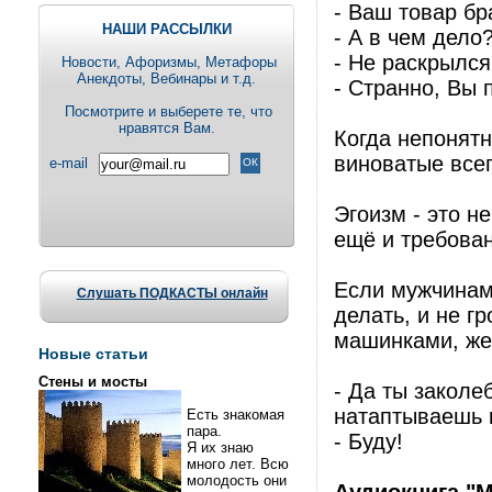
- Ваш товар бр
НАШИ РАССЫЛКИ
- А в чем дело
- Не раскрылся
Новости, Aфоризмы, Метафоры
Анекдоты, Вебинары и т.д.
- Странно, Вы 
Посмотрите и выберете те, что
нравятся Вам.
Когда непонятн
виноватые всег
e-mail
Эгоизм - это н
ещё и требова
Если мужчинам 
Слушать ПОДКАСТЫ онлайн
делать, и не г
машинками, же
Новые статьи
Стены и мосты
- Да ты закол
натаптываешь 
Есть знакомая
пара.
- Буду!
Я их знаю
много лет. Всю
молодость они