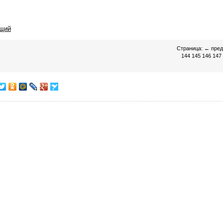
щий
Страница:
←
пре
144
145
146
147