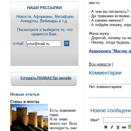
место.
НАШИ РАССЫЛКИ
- А чем вы питаетесь? 
- Да травками всякими,
Новости, Aфоризмы, Метафоры
- А какими именно?
Анекдоты, Вебинары и т.д.
- А пойдём покажу, коре
Посмотрите и выберете те, что
Жена мужу:
нравятся Вам.
- Дорогой, почему ты 
- Назову, когда будешь
e-mail
Аудиокнига "Мастер з
Все новости
|
Комментарии
Слушать ПОДКАСТЫ онлайн
Нет комментариев
Новые статьи
Стены и мосты
Новое сообщен
Есть знакомая
пара.
Я их знаю
Имя*:
много лет. Всю
молодость они