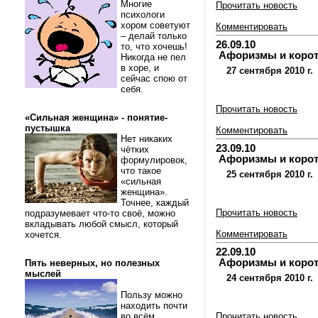
Многие
Прочитать новость
психологи
хором советуют
Комментировать
– делай только
26.09.10
то, что хочешь!
Афоризмы и коротки
Никогда не пел
в хоре, и
27 сентября 2010 г.
сейчас спою от
себя.
Прочитать новость
«Сильная женщина» - понятие-
пустышка
Комментировать
Нет никаких
23.09.10
чётких
Афоризмы и коротки
формулировок,
что такое
25 сентября 2010 г.
«сильная
женщина».
Точнее, каждый
Прочитать новость
подразумевает что-то своё, можно
вкладывать любой смысл, который
Комментировать
хочется.
22.09.10
Афоризмы и коротки
Пять неверных, но полезных
мыслей
24 сентября 2010 г.
Пользу можно
находить почти
во всём.
Прочитать новость