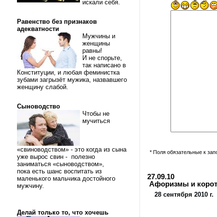
искали себя.
Равенство без признаков
адекватности
Мужчины и
женщины
равны!
И не спорьте,
так написано в
Конституции, и любая феминистка
зубами загрызёт мужика, назвавшего
женщину слабой.
Сыноводство
Чтобы не
мучиться
«свиноводством» - это когда из сына
* Поля обязательные к за
уже вырос свин - полезно
заниматься «сыноводством»,
пока есть шанс воспитать из
27.09.10
маленького мальчика достойного
Афоризмы и коротки
мужчину.
28 сентября 2010 г.
Делай только то, что хочешь