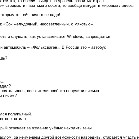
 взяток, то Россия выйдет на уровень развитых стран.
ём стоимости пиратского софта, то вообще выйдет в мировые лидеры.
оторым от тебя ничего не надо!
: «Сок желyдочный, неосветленный, с мякотью»
реть и слушать, как устанавливают Windows, запрещается
й автомобиль – «Фольксваген». В России это – автобус
ишь?
на:
падал?
в почтальонов, все жители посёлка получили письма.
ко писем?
ился полупьяный.
ег не хватило.
орый отвечает за желание учёных находить гены.
аслом, за неимением другой возможности навредить, старается упасть н