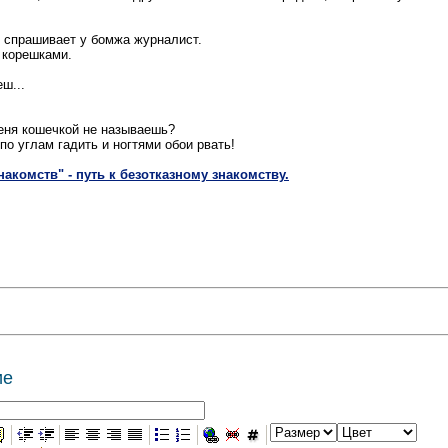
- спрашивает у бомжа журналист.
 корешками.
ш...
меня кошечкой не называешь?
 по углам гадить и ногтями обои рвать!
накомств" - путь к безотказному знакомству.
ие