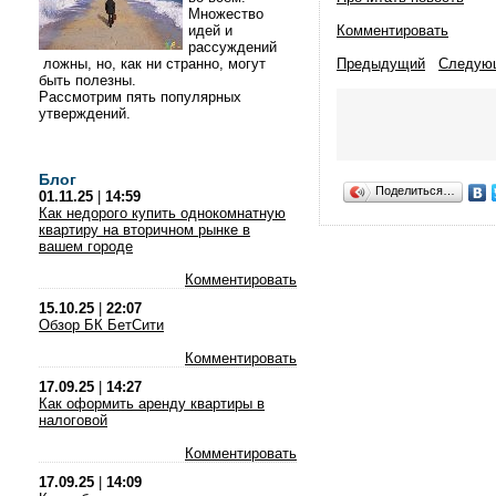
Множество
идей и
Комментировать
рассуждений
ложны, но, как ни странно, могут
Предыдущий
Следую
быть полезны.
Рассмотрим пять популярных
утверждений.
Блог
Поделиться…
01.11.25
|
14:59
Как недорого купить однокомнатную
квартиру на вторичном рынке в
вашем городе
Комментировать
15.10.25
|
22:07
Обзор БК БетСити
Комментировать
17.09.25
|
14:27
Как оформить аренду квартиры в
налоговой
Комментировать
17.09.25
|
14:09