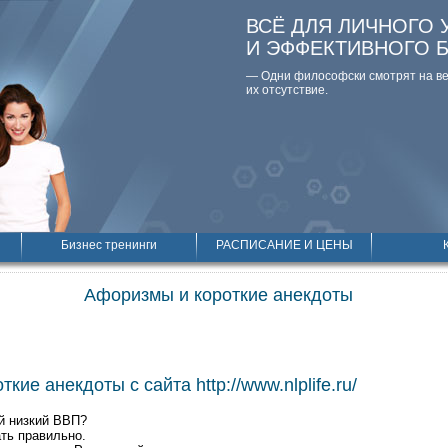
ВСЁ ДЛЯ ЛИЧНОГО 
И ЭФФЕКТИВНОГО 
— Одни философски смотpят на вещ
их отсутствие.
Бизнес тренинги
РАСПИСАНИЕ И ЦЕНЫ
Афоризмы и короткие анекдоты
кие анекдоты с сайта http://www.nlplife.ru/
ой низкий ВВП?
ать правильно.