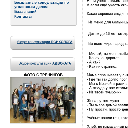
Если учесть объём всех
Бесплатные консультации по
А если ещё учесть объ
уголовным делам
База знаний
Какие хорошие люди - к
Контакты
Из меню для больницы
Детям до 16 лет смот
Skype-консультации
ПСИХОЛОГА
Во всем мире народны
- Милый, ты меня люб
- Конечно, дорогая.
- А как?
Skype-консультации
АДВОКАТА
- Как ни странно...
ФОТО С ТРЕНИНГОВ
Мама спрашивает у сы
- Где ты так долго про
- Мы с Вовкой играли 
- А откуда у вас столь
- Из твоей тумбочки!
Жена ругает мужа:
- Ты вчера домой ввал
- Ну прости, просто ден
Учёные нашли ген, кот
Хлеб, не намазанный м