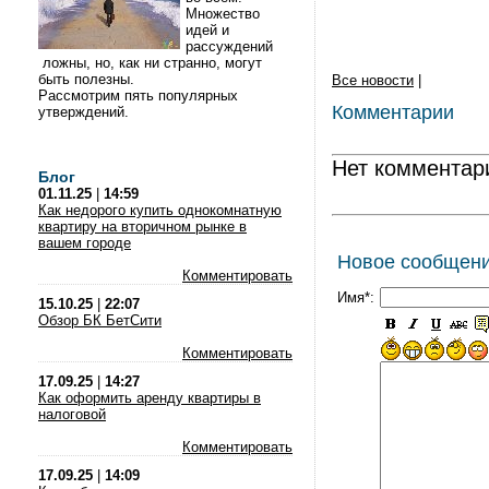
Множество
идей и
рассуждений
ложны, но, как ни странно, могут
быть полезны.
Все новости
|
Рассмотрим пять популярных
Комментарии
утверждений.
Нет комментар
Блог
01.11.25
|
14:59
Как недорого купить однокомнатную
квартиру на вторичном рынке в
вашем городе
Новое сообщен
Комментировать
Имя*:
15.10.25
|
22:07
Обзор БК БетСити
Комментировать
17.09.25
|
14:27
Как оформить аренду квартиры в
налоговой
Комментировать
17.09.25
|
14:09