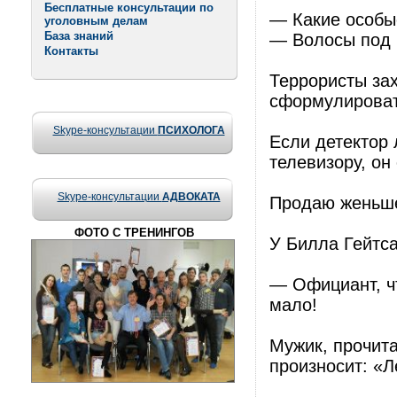
Бесплатные консультации по
— Какие особы
уголовным делам
База знаний
— Волосы под 
Контакты
Террористы зах
сформулироват
Skype-консультации
ПСИХОЛОГА
Если детектор 
телевизору, он
Skype-консультации
АДВОКАТА
Продаю женьше
ФОТО С ТРЕНИНГОВ
У Билла Гейтса
— Официант, чт
мало!
Мужик, прочита
произносит: «Л