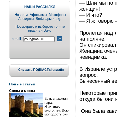
— Шли мы по пу
НАШИ РАССЫЛКИ
женщин!
— И что?
Новости, Aфоризмы, Метафоры
Анекдоты, Вебинары и т.д.
— Я ж говорю 
Посмотрите и выберете те, что
нравятся Вам.
Пролетая над 
на поляне.
e-mail
Он спикировал 
Женщина очень
невидимка.
В Израиле устр
Слушать ПОДКАСТЫ онлайн
вопрос.
Вынесенный вер
Новые статьи
Стены и мосты
Некоторые прин
откуда бы они 
Есть знакомая
пара.
Я их знаю
Она была завит
много лет. Всю
молодость они