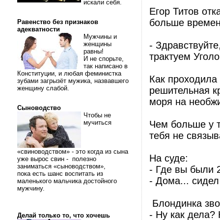
искали себя.
Егор Титов отк
больше времен
Равенство без признаков
адекватности
Мужчины и
- Здравствуйт
женщины
равны!
трактуем Уголо
И не спорьте,
так написано в
Конституции, и любая феминистка
Как проходила
зубами загрызёт мужика, назвавшего
женщину слабой.
решительная кр
моря на необжи
Сыноводство
Чтобы не
мучиться
Чем больше у т
тебя не связыв
«свиноводством» - это когда из сына
На суде:
уже вырос свин - полезно
заниматься «сыноводством»,
- Где вы были 
пока есть шанс воспитать из
- Дома... сидел
маленького мальчика достойного
мужчину.
Блондинка зво
- Ну как дела?
Делай только то, что хочешь