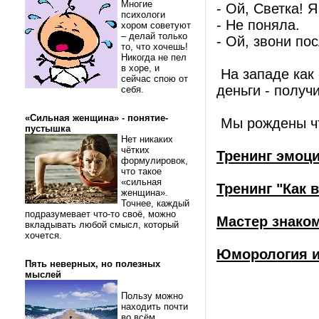
Многие
- Ой, Светка! 
психологи
- Не поняла.
хором советуют
– делай только
- Ой, звони по
то, что хочешь!
Никогда не пел
в хоре, и
На западе как 
сейчас спою от
деньги - получ
себя.
«Сильная женщина» - понятие-
Мы рождены чт
пустышка
Нет никаких
чётких
Тренинг эмоц
формулировок,
что такое
«сильная
Тренинг "Как 
женщина».
Точнее, каждый
подразумевает что-то своё, можно
Мастер знако
вкладывать любой смысл, который
хочется.
Юморология и
Пять неверных, но полезных
мыслей
Пользу можно
находить почти
во всём.