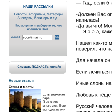
— Гад, если б 
НАШИ РАССЫЛКИ
-Должен Вас о
Новости, Aфоризмы, Метафоры
Анекдоты, Вебинары и т.д.
напилась!
-Да вы что! Мо
Посмотрите и выберете те, что
нравятся Вам.
— Э-э-э-э, каж
e-mail
Нашел как-то м
поверил, что н
Для начала он 
Слушать ПОДКАСТЫ онлайн
Если лечиться 
Новые статьи
Иные слоны на
Стены и мосты
Любовь к тёще
Есть знакомая
пара.
Я их знаю
Русский челов
много лет. Всю
молодость они