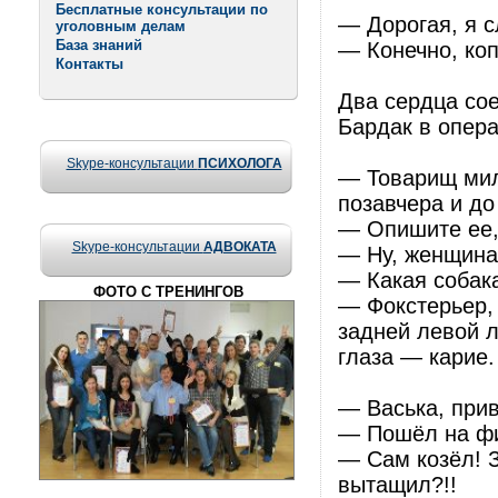
Бесплатные консультации по
— Дорогая, я 
уголовным делам
База знаний
— Конечно, коп
Контакты
Два сердца сое
Бардак в опер
Skype-консультации
ПСИХОЛОГА
— Товарищ мил
позавчера и до
— Опишите ее,
Skype-консультации
АДВОКАТА
— Ну, женщина 
— Какая собак
ФОТО С ТРЕНИНГОВ
— Фокстерьер, 
задней левой 
глаза — карие.
— Васька, прив
— Пошёл на фиг
— Сам козёл! З
вытащил?!!