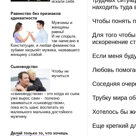
трудных ситуац
искали себя.
находить туда 
Равенство без признаков
адекватности
Чтобы понять п
Мужчины и
женщины
равны!
Для того чтобы
И не спорьте,
так написано в
искоренение с
Конституции, и любая феминистка
зубами загрызёт мужика, назвавшего
женщину слабой.
Если меня будут
Сыноводство
Любовь помогае
Чтобы не
мучиться
Соседняя очер
«свиноводством» - это когда из сына
Трубку мира о
уже вырос свин - полезно
заниматься «сыноводством»,
пока есть шанс воспитать из
Хотелось бы жи
маленького мальчика достойного
мужчину.
Eще крепкий дл
Делай только то, что хочешь