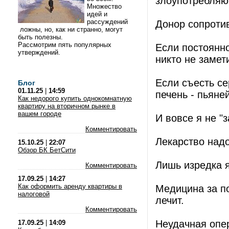
злоупотребляю
Множество
идей и
рассуждений
Донор сопротив
ложны, но, как ни странно, могут
быть полезны.
Рассмотрим пять популярных
Если постоянно
утверждений.
никто не замет
Если съесть се
Блог
01.11.25
|
14:59
печень - пьяней
Как недорого купить однокомнатную
квартиру на вторичном рынке в
вашем городе
И вовсе я не "з
Комментировать
Лекарство надо
15.10.25
|
22:07
Обзор БК БетСити
Лишь изредка я
Комментировать
17.09.25
|
14:27
Как оформить аренду квартиры в
Медицина за по
налоговой
лечит.
Комментировать
Неудачная опер
17.09.25
|
14:09