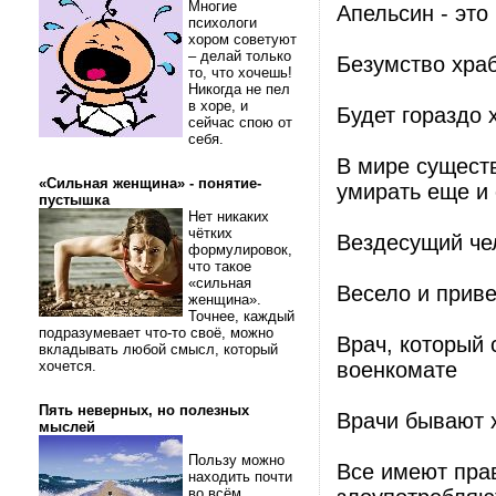
Многие
Апельсин - эт
психологи
хором советуют
– делай только
Безумство хра
то, что хочешь!
Никогда не пел
в хоре, и
Будет гораздо 
сейчас спою от
себя.
В мире сущест
«Сильная женщина» - понятие-
умирать еще и 
пустышка
Нет никаких
чётких
Вездесущий че
формулировок,
что такое
«сильная
Весело и приве
женщина».
Точнее, каждый
подразумевает что-то своё, можно
Врач, который с
вкладывать любой смысл, который
хочется.
военкомате
Пять неверных, но полезных
Врачи бывают х
мыслей
Пользу можно
Все имеют прав
находить почти
во всём.