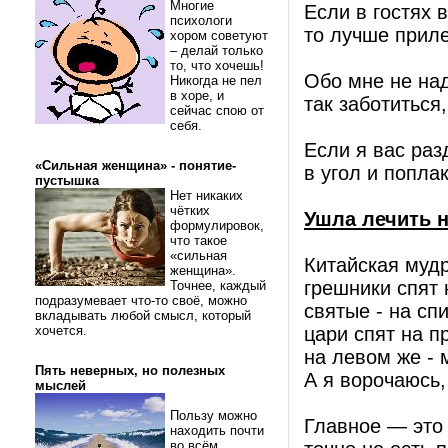
Многие
Если в гостях 
психологи
то лучше приле
хором советуют
– делай только
то, что хочешь!
Обо мне не на
Никогда не пел
в хоре, и
так заботиться
сейчас спою от
себя.
Если я вас раз
«Сильная женщина» - понятие-
в угол и поплак
пустышка
Нет никаких
чётких
Ушла лечить н
формулировок,
что такое
«сильная
Китайская мудр
женщина».
грешники спят 
Точнее, каждый
подразумевает что-то своё, можно
святые - на сп
вкладывать любой смысл, который
хочется.
цари спят на п
на левом же - 
Пять неверных, но полезных
А я ворочаюсь,
мыслей
Пользу можно
Главное — это 
находить почти
во всём.