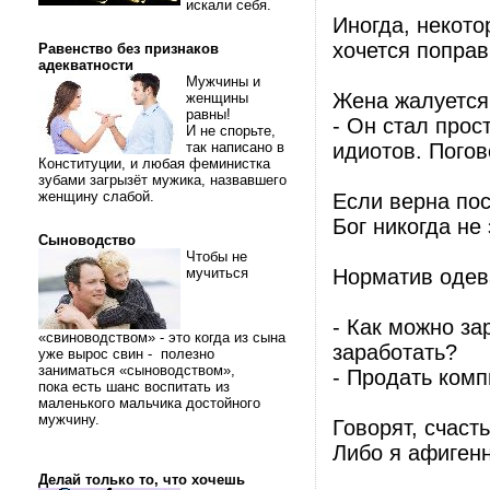
искали себя.
Иногда, некото
хочется поправ
Равенство без признаков
адекватности
Мужчины и
Жена жалуется
женщины
равны!
- Он стал прос
И не спорьте,
так написано в
идиотов. Погов
Конституции, и любая феминистка
зубами загрызёт мужика, назвавшего
женщину слабой.
Если верна пос
Бог никогда не 
Сыноводство
Чтобы не
мучиться
Норматив одева
- Как можно за
«свиноводством» - это когда из сына
заработать?
уже вырос свин - полезно
заниматься «сыноводством»,
- Продать комп
пока есть шанс воспитать из
маленького мальчика достойного
мужчину.
Говорят, счаст
Либо я афигенн
Делай только то, что хочешь