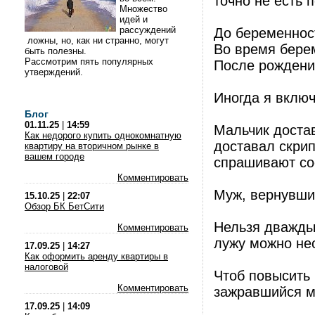
точно не есть 
Множество
идей и
рассуждений
До беременност
ложны, но, как ни странно, могут
Во время бере
быть полезны.
Рассмотрим пять популярных
После рождения
утверждений.
Иногда я включ
Блог
01.11.25
|
14:59
Мальчик достав
Как недорого купить однокомнатную
доставал скрип
квартиру на вторичном рынке в
вашем городе
спрашивают со
Комментировать
Муж, вернувши
15.10.25
|
22:07
Обзор БК БетСити
Нельзя дважды 
Комментировать
лужу можно не
17.09.25
|
14:27
Как оформить аренду квартиры в
налоговой
Чтоб повысить
Комментировать
зажравшийся м
17.09.25
|
14:09