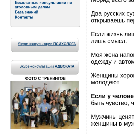
Бесплатные консультации по
уголовным делам
База знаний
Два русских су
Контакты
открываешь пер
Если жизнь лиш
лишь смысл.
Skype-консультации
ПСИХОЛОГА
Моя жена напо
одежду и автом
Skype-консультации
АДВОКАТА
Женщины хорош
ФОТО С ТРЕНИНГОВ
молодеют.
Если у челове
быть чувство, ч
Мужчины ценят
женщины в муж