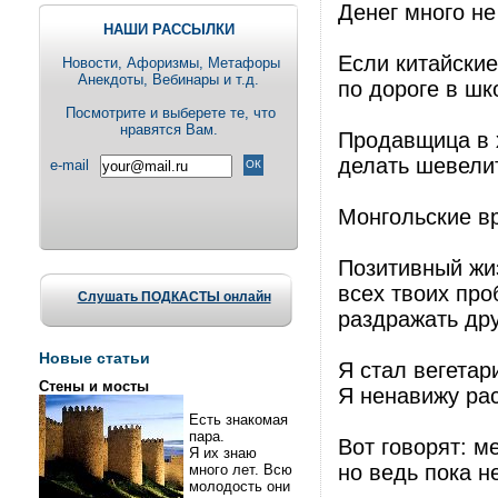
Денег много не
НАШИ РАССЫЛКИ
Если китайски
Новости, Aфоризмы, Метафоры
Анекдоты, Вебинары и т.д.
по дороге в шк
Посмотрите и выберете те, что
нравятся Вам.
Продавщица в 
делать шевели
e-mail
Монгольские в
Позитивный жи
всех твоих про
Слушать ПОДКАСТЫ онлайн
раздражать дру
Новые статьи
Я стал вегетар
Стены и мосты
Я ненавижу рас
Есть знакомая
пара.
Вот говорят: м
Я их знаю
но ведь пока н
много лет. Всю
молодость они