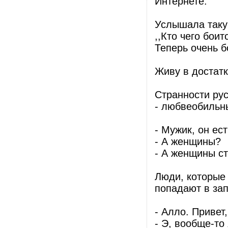
Интернете.
Услышала таку
,,Кто чего боит
Теперь очень б
Живу в достатк
Странности рус
- любвеобильн
- Мужик, он ес
- А женщины?
- А женщины ст
Люди, которые
попадают в за
- Алло. Привет,
- Э, вообще-то