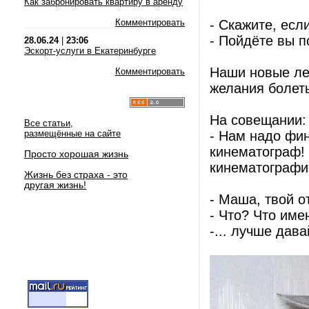
Как забронировать квартиру в аренду
Комментировать
- Скажите, есл
- Пойдёте вы п
28.06.24
|
23:06
Эскорт-услуги в Екатеринбурге
Наши новые лек
Комментировать
желания болеть
На совещании:
Все статьи,
размещённые на сайте
- Нам надо фи
кинематограф! 
Просто хорошая жизнь
кинематографи
Жизнь без страха - это
другая жизнь!
- Маша, твой о
- Что? Что име
-... лучше дав