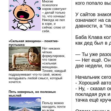
Многие
кого попало вы
психологи
хором советуют
– делай только
У сайтов знако
то, что хочешь!
означают на са
Никогда не пел
в хоре, и
давности, а "п
сейчас спою от
себя.
Баба Клава кол
«Сильная женщина» - понятие-
как дед был в 
пустышка
Нет никаких
чётких
— Ты уже разо
формулировок,
— Нет ещё. Он 
что такое
«сильная
две недели, по
женщина».
Точнее, каждый
подразумевает что-то своё, можно
Начальник сег
вкладывать любой смысл, который
хочется.
- Хороший авто
- Ну, - сказал 
Пять неверных, но полезных
покладая рук и
мыслей
тачка ещё круч
Пользу можно
находить почти
во всём.