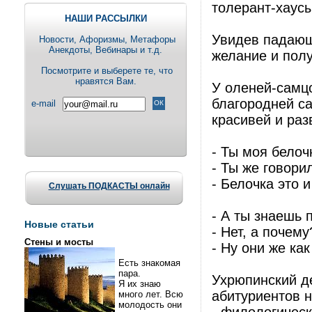
толерант-хаусы
НАШИ РАССЫЛКИ
Увидев падающу
Новости, Aфоризмы, Метафоры
Анекдоты, Вебинары и т.д.
желание и полу
Посмотрите и выберете те, что
нравятся Вам.
У оленей-самцо
благородней с
e-mail
красивей и раз
- Ты моя белоч
- Ты же говорил
- Белочка это 
Слушать ПОДКАСТЫ онлайн
- А ты знаешь
Новые статьи
- Нет, а почему
Стены и мосты
- Ну они же ка
Есть знакомая
пара.
Ухрюпинский д
Я их знаю
абитуриентов 
много лет. Всю
молодость они