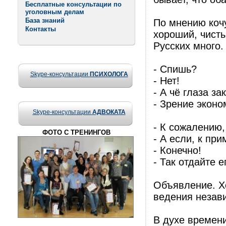
Бесплатные консультации по
уголовным делам
База знаний
По мнению коч
Контакты
хороший, чисты
Русских много.
- Спишь?
Skype-консультации
ПСИХОЛОГА
- Нет!
- А чё глаза за
- Зрение эконо
Skype-консультации
АДВОКАТА
- К сожалению,
ФОТО С ТРЕНИНГОВ
- А если, к пр
- Конечно!
- Так отдайте е
Объявление. Х
ведения незави
В духе времен