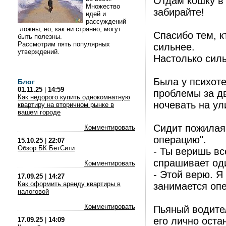
Отдам кошку в 
Множество
забирайте!
идей и
рассуждений
ложны, но, как ни странно, могут
Спасибо тем, к
быть полезны.
Рассмотрим пять популярных
сильнее.
утверждений.
Настолько силь
Была у психоте
Блог
01.11.25
|
14:59
проблемы за дв
Как недорого купить однокомнатную
ночевать на ул
квартиру на вторичном рынке в
вашем городе
Сидит пожилая
Комментировать
операцию".
15.10.25
|
22:07
Обзор БК БетСити
- Ты веришь вс
спрашивает оди
Комментировать
- Этой верю. Я
17.09.25
|
14:27
Как оформить аренду квартиры в
занимается оп
налоговой
Комментировать
Пьяный водител
его лично оста
17.09.25
|
14:09