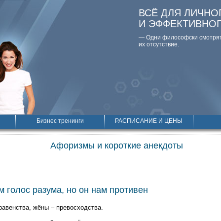
ВСЁ ДЛЯ ЛИЧНО
И ЭФФЕКТИВНО
— Одни философски смотpят 
их отсутствие.
Бизнес тренинги
РАСПИСАНИЕ И ЦЕНЫ
Афоризмы и короткие анекдоты
 голос разума, но он нам противен
авенства, жёны – превосходства.