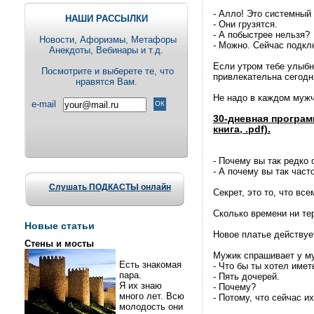
- Алло! Это системный
НАШИ РАССЫЛКИ
- Они грузятся.
- А побыстрее нельзя?
Новости, Aфоризмы, Метафоры
- Можно. Сейчас подкл
Анекдоты, Вебинары и т.д.
Если утром тебе улыбн
Посмотрите и выберете те, что
привлекательна сегодн
нравятся Вам.
Не надо в каждом мужч
e-mail
30-дневная програм
книга, .pdf).
- Почему вы так редко 
- А почему вы так част
Слушать ПОДКАСТЫ онлайн
Секрет, это то, что вс
Сколько времени ни те
Новые статьи
Новое платье действуе
Стены и мосты
Мужик спрашивает у м
Есть знакомая
- Что бы ты хотел имет
пара.
- Пять дочерей.
Я их знаю
- Почему?
много лет. Всю
- Потому, что сейчас и
молодость они