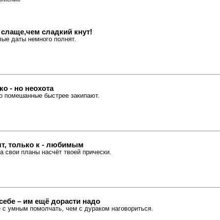
слаще,чем сладкий кнут!
глые даты немного полнят.
о - но неохота
йно помешанные быстрее закипают.
т, только к - любимым
тра свои планы насчёт твоей прически.
себе – им ещё дорасти надо
е с умным помолчать, чем с дураком наговориться.