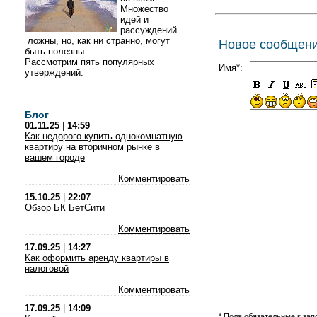
Множество
идей и
рассуждений
ложны, но, как ни странно, могут
Новое сообщен
быть полезны.
Рассмотрим пять популярных
Имя*:
утверждений.
Блог
01.11.25
|
14:59
Как недорого купить однокомнатную
квартиру на вторичном рынке в
вашем городе
Комментировать
15.10.25
|
22:07
Обзор БК БетСити
Комментировать
17.09.25
|
14:27
Как оформить аренду квартиры в
налоговой
Комментировать
17.09.25
|
14:09
* Поля обязательные к за