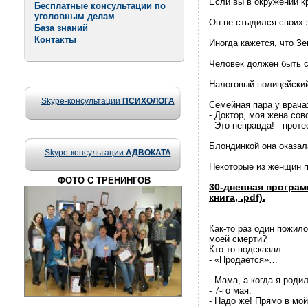
Если вы в окружении кр
Бесплатные консультации по
уголовным делам
Он не стыдился своих 
База знаний
Контакты
Иногда кажется, что Зе
Человек должен быть с
Hалоговый полицейский 
Skype-консультации
ПСИХОЛОГА
Семейная пара у врача
- Доктор, моя жена сов
- Это неправда! - прот
Блондинкой она оказал
Skype-консультации
АДВОКАТА
Некоторые из женщин п
ФОТО С ТРЕНИНГОВ
30-дневная програм
книга, .pdf).
Как-то раз один пожило
моей смерти?
Кто-то подсказал:
- «Продается»…
- Мама, а когда я роди
- 7-го мая.
- Надо же! Прямо в мо