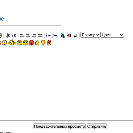
ие
полнению