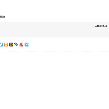
щий
Страница: