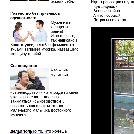
искали себя.
Идет прапорщик по ули
- Куда идешь?
- Военная тайна.
Равенство без признаков
- А что несешь?
адекватности
- Патроны на склад!
Мужчины и
женщины
равны!
И не спорьте,
так написано в
Конституции, и любая феминистка
зубами загрызёт мужика, назвавшего
женщину слабой.
Сыноводство
Чтобы не
мучиться
«свиноводством» - это когда из сына
уже вырос свин - полезно
заниматься «сыноводством»,
пока есть шанс воспитать из
маленького мальчика достойного
мужчину.
Делай только то, что хочешь