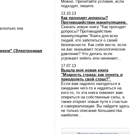
Можно. Прочитайте условия, если
подходят, пишите.
13.10.13
Как проходят допросы?
Противодействие манипуляциям.
Скачать новую книгу "Как проходят
асколько она
допросы? Противодействие
манипуляциям."Книга для всех
людей, кто заботиться о своей
безопасности. Как себя вести, если
на вас оказывают психологическое
еком" (Электронная
давление? Что делать если
угрожают избить или начинают...
17.07.13
Вышла моя новая книга
"Мудрость страха: как понять и
преодолеть свой страх?"
Если вам надоело находиться в
ожидании чего-то и надеяться на
кого-то, то эта книга поможет вам
опираться на собственные силы, а
также откроет новые пути к счастью
и самореализации. Вы найдете здесь
не только описание большинства
наиболее...