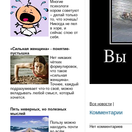
Многие
психологи
хором советуют
– делай только
то, что хочешь!
Никогда не пел
в хоре, и
сейчас спою от
себя.
«Сильная женщина» - понятие-
пустышка
Нет никаких
чётких
формулировок,
что такое
«сильная
женщина».
Точнее, каждый
подразумевает что-то своё, можно
вкладывать любой смысл, который
хочется.
Все новости
|
Пять неверных, но полезных
Комментарии
мыслей
Пользу можно
Нет комментариев
находить почти
во всём.