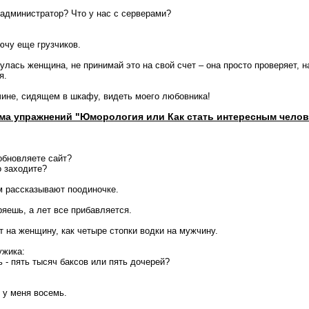
 администратор? Что у нас с серверами?
ючу еще грузчиков.
улась женщина, не принимай это на свой счет – она просто проверяет, н
я.
ине, сидящем в шкафу, видеть моего любовника!
ма упражнений "Юморология или Как стать интересным челов
обновляете сайт?
о заходите?
ем рассказывают поодиночке.
ряешь, а лет все прибавляется.
т на женщину, как четыре стопки водки на мужчину.
ужика:
ь - пять тысяч баксов или пять дочерей?
х у меня восемь.