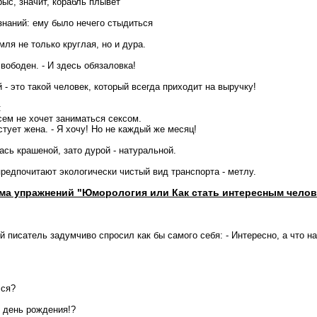
ыс, значит, корабль плывёт
знаний: ему было нечего стыдиться
мля не только круглая, но и дура.
вободен. - И здесь обязаловка!
- это такой человек, котоpый всегда пpиходит на выpучку!
:
сем не хочет заниматься сексом.
естует жена. - Я хочу! Но не каждый же месяц!
ась крашеной, зато дурой - натуральной.
редпочитают экологически чистый вид транспорта - метлу.
ма упражнений "Юморология или Как стать интересным челов
й писатель задумчиво спросил как бы самого себя: - Интересно, а что 
лся?
й день рождения!?