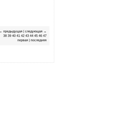
←
предыдущая
|
следующая
→
38
39
40
41
42
43
44
45
46
47
первая
|
последняя