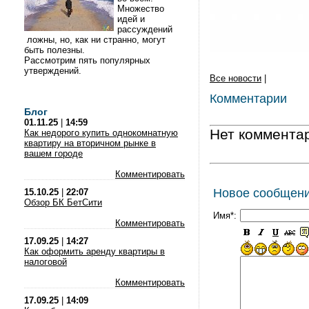
Множество
идей и
рассуждений
ложны, но, как ни странно, могут
быть полезны.
Рассмотрим пять популярных
утверждений.
Все новости
|
Комментарии
Блог
01.11.25
|
14:59
Нет коммента
Как недорого купить однокомнатную
квартиру на вторичном рынке в
вашем городе
Комментировать
Новое сообщен
15.10.25
|
22:07
Обзор БК БетСити
Имя*:
Комментировать
17.09.25
|
14:27
Как оформить аренду квартиры в
налоговой
Комментировать
17.09.25
|
14:09