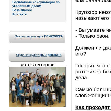
ела банан лож
Бесплатные консультации по
уголовным делам
База знаний
Кругозор неко
Контакты
называют его 
- Bы умeeте ч
- Toлькo cвoи.
Skype-консультации
ПСИХОЛОГА
Должен ли дже
его?
Skype-консультации
АДВОКАТА
Говорят, что 
ФОТО С ТРЕНИНГОВ
ротвейлер без
дела.
Самые больши
слов женщины:
Как проходя