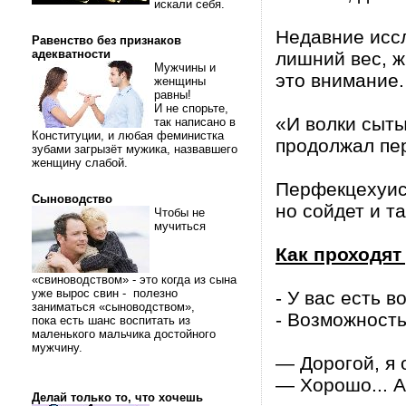
искали себя.
Недавние исс
Равенство без признаков
адекватности
лишний вес, 
Мужчины и
это внимание.
женщины
равны!
И не спорьте,
«И волки сыты
так написано в
Конституции, и любая феминистка
продолжал пер
зубами загрызёт мужика, назвавшего
женщину слабой.
Перфекцехуист
Сыноводство
но сойдет и та
Чтобы не
мучиться
Как проходя
«свиноводством» - это когда из сына
уже вырос свин - полезно
- У вас есть 
заниматься «сыноводством»,
- Возможность 
пока есть шанс воспитать из
маленького мальчика достойного
мужчину.
— Дорогой, я 
— Хорошо... А
Делай только то, что хочешь