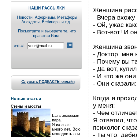
НАШИ РАССЫЛКИ
Женщина расс
- Вчера вхожу 
Новости, Aфоризмы, Метафоры
Анекдоты, Вебинары и т.д.
- Ой, ужас как
- Вот-вот! И о
Посмотрите и выберете те, что
нравятся Вам.
e-mail
Женщина звон
- Доктор, мне
- Почему вы т
- Да вот, куп
- И что же он
Слушать ПОДКАСТЫ онлайн
- Они сказали
Когда я прохо
Новые статьи
у меня:
Стены и мосты
- Чем отличае
Есть знакомая
Я ответил, что
пара.
Я их знаю
психолог сказ
много лет. Всю
- Ты что, деб
молодость они