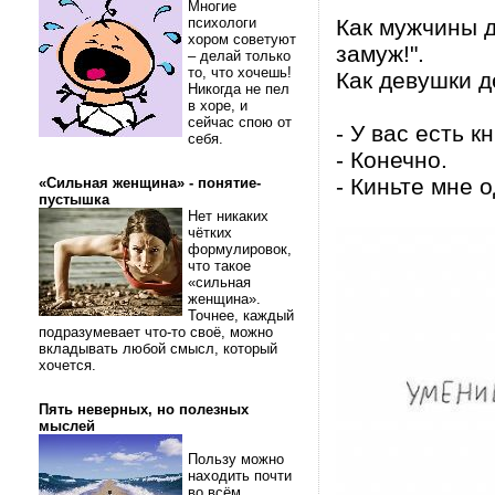
Многие
психологи
Как мужчины 
хором советуют
замуж!".
– делай только
то, что хочешь!
Как девушки д
Никогда не пел
в хоре, и
сейчас спою от
- У вас есть 
себя.
- Конечно.
- Киньте мне о
«Сильная женщина» - понятие-
пустышка
Нет никаких
чётких
формулировок,
что такое
«сильная
женщина».
Точнее, каждый
подразумевает что-то своё, можно
вкладывать любой смысл, который
хочется.
Пять неверных, но полезных
мыслей
Пользу можно
находить почти
во всём.