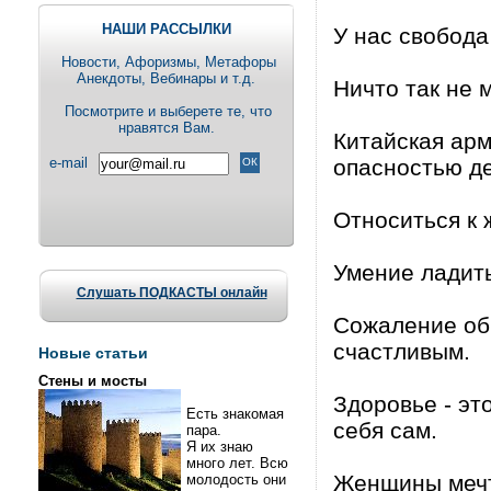
НАШИ РАССЫЛКИ
У нас свобода 
Новости, Aфоризмы, Метафоры
Анекдоты, Вебинары и т.д.
Ничто так не 
Посмотрите и выберете те, что
нравятся Вам.
Китайская арм
e-mail
опасностью де
Относиться к 
Умение ладить
Слушать ПОДКАСТЫ онлайн
Сожаление об
счастливым.
Новые статьи
Стены и мосты
Здоровье - эт
Есть знакомая
себя сам.
пара.
Я их знаю
много лет. Всю
Женщины мечта
молодость они