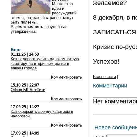
желаемое?
Множество
идей и
рассуждений
8 декабря, в 
ложны, но, как ни странно, могут
быть полезны.
Рассмотрим пять популярных
ЗАПИСАТЬСЯ
утверждений.
Кризис по-рус
Блог
01.11.25
|
14:59
Как недорого купить однокомнатную
Успехов!
квартиру на вторичном рынке в
вашем городе
Все новости
|
Комментировать
Комментарии
15.10.25
|
22:07
Обзор БК БетСити
Комментировать
Нет комментар
17.09.25
|
14:27
Как оформить аренду квартиры в
налоговой
Комментировать
Новое сообщен
17.09.25
|
14:09