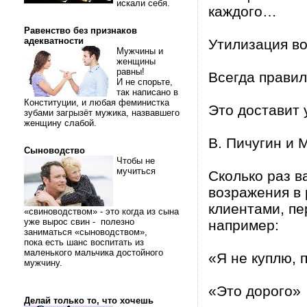
искали себя.
каждого…
Равенство без признаков
адекватности
Утилизация в
Мужчины и
женщины
равны!
Всегда правил
И не спорьте,
так написано в
Конституции, и любая феминистка
Это доставит 
зубами загрызёт мужика, назвавшего
женщину слабой.
В. Пичугин и М
Сыноводство
Чтобы не
мучиться
Сколько раз в
возражения в 
клиентами, пе
«свиноводством» - это когда из сына
уже вырос свин - полезно
например:
заниматься «сыноводством»,
пока есть шанс воспитать из
маленького мальчика достойного
«Я не куплю, п
мужчину.
«Это дорого»
Делай только то, что хочешь