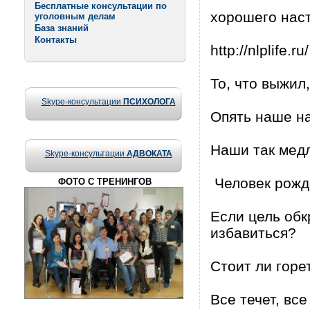
Бесплатные консультации по
хорошего нас
уголовным делам
База знаний
Контакты
http://nlplife.ru/
То, что выжил,
Skype-консультации
ПСИХОЛОГА
Опять наше на
Наши так медл
Skype-консультации
АДВОКАТА
Человек рожде
ФОТО С ТРЕНИНГОВ
Если цель обк
избавиться?
Стоит ли горет
Все течет, все