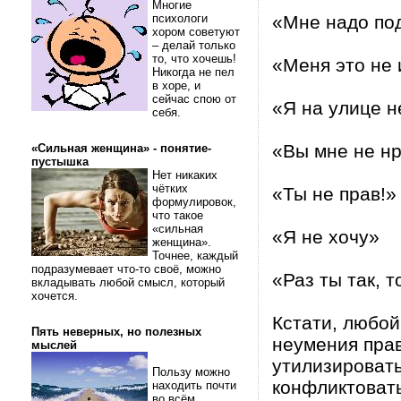
Многие
психологи
«Мне надо по
хором советуют
– делай только
то, что хочешь!
«Меня это не 
Никогда не пел
в хоре, и
сейчас спою от
«Я на улице 
себя.
«Вы мне не н
«Сильная женщина» - понятие-
пустышка
Нет никаких
чётких
«Ты не прав!»
формулировок,
что такое
«сильная
«Я не хочу»
женщина».
Точнее, каждый
подразумевает что-то своё, можно
«Раз ты так, то
вкладывать любой смысл, который
хочется.
Кстати, любой
Пять неверных, но полезных
неумения прав
мыслей
утилизировать
Пользу можно
конфликтовать
находить почти
во всём.