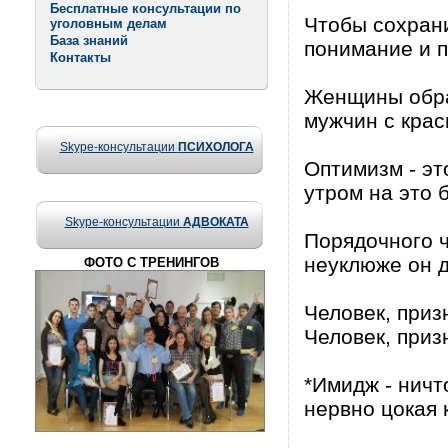
Бесплатные консультации по
Чтобы сохрани
уголовным делам
База знаний
понимание и п
Контакты
Женщины обра
мужчин с кра
Skype-консультации
ПСИХОЛОГА
Оптимизм - эт
утром на это 
Skype-консультации
АДВОКАТА
Порядочного ч
неуклюже он д
ФОТО С ТРЕНИНГОВ
Человек, приз
Человек, приз
*Имидж - ничт
нервно цокая 