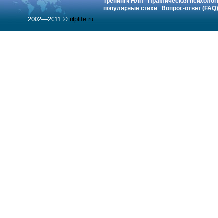
Тренинги НЛП
Практическая психолог
популярные стихи
Вопрос-ответ (FAQ)
2002—2011 ©
nlplife.ru