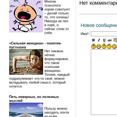
Многие
Нет комментар
психологи
хором советуют
– делай только
то, что хочешь!
Никогда не пел
Новое сообщен
в хоре, и
сейчас спою от
себя.
Имя*:
«Сильная женщина» - понятие-
пустышка
Нет никаких
чётких
формулировок,
что такое
«сильная
женщина».
Точнее, каждый
подразумевает что-то своё, можно
вкладывать любой смысл, который
хочется.
Пять неверных, но полезных
мыслей
Пользу можно
находить почти
во всём.