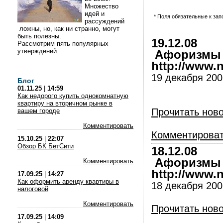
Множество
идей и
* Поля обязательные к за
рассуждений
ложны, но, как ни странно, могут
быть полезны.
19.12.08
Рассмотрим пять популярных
утверждений.
Афоризмы и
http://www.nl
19 декабря 200
Блог
01.11.25
|
14:59
Как недорого купить однокомнатную
квартиру на вторичном рынке в
Прочитать нов
вашем городе
Комментировать
Комментирова
15.10.25
|
22:07
Обзор БК БетСити
18.12.08
Афоризмы и
Комментировать
http://www.nl
17.09.25
|
14:27
Как оформить аренду квартиры в
18 декабря 200
налоговой
Комментировать
Прочитать нов
17.09.25
|
14:09