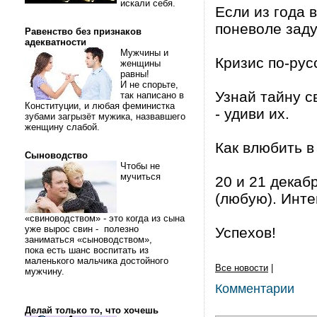
искали себя.
Если из года в
поневоле заду
Равенство без признаков
адекватности
Мужчины и
Кризис по-рус
женщины
равны!
И не спорьте,
Узнай тайну с
так написано в
Конституции, и любая феминистка
- удиви их.
зубами загрызёт мужика, назвавшего
женщину слабой.
Как влюбить в
Сыноводство
Чтобы не
мучиться
20 и 21 декаб
(любую). Инте
«свиноводством» - это когда из сына
уже вырос свин - полезно
Успехов!
заниматься «сыноводством»,
пока есть шанс воспитать из
маленького мальчика достойного
Все новости
|
мужчину.
Комментарии
Делай только то, что хочешь