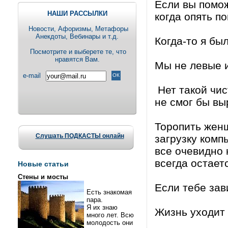
Если вы помож
НАШИ РАССЫЛКИ
когда опять по
Новости, Aфоризмы, Метафоры
Анекдоты, Вебинары и т.д.
Когда-то я был
Посмотрите и выберете те, что
нравятся Вам.
Мы не левые и
e-mail
Нет такой чис
не смог бы вы
Торопить женщ
Слушать ПОДКАСТЫ онлайн
загрузку комп
все очевидно 
всегда остает
Новые статьи
Стены и мосты
Если тебе зав
Есть знакомая
пара.
Я их знаю
Жизнь уходит 
много лет. Всю
молодость они