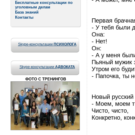
Бесплатные консультации по
уголовным делам
База знаний
Контакты
Первая брачная
- У тебя были
Она:
- Нет!
Skype-консультации
ПСИХОЛОГА
Он:
- А у меня был
Пьяный мужик з
Skype-консультации
АДВОКАТА
Утром его буди
- Папочка, ты 
ФОТО С ТРЕНИНГОВ
Новый русский 
- Моем, моем 
Чисто, чисто,
Конкретно, конк