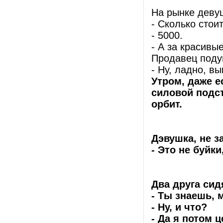
На рынке девуш
- Сколько стои
- 5000.
- А за красивы
Продавец поду
- Ну, ладно, в
Утром, даже 
силовой подст
орбит.
Дэвушка, не з
- Это не буйки
Два друга сид
- Ты знаешь,
- Ну, и что?
- Да я потом 