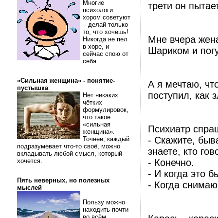
Многие
трети он пытае
психологи
хором советуют
– делай только
то, что хочешь!
Мне вчера жена
Никогда не пел
в хоре, и
Шариком и погу
сейчас спою от
себя.
«Сильная женщина» - понятие-
А я мечтаю, чт
пустышка
поступил, как з
Нет никаких
чётких
формулировок,
что такое
«сильная
Психиатр спра
женщина».
- Скажите, быв
Точнее, каждый
подразумевает что-то своё, можно
знаете, кто гов
вкладывать любой смысл, который
хочется.
- Конечно.
- И когда это б
Пять неверных, но полезных
- Когда снимаю
мыслей
Пользу можно
находить почти
во всём.