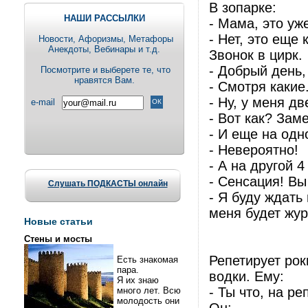
В зопарке:
НАШИ РАССЫЛКИ
- Мама, это уж
- Hет, это еще к
Новости, Aфоризмы, Метафоры
Анекдоты, Вебинары и т.д.
Звонок в цирк.
- Добрый день
Посмотрите и выберете те, что
нравятся Вам.
- Смотря какие
- Ну, у меня дв
e-mail
- Вот как? Зам
- И еще на одно
- Невероятно!
- А на другой 4
- Сенсация! Вы
Слушать ПОДКАСТЫ онлайн
- Я буду ждать
меня будет жур
Новые статьи
Стены и мосты
Репетирует рок
Есть знакомая
пара.
водки. Ему:
Я их знаю
- Ты что, на р
много лет. Всю
молодость они