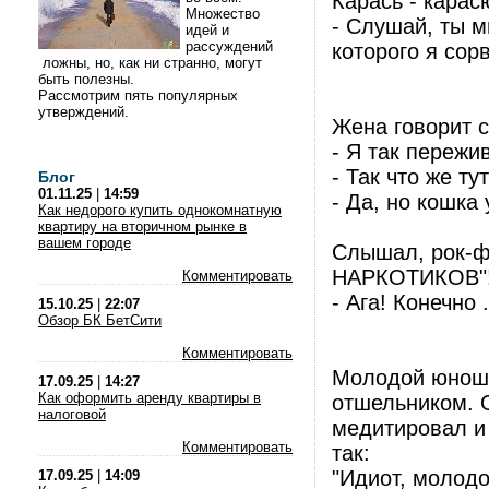
Карась - карас
Множество
- Слушай, ты м
идей и
рассуждений
которого я сор
ложны, но, как ни странно, могут
быть полезны.
Рассмотрим пять популярных
утверждений.
Жена говорит с
- Я так пережи
- Так что же ту
Блог
01.11.25
|
14:59
- Да, но кошка 
Как недорого купить однокомнатную
квартиру на вторичном рынке в
вашем городе
Слышал, рок-ф
НАРКОТИКОВ"!
Комментировать
- Ага! Конечно
15.10.25
|
22:07
Обзор БК БетСити
Комментировать
Молодой юноша
17.09.25
|
14:27
Как оформить аренду квартиры в
отшельником. 
налоговой
медитировал и 
Комментировать
так:
"Идиот, молодо
17.09.25
|
14:09