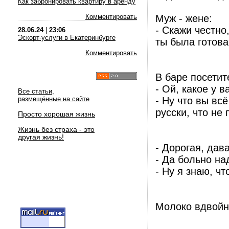
Как забронировать квартиру в аренду
Комментировать
Муж - жене:
- Скажи честно
28.06.24
|
23:06
Эскорт-услуги в Екатеринбурге
ты была готова
Комментировать
В баре посетит
- Ой, какое у в
Все статьи,
размещённые на сайте
- Ну что вы вс
русски, что не 
Просто хорошая жизнь
Жизнь без страха - это
другая жизнь!
- Дорогая, дав
- Да больно на
- Ну я знаю, чт
Молоко вдвойне