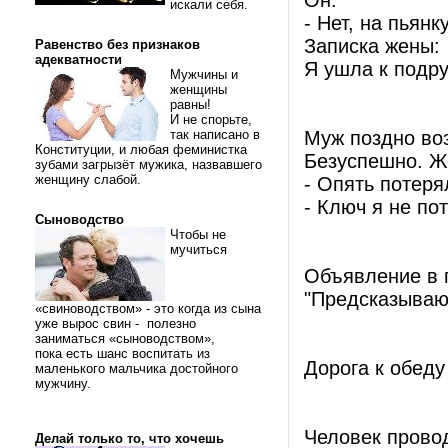
Он:
искали себя.
- Нет, на пьянк
Записка жены:
Равенство без признаков
адекватности
Я ушла к подру
Мужчины и
женщины
равны!
И не спорьте,
так написано в
Муж поздно во
Конституции, и любая феминистка
Безуспешно. Ж
зубами загрызёт мужика, назвавшего
женщину слабой.
- Опять потеря
- Ключ я не по
Сыноводство
Чтобы не
мучиться
Объявление в г
"Предсказываю 
«свиноводством» - это когда из сына
уже вырос свин - полезно
заниматься «сыноводством»,
пока есть шанс воспитать из
Дорога к обеду
маленького мальчика достойного
мужчину.
Человек провод
Делай только то, что хочешь