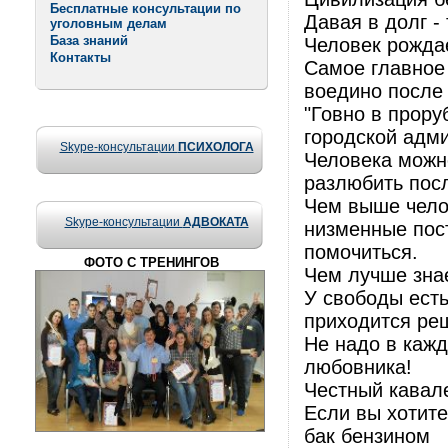
Бесплатные консультации по
Давая в долг -
уголовным делам
База знаний
Человек рождае
Контакты
Самое главное 
воедино после 
"Говно в прору
городской адм
Skype-консультации
ПСИХОЛОГА
Человека можно
разлюбить посл
Чем выше челов
Skype-консультации
АДВОКАТА
низменные пост
помочиться.
ФОТО С ТРЕНИНГОВ
Чем лучше зна
У свободы есть
приходится ре
Не надо в каж
любовника!
Честный кавале
Если вы хотит
бак бензином