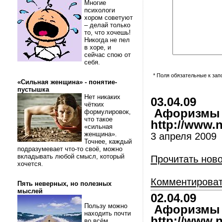
Многие
психологи
хором советуют
– делай только
то, что хочешь!
Никогда не пел
в хоре, и
сейчас спою от
себя.
* Поля обязательные к за
«Сильная женщина» - понятие-
пустышка
Нет никаких
03.04.09
чётких
Афоризмы и
формулировок,
что такое
http://www.nl
«сильная
женщина».
3 апреля 2009
Точнее, каждый
подразумевает что-то своё, можно
вкладывать любой смысл, который
Прочитать нов
хочется.
Комментирова
Пять неверных, но полезных
мыслей
02.04.09
Пользу можно
Афоризмы и
находить почти
http://www.nl
во всём.