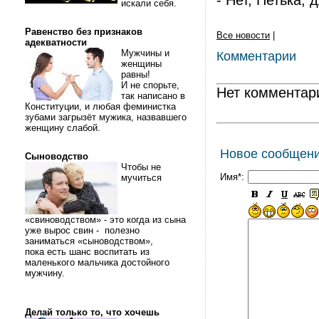
- Нет, Петька, 
искали себя.
Равенство без признаков
Все новости
|
адекватности
Мужчины и
Комментарии
женщины
равны!
И не спорьте,
Нет комментар
так написано в
Конституции, и любая феминистка
зубами загрызёт мужика, назвавшего
женщину слабой.
Новое сообщен
Сыноводство
Чтобы не
Имя*:
мучиться
«свиноводством» - это когда из сына
уже вырос свин - полезно
заниматься «сыноводством»,
пока есть шанс воспитать из
маленького мальчика достойного
мужчину.
Делай только то, что хочешь