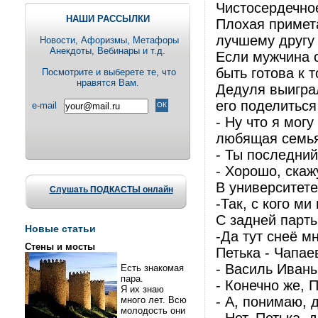
Чистосердечное
НАШИ РАССЫЛКИ
Плохая примета
лучшему другу
Новости, Aфоризмы, Метафоры
Анекдоты, Вебинары и т.д.
Если мужчина 
быть готова к т
Посмотрите и выберете те, что
нравятся Вам.
Дедуля выигра
его поделитьс
e-mail
- Ну что я мог
любящая семья
- Ты последний
- Хорошо, скаж
В университете
Слушать ПОДКАСТЫ онлайн
-Так, с кого 
С задней парты
Новые статьи
-Да тут снеё 
Стены и мосты
Петька - Чапае
- Василь Иваны
Есть знакомая
пара.
- Конечно же, 
Я их знаю
- А, понимаю,
много лет. Всю
молодость они