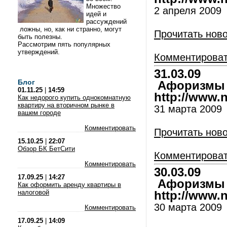
Множество
2 апреля 2009
идей и
рассуждений
ложны, но, как ни странно, могут
Прочитать нов
быть полезны.
Рассмотрим пять популярных
утверждений.
Комментирова
31.03.09
Блог
Афоризмы и
01.11.25
|
14:59
http://www.nl
Как недорого купить однокомнатную
квартиру на вторичном рынке в
31 марта 2009
вашем городе
Комментировать
Прочитать нов
15.10.25
|
22:07
Обзор БК БетСити
Комментирова
Комментировать
30.03.09
17.09.25
|
14:27
Афоризмы и
Как оформить аренду квартиры в
налоговой
http://www.nl
30 марта 2009
Комментировать
17.09.25
|
14:09