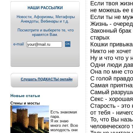
Если твоя жизн
НАШИ РАССЫЛКИ
не можешь ее 
Если ты не муж
Новости, Aфоризмы, Метафоры
Анекдоты, Вебинары и т.д.
Жизнь - очеред
Законный брак 
Посмотрите и выберете те, что
нравятся Вам.
старых
Кошки привыка
e-mail
Никто не хочет
Ну и что что у
Одни люди давя
Она по мне сто
С голой правдо
Слушать ПОДКАСТЫ онлайн
Самая приятная
Самый разрушит
Новые статьи
Секс - хорошая 
Стены и мосты
Старость - это
от тебя - ничег
Есть знакомая
пара.
То, что Вы наз
Я их знаю
человеческого 
много лет. Всю
молодость они