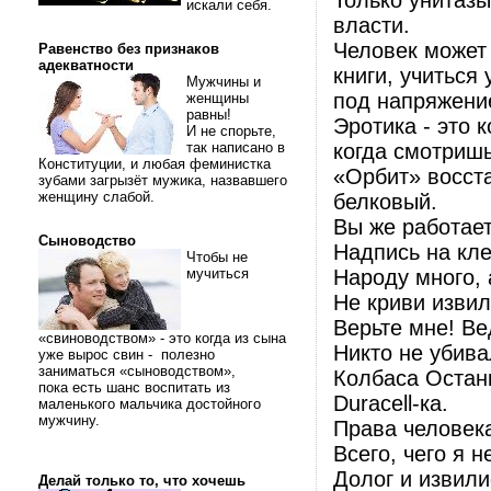
Только унитазы
искали себя.
власти.
Человек может 
Равенство без признаков
адекватности
книги, учиться
Мужчины и
под напряжени
женщины
равны!
Эротика - это 
И не спорьте,
так написано в
когда смотришь,
Конституции, и любая феминистка
«Орбит» восста
зубами загрызёт мужика, назвавшего
женщину слабой.
белковый.
Вы же работает
Сыноводство
Надпись на кле
Чтобы не
мучиться
Народу много,
Не криви извил
Верьте мне! Ве
«свиноводством» - это когда из сына
Никто не убива
уже вырос свин - полезно
заниматься «сыноводством»,
Колбаса Останк
пока есть шанс воспитать из
Durасеll-ка.
маленького мальчика достойного
мужчину.
Права человека
Всего, чего я н
Долог и извили
Делай только то, что хочешь