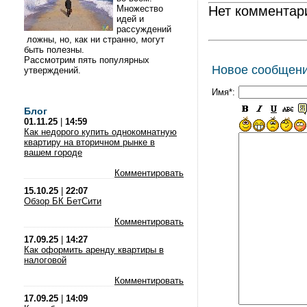
Множество
Нет комментар
идей и
рассуждений
ложны, но, как ни странно, могут
быть полезны.
Рассмотрим пять популярных
Новое сообщен
утверждений.
Имя*:
Блог
01.11.25
|
14:59
Как недорого купить однокомнатную
квартиру на вторичном рынке в
вашем городе
Комментировать
15.10.25
|
22:07
Обзор БК БетСити
Комментировать
17.09.25
|
14:27
Как оформить аренду квартиры в
налоговой
Комментировать
17.09.25
|
14:09