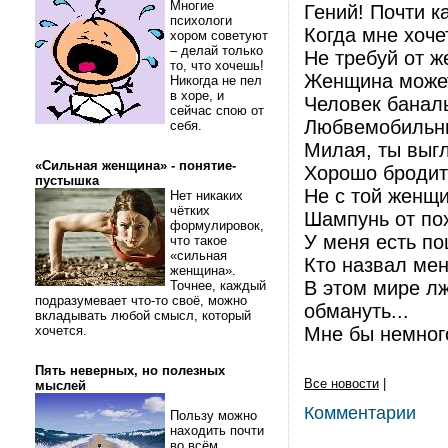
Многие
Гений! Почти к
психологи
Когда мне хоче
хором советуют
– делай только
Не требуй от ж
то, что хочешь!
Женщина может 
Никогда не пел
в хоре, и
Человек банал
сейчас спою от
Любвемобильн
себя.
Милая, ты выгл
«Сильная женщина» - понятие-
Хорошо бродит
пустышка
Hе с той женщ
Нет никаких
чётких
Шампунь от по
формулировок,
У меня есть п
что такое
«сильная
Кто назвал мен
женщина».
В этом мире лж
Точнее, каждый
подразумевает что-то своё, можно
обмануть...
вкладывать любой смысл, который
хочется.
Мне бы немног
Пять неверных, но полезных
Все новости
|
мыслей
Комментарии
Пользу можно
находить почти
во всём.