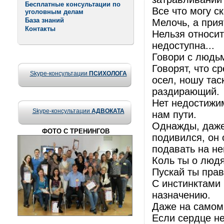
Бесплатные консультации по
Все что могу с
уголовным делам
База знаний
Мелочь, а прия
Контакты
Нельзя относит
недоступна...
Говори с людьм
Говорят, что с
Skype-консультации
ПСИХОЛОГА
осел, ношу тас
раздирающий.
Нет недостижим
Skype-консультации
АДВОКАТА
нам пути.
Однажды, даже 
ФОТО С ТРЕНИНГОВ
подивился, он 
подавать на не
Коль ты о людя
Пускай ты прав
С инстинктами 
назначению.
Даже на самом
Если сердце не