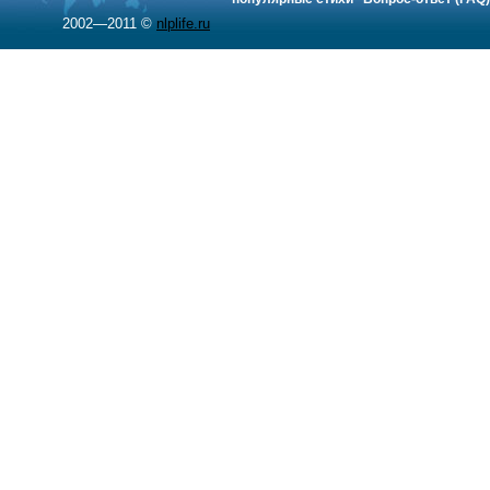
2002—2011 ©
nlplife.ru