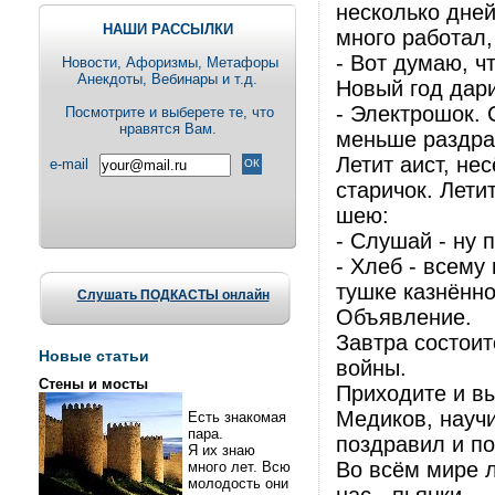
несколько дней
НАШИ РАССЫЛКИ
много работал
- Вот думаю, ч
Новости, Aфоризмы, Метафоры
Анекдоты, Вебинары и т.д.
Новый год дар
- Электрошок. 
Посмотрите и выберете те, что
нравятся Вам.
меньше раздра
Летит аист, не
e-mail
старичок. Летит
шею:
- Слушай - ну 
- Хлеб - всему
тушке казнённо
Слушать ПОДКАСТЫ онлайн
Объявление.
Завтра состоит
Новые статьи
войны.
Стены и мосты
Приходите и в
Медиков, науч
Есть знакомая
пара.
поздравил и п
Я их знаю
Во всём мире 
много лет. Всю
молодость они