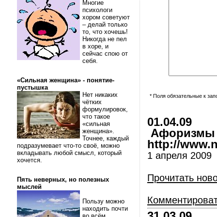
Многие
психологи
хором советуют
– делай только
то, что хочешь!
Никогда не пел
в хоре, и
сейчас спою от
себя.
«Сильная женщина» - понятие-
пустышка
Нет никаких
* Поля обязательные к за
чётких
формулировок,
что такое
01.04.09
«сильная
Афоризмы и
женщина».
Точнее, каждый
http://www.nl
подразумевает что-то своё, можно
вкладывать любой смысл, который
1 апреля 2009
хочется.
Прочитать нов
Пять неверных, но полезных
мыслей
Комментирова
Пользу можно
находить почти
31.03.09
во всём.