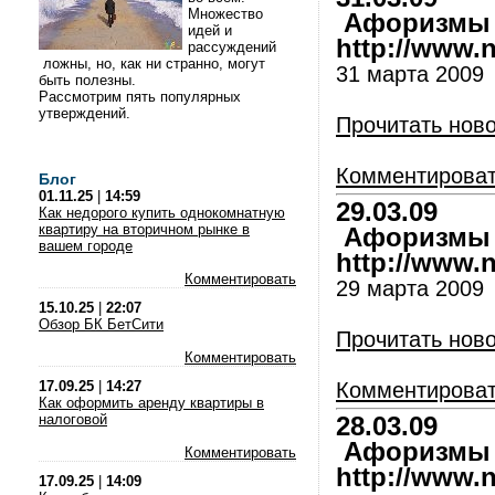
Множество
Афоризмы и
идей и
http://www.nl
рассуждений
ложны, но, как ни странно, могут
31 марта 2009
быть полезны.
Рассмотрим пять популярных
утверждений.
Прочитать нов
Комментирова
Блог
01.11.25
|
14:59
29.03.09
Как недорого купить однокомнатную
квартиру на вторичном рынке в
Афоризмы и
вашем городе
http://www.nl
Комментировать
29 марта 2009
15.10.25
|
22:07
Обзор БК БетСити
Прочитать нов
Комментировать
17.09.25
|
14:27
Комментирова
Как оформить аренду квартиры в
налоговой
28.03.09
Афоризмы и
Комментировать
http://www.nl
17.09.25
|
14:09