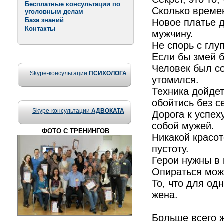
Бесплатные консультации по
Сколько времен
уголовным делам
База знаний
Новое платье д
Контакты
мужчину.
Не спорь с глу
Если бы змей б
Человек был со
Skype-консультации
ПСИХОЛОГА
утомился.
Техника дойдет
обойтись без с
Skype-консультации
АДВОКАТА
Дорога к успе
собой мужей.
ФОТО С ТРЕНИНГОВ
Никакой красо
пустоту.
Герои нужны в 
Опираться можн
То, что для одн
жена.
Больше всего ж