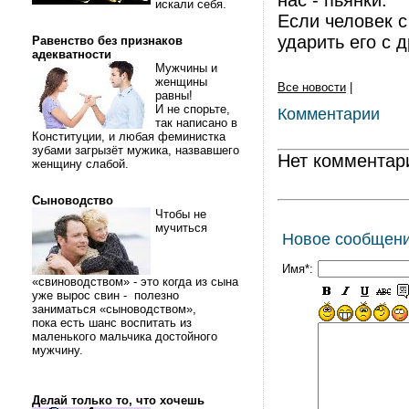
нас - пьянки.
искали себя.
Если человек с
ударить его с д
Равенство без признаков
адекватности
Мужчины и
женщины
Все новости
|
равны!
И не спорьте,
Комментарии
так написано в
Конституции, и любая феминистка
зубами загрызёт мужика, назвавшего
Нет комментар
женщину слабой.
Сыноводство
Чтобы не
мучиться
Новое сообщен
Имя*:
«свиноводством» - это когда из сына
уже вырос свин - полезно
заниматься «сыноводством»,
пока есть шанс воспитать из
маленького мальчика достойного
мужчину.
Делай только то, что хочешь