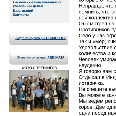
Бесплатные консультации по
Неправда, что 
уголовным делам
База знаний
помнить, что э
Контакты
ней коллективн
Он смотрел на
Противников гу
Село у нас огр
Skype-консультации
ПСИХОЛОГА
Так и умер, сч
Удовольствие о
количества и 
Skype-консультации
АДВОКАТА
Человек умирае
неудачно
ФОТО С ТРЕНИНГОВ
Я говорю вам 
Отдыхал в Инд
истеричка.
Не спешите выб
Вы можете зан
Мы ведем репо
коров. Две оди
одна перед нач