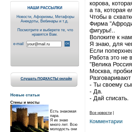
корова, котора
НАШИ РАССЫЛКИ
а та, которая е
Чтобы в схватк
Новости, Aфоризмы, Метафоры
Анекдоты, Вебинары и т.д.
Фирма "Афроди
фигуры!..
Посмотрите и выберете те, что
нравятся Вам.
Волоките к на
Я знаю, для че
e-mail
Если поперхнеш
Работа это не в
"Велика Россия"
Москва, пробк
Разговаривают
Слушать ПОДКАСТЫ онлайн
- Ты своему с
- Да.
Новые статьи
- Дай списать.
Стены и мосты
Есть знакомая
Все новости
|
пара.
Я их знаю
Комментарии
много лет. Всю
молодость они