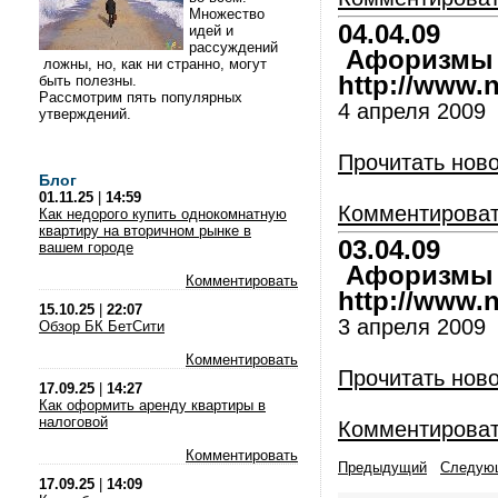
Множество
04.04.09
идей и
рассуждений
Афоризмы и
ложны, но, как ни странно, могут
http://www.nl
быть полезны.
Рассмотрим пять популярных
4 апреля 2009
утверждений.
Прочитать нов
Блог
01.11.25
|
14:59
Комментирова
Как недорого купить однокомнатную
квартиру на вторичном рынке в
03.04.09
вашем городе
Афоризмы и
Комментировать
http://www.nl
15.10.25
|
22:07
3 апреля 2009
Обзор БК БетСити
Комментировать
Прочитать нов
17.09.25
|
14:27
Как оформить аренду квартиры в
налоговой
Комментирова
Комментировать
Предыдущий
Следую
17.09.25
|
14:09