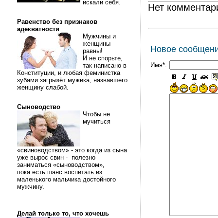
искали себя.
Нет комментар
Равенство без признаков
адекватности
Мужчины и
женщины
Новое сообщен
равны!
И не спорьте,
Имя*:
так написано в
Конституции, и любая феминистка
зубами загрызёт мужика, назвавшего
женщину слабой.
Сыноводство
Чтобы не
мучиться
«свиноводством» - это когда из сына
уже вырос свин - полезно
заниматься «сыноводством»,
пока есть шанс воспитать из
маленького мальчика достойного
мужчину.
Делай только то, что хочешь