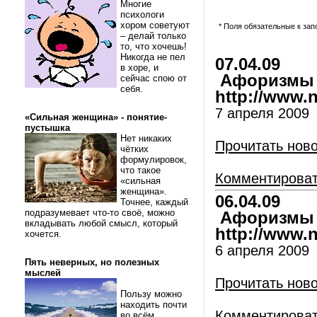
Многие
психологи
хором советуют
* Поля обязательные к за
– делай только
то, что хочешь!
Никогда не пел
07.04.09
в хоре, и
Афоризмы и
сейчас спою от
себя.
http://www.nl
7 апреля 2009
«Сильная женщина» - понятие-
пустышка
Нет никаких
Прочитать нов
чётких
формулировок,
что такое
Комментирова
«сильная
женщина».
06.04.09
Точнее, каждый
подразумевает что-то своё, можно
Афоризмы и
вкладывать любой смысл, который
http://www.nl
хочется.
6 апреля 2009
Пять неверных, но полезных
мыслей
Прочитать нов
Пользу можно
находить почти
Комментирова
во всём.