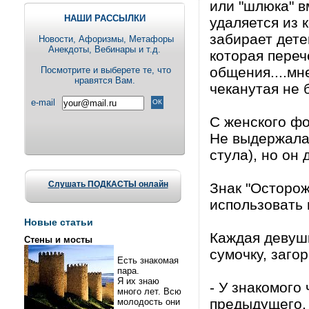
или "шлюка" в
НАШИ РАССЫЛКИ
удаляется из 
забирает детей
Новости, Aфоризмы, Метафоры
Анекдоты, Вебинары и т.д.
которая переч
общения....мн
Посмотрите и выберете те, что
нравятся Вам.
чеканутая не 
e-mail
С женского ф
Не выдержала,
стула), но он
Слушать ПОДКАСТЫ онлайн
Знак "Осторож
использовать 
Новые статьи
Каждая девушк
Стены и мосты
сумочку, загор
Есть знакомая
пара.
Я их знаю
- У знакомого
много лет. Всю
предыдущего.
молодость они