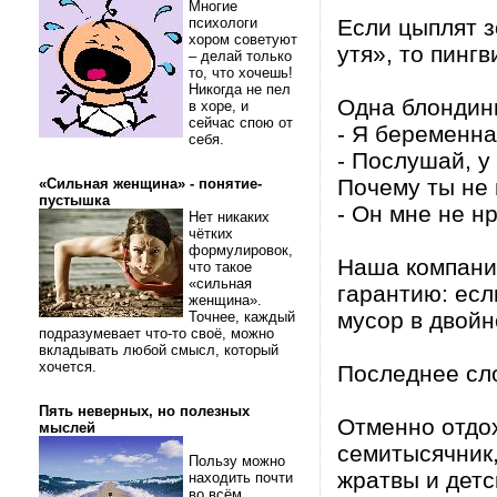
Многие
психологи
Если цыплят зо
хором советуют
утя», то пингв
– делай только
то, что хочешь!
Никогда не пел
Одна блондинк
в хоре, и
сейчас спою от
- Я беременна
себя.
- Послушай, у
Почему ты не
«Сильная женщина» - понятие-
пустышка
- Он мне не нр
Нет никаких
чётких
формулировок,
Наша компани
что такое
«сильная
гарантию: ес
женщина».
мусор в двойн
Точнее, каждый
подразумевает что-то своё, можно
вкладывать любой смысл, который
хочется.
Последнее сло
Пять неверных, но полезных
Отменно отдох
мыслей
семитысячник,
Пользу можно
жратвы и детс
находить почти
во всём.