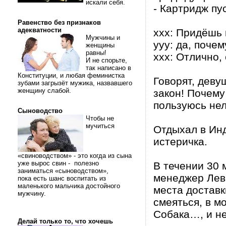
искали себя.
- Картридж пу
Равенство без признаков
адекватности
ххх: Придёшь 
Мужчины и
ууу: да, почем
женщины
равны!
ххх: Отлично,
И не спорьте,
так написано в
Конституции, и любая феминистка
Говорят, деву
зубами загрызёт мужика, назвавшего
женщину слабой.
закон! Почему
пользуюсь не
Сыноводство
Чтобы не
мучиться
Отдыхал в Инд
истеричка.
«свиноводством» - это когда из сына
уже вырос свин - полезно
В течении 30 
заниматься «сыноводством»,
менеджер Лев 
пока есть шанс воспитать из
маленького мальчика достойного
места доставк
мужчину.
смеяться, в мо
Собака…, и не
Делай только то, что хочешь