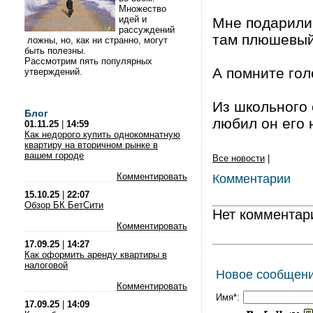
Множество
идей и
Мне подарили 
рассуждений
там плюшевый
ложны, но, как ни странно, могут
быть полезны.
Рассмотрим пять популярных
А помните гол
утверждений.
Из школьного 
Блог
любил он его 
01.11.25
|
14:59
Как недорого купить однокомнатную
квартиру на вторичном рынке в
вашем городе
Все новости
|
Комментировать
Комментарии
15.10.25
|
22:07
Обзор БК БетСити
Нет комментар
Комментировать
17.09.25
|
14:27
Как оформить аренду квартиры в
налоговой
Новое сообщен
Комментировать
Имя*:
17.09.25
|
14:09