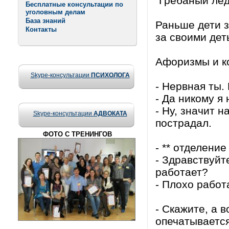
"Грёбаный лёд
Бесплатные консультации по
уголовным делам
База знаний
Раньше дети з
Контакты
за своими де
Афоризмы и кор
Skype-консультации
ПСИХОЛОГА
- Нервная ты.
- Да никому я 
- Ну, значит 
Skype-консультации
АДВОКАТА
пострадал.
ФОТО С ТРЕНИНГОВ
- ** отделени
- Здравствуйт
работает?
- Плохо работ
- Скажите, а в
опечатывается