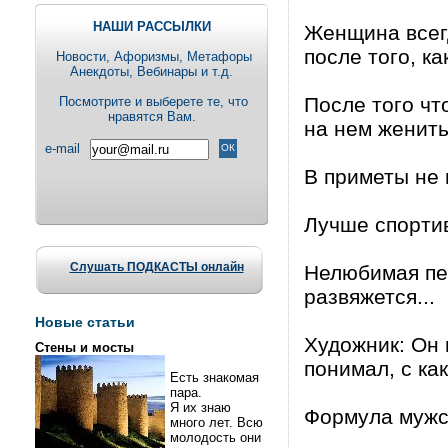
НАШИ РАССЫЛКИ
Женщина всег
после того, к
Новости, Aфоризмы, Метафоры
Анекдоты, Вебинары и т.д.
После того чт
Посмотрите и выберете те, что
нравятся Вам.
на нем женить
e-mail
В приметы не 
Лучше спортив
Слушать ПОДКАСТЫ онлайн
Нелюбимая пес
развяжется...
Новые статьи
Художник: Он 
Стены и мосты
понимал, с как
Есть знакомая
пара.
Я их знаю
Формула мужск
много лет. Всю
молодость они