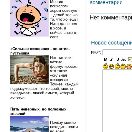
Многие
Комментарии
психологи
хором советуют
– делай только
Нет комментар
то, что хочешь!
Никогда не пел
в хоре, и
сейчас спою от
себя.
Новое сообщен
«Сильная женщина» - понятие-
Имя*:
пустышка
Нет никаких
чётких
формулировок,
что такое
«сильная
женщина».
Точнее, каждый
подразумевает что-то своё, можно
вкладывать любой смысл, который
хочется.
Пять неверных, но полезных
мыслей
Пользу можно
находить почти
во всём.