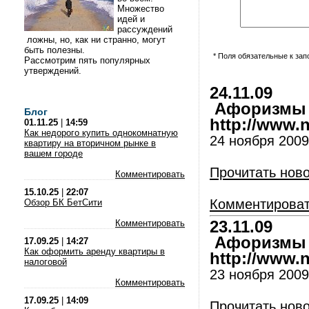
Множество
идей и
рассуждений
ложны, но, как ни странно, могут
быть полезны.
* Поля обязательные к за
Рассмотрим пять популярных
утверждений.
24.11.09
Афоризмы и
Блог
http://www.nl
01.11.25
|
14:59
Как недорого купить однокомнатную
24 ноября 2009 
квартиру на вторичном рынке в
вашем городе
Прочитать нов
Комментировать
15.10.25
|
22:07
Комментирова
Обзор БК БетСити
Комментировать
23.11.09
Афоризмы и
17.09.25
|
14:27
Как оформить аренду квартиры в
http://www.nl
налоговой
23 ноября 2009 
Комментировать
17.09.25
|
14:09
Прочитать нов