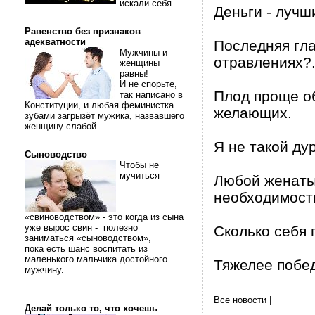
искали себя.
Деньги - лучш
Равенство без признаков
адекватности
Последняя гла
Мужчины и
отравлениях?
женщины
равны!
И не спорьте,
Плод проще об
так написано в
Конституции, и любая феминистка
желающих.
зубами загрызёт мужика, назвавшего
женщину слабой.
Я не такой ду
Сыноводство
Чтобы не
мучиться
Любой женатый
необходимости
«свиноводством» - это когда из сына
уже вырос свин - полезно
Сколько себя 
заниматься «сыноводством»,
пока есть шанс воспитать из
маленького мальчика достойного
Тяжелее побед
мужчину.
Все новости
|
Делай только то, что хочешь