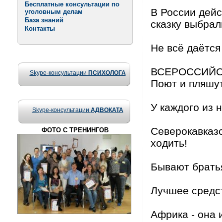
Бесплатные консультации по
В России дейс
уголовным делам
База знаний
сказку выбрал
Контакты
Не всё даётся
ВСЕРОССИЙСКИ
Skype-консультации
ПСИХОЛОГА
Поют и пляшут
У каждого из 
Skype-консультации
АДВОКАТА
Северокавказс
ФОТО С ТРЕНИНГОВ
ходить!
Бывают братья
Лучшее средст
Африка - она 