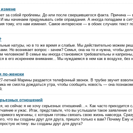
 измене
ет за собой проблемы. До или после свершившегося факта. Причина — 
 И мы начинаем придумывать себе оправдания. А иногда попадаем в сит
я тому, кто нам изменил. Самое интересное — в обоих случаях текст п
?
ьные натуры, но в то же время и слабые. Мы действительно можем ре
ами. Но возникает вопрос - зачем? Семья, она на то и нужна, чтобы дели
м человеком! В семье мы иногда становимся требовательны и капризны,
 в его искреннем внимании... Мы нуждаемся в нем как в воздухе, без 
 по-женски
 27-летней Марины раздается телефонный звонок. В трубке звучит взвол
ика не смогла дождаться утра, чтобы сообщить новость — она познаком
й.
ерьезных отношений
я, но сейчас я не хочу серьезных отношений…». Как часто приходится с
чаяние и ужас. Итак, представьте, что вы услышали такое заявление от
торимого мужчины, с которым готовы связать свою жизнь навсегда. Сразу
ого, что вы созданы друг для друга, пришло только к вам? Почему Ему 
 простую истину: вы созданы друг для друга?