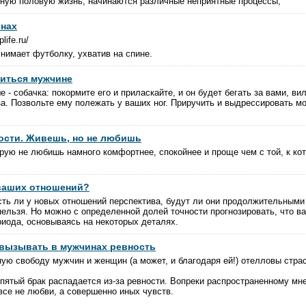
рную половую жизнь, начинаются различные неприятные процессы,
инах
life.ru/
снимает футболку, ухватив на спине.
виться мужчине
- собачка: покормите его и приласкайте, и он будет бегать за вами, ви
за. Позвольте ему полежать у ваших ног. Приручить и выдрессировать мо
ости. Живешь, но не любишь
рую не любишь намного комфортнее, спокойнее и проще чем с той, к к
 ваших отношений?
сть ли у новых отношений перспектива, будут ли они продолжительными 
нельзя. Но можно с определенной долей точности прогнозировать, что в
риода, основываясь на некоторых деталях.
вызывать в мужчинах ревность
ую свободу мужчин и женщин (а может, и благодаря ей!) отелловы страс
 пятый брак распадается из-за ревности. Вопреки распространенному мн
все не любви, а совершенно иных чувств.