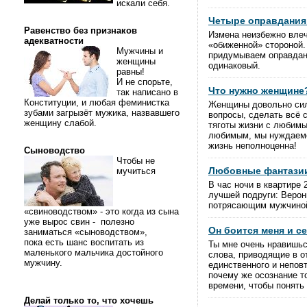
искали себя.
Четыре оправдания
Равенство без признаков
Измена неизбежно влеч
адекватности
«обиженной» стороной.
Мужчины и
придумываем оправдани
женщины
одинаковый.
равны!
И не спорьте,
Что нужно женщине
так написано в
Конституции, и любая феминистка
Женщины довольно сил
зубами загрызёт мужика, назвавшего
вопросы, сделать всё с
женщину слабой.
тяготы жизни с любимы
любимым, мы нуждаемся
жизнь неполноценна!
Сыноводство
Чтобы не
Любовные фантазии
мучиться
B час ночи в квартире
лучшей подруги: Верон
потрясающим мужчино
«свиноводством» - это когда из сына
уже вырос свин - полезно
Он боится меня и с
заниматься «сыноводством»,
пока есть шанс воспитать из
Ты мне очень нравишьс
маленького мальчика достойного
слова, приводящие в от
мужчину.
единственного и непов
почему же осознание т
времени, чтобы понять
Делай только то, что хочешь