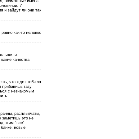
ья, возможные имена
оловиной. И
я и зайдут ли они так
 равно как-то неловко
уальная и
 какие качества
ешь, что ждет тебя за
 прибавишь газу.
шься с незнакомым
жить.
гранны, расплывчаты,
о заметишь это не
од этим "все"
 банке, новые