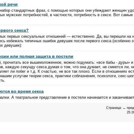
ой речи
набор стандартных фраз, с помощью которых они убеждают женщин удо
ных мужских потребностей, в частности, потребность в сексе. Вот самы
ервого секса?
амых первых сексуальных отношений — естественно. Да, вы перешли на 
тесь избежать типичных ошибок девушек после первого секса (особенно э
х девушек):
нзии или полная защита в постели
, прочитать все вышеизложенное, можно подумать: «все бабы - дуры» и 
в, каждую секунду секса думая о том, что она думает, не смеется ли, н
яет ли побег и т.д. К счастью, не все так плохо. Если в отношениях ес
к нашим услугам теории секса, практики соблазнения, психологи, секс-шоп
ть.
тся во время секса
шалки. А театральное представление в постели начинается и заканчивает
Страница:
←
пре
25
2