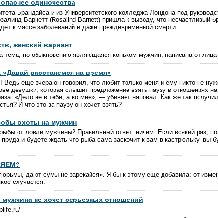
 опаснее одиночества
итета Брандайса и из Университетского колледжа Лондона под руководс
залинд Барнетт (Rosalind Barnett) пришла к выводу, что несчастливый б
ведет к массе заболеваний и даже преждевременной смерти.
ств, женский вариант
та тема, по обыкновению являющаяся коньком мужчин, написана от лиц
 «Давай расстанемся на время»
 Ведь еще вчера он говорил, что любит только меня и ему никто не нуж
ове девушки, которая слышит предложение взять паузу в отношениях на
аза: «Дело не в тебе, а во мне», — убивает наповал. Как же так получи
стья? И что это за паузу он хочет взять?
собы охоты на мужчин
рыбы от ловли мужчины? Правильный ответ: ничем. Если всякий раз, по
 пруда и будете ждать что рыба сама заскочит к вам в кастрюльку, вы 
НЯЕМ?
 тюрьмы, да от сумы не зарекайся». Я бы к этому еще добавила: от изме
якое случается.
о мужчина не хочет серьезных отношений
life.ru/