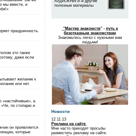
АУДИОКНИГИ и другие
о мы вместе, и
полезные материалы
ебя!»
"
Мастер знакомств
" -
путь к
еряет праздничность.
безотказным знакомствам
Знакомьтесь легко с нужными вам
людьми!
полом это также
оэтому, даже если
пытывают желание к
желание или нет.
ю «настойчивые», а
 «Че, по стопарю и
Новости
12.11.13
Реклама на сайте
жчин он проявляется
Мне часто приходят просьбы
 женщин, которые
разместить рекламу на сайте.