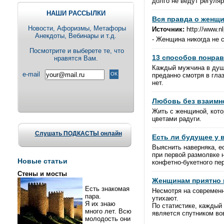
долго не ведут регуля
НАШИ РАССЫЛКИ
Вся правда о женщ
Новости, Aфоризмы, Метафоры
Источник:
http://www.nlp
Анекдоты, Вебинары и т.д.
- Женщина никогда не 
Посмотрите и выберете те, что
13 способов понра
нравятся Вам.
Каждый мужчина в душе 
e-mail
преданно смотря в гла
нет.
Любовь без взаимн
Жить с женщиной, кото
цветами радуги.
Слушать ПОДКАСТЫ онлайн
Есть ли будущее у
Выяснить наверняка, е
при первой размолвке 
Новые статьи
конфетно-букетного пе
Стены и мосты
Женщинам приятно 
Есть знакомая
Несмотря на современн
пара.
утихают.
Я их знаю
По статистике, каждый
много лет. Всю
является спутником во
молодость они