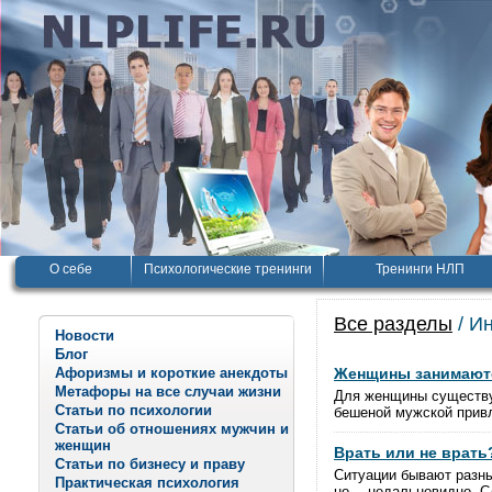
О себе
Психологические тренинги
Тренинги НЛП
Все разделы
/ И
Новости
Блог
Афоризмы и короткие анекдоты
Женщины занимаютс
Метафоры на все случаи жизни
Для женщины существуе
Статьи по психологии
бешеной мужской привл
Статьи об отношениях мужчин и
женщин
Врать или не врать
Статьи по бизнесу и праву
Ситуации бывают разны
Практическая психология
но… недальновидно. Сл