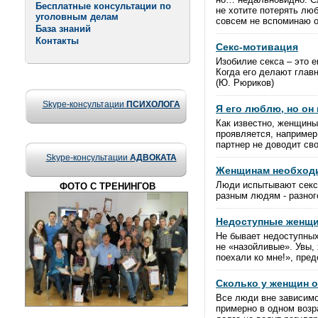
Бесплатные консультации по
не хотите потерять люб
уголовным делам
совсем не вспоминаю о
База знаний
Контакты
Cекс-мотивация
Изобилие секса – это е
Когда его делают главн
(Ю. Рюриков)
Skype-консультации
ПСИХОЛОГА
Я его люблю, но он
Как известно, женщины
проявляется, например
партнер не доводит св
Skype-консультации
АДВОКАТА
Женщинам необход
Люди испытывают секс
ФОТО С ТРЕНИНГОВ
разным людям - разного
Недоступные женщ
Не бывает недоступных
не «назойливые». Увы,
поехали ко мне!», пред
Сколько у женщин 
Все люди вне зависимо
примерно в одном возр