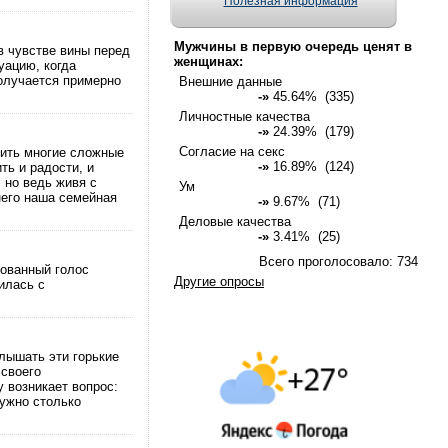
Полезная информация
Мужчины в первую очередь ценят в
в чувстве вины перед
женщинах:
уацию, когда
олучается примерно
Внешние данные
-»
45.64% (335)
Личностные качества
-»
24.39% (179)
Согласие на секс
шить многие сложные
-»
16.89% (124)
ть и радости, и
 но ведь живя с
Ум
него наша семейная
-»
9.67% (71)
Деловые качества
-»
3.41% (25)
Всего проголосовало: 734
нованный голос
Другие опросы
илась с
лышать эти горькие
 своего
 возникает вопрос:
нужно столько