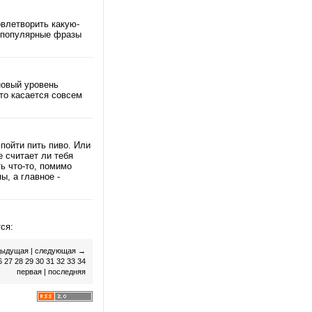
влетворить какую-
е популярные фразы
новый уровень
то касается совсем
пойти пить пиво. Или
е считает ли тебя
ть что-то, помимо
ы, а главное -
ся:
дыдущая
|
следующая
→
6
27
28
29
30
31
32
33
34
первая
|
последняя