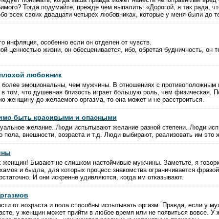
имого? Тогда подумайте, прежде чем выпалить: «Дорогой, я так рада, чт
бо всех своих двадцати четырех любовниках, которые у меня были до т
го инфляция, особенно если он отделен от чувств.
ой ценностью жизни, он обесценивается, ибо, обретая будничность, он т
 плохой любовник
 более эмоциональны, чем мужчины. В отношениях с противоположным 
 в том, что душевная близость играет большую роль, чем физическая. П
ою женщину до желаемого оргазма, то она может и не расстроиться.
имо быть красивыми и опасными
уальное желание. Люди испытывают желание разной степени. Люди ис
 пола, внешности, возраста и т.д. Люди выбирают, реализовать им это 
ины
 женщин! Бывают не слишком настойчивые мужчины. Заметьте, я говор
 хамов и быдла, для которых процесс знакомства ограничивается фразой
остаточно. И они искренне удивляются, когда им отказывают.
оргазмов
сти от возраста и пола способны испытывать оргазм. Правда, если у му
асте, у женщин может прийти в любое время или не появиться вовсе. У