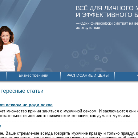
ВСЁ ДЛЯ ЛИЧНОГО 
И ЭФФЕКТИВНОГО 
— Одни философски смотpят на вещ
их отсутствие.
Бизнес тренинги
РАСПИСАНИЕ И ЦЕНЫ
нтересные статьи
я сексом не ради секса
т множество причин заняться с мужчиной сексом. И заключаются они ч
екательности или чисто физическом желании, как думают мужчины.
?
е. Ваше стремление всегда говорить мужчине правду и только правду, к
едует понимать, когда ваша правда может нанести непоправимый вред