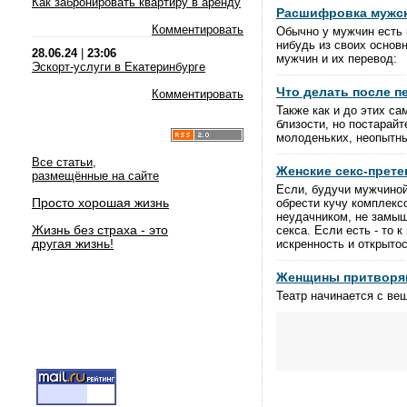
Как забронировать квартиру в аренду
Расшифровка мужск
Комментировать
Обычно у мужчин есть 
нибудь из своих основ
28.06.24
|
23:06
мужчин и их перевод:
Эскорт-услуги в Екатеринбурге
Что делать после п
Комментировать
Также как и до этих с
близости, но постарай
молоденьких, неопытны
Все статьи,
Женские секс-прете
размещённые на сайте
Если, будучи мужчиной
Просто хорошая жизнь
обрести кучу комплексо
неудачником, не замышл
Жизнь без страха - это
секса. Если есть - то 
другая жизнь!
искренность и открытос
Женщины притворяю
Театр начинается с ве