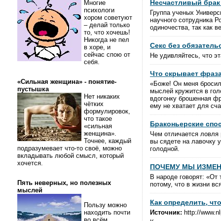
Несчастливый брак
Многие
психологи
Группа ученых Универс
хором советуют
научного сотрудника Ро
– делай только
одиночества, так как 
то, что хочешь!
Никогда не пел
Секс без обязатель
в хоре, и
сейчас спою от
Не удивляйтесь, что э
себя.
Что скрывает фраза
«Сильная женщина» - понятие-
«Боже! Он меня бросил!
пустышка
мыслей кружится в гол
Нет никаких
вдогонку брошенная фр
чётких
ему не хватает для сча
формулировок,
что такое
Браконьерские спо
«сильная
женщина».
Чем отличается ловля 
Точнее, каждый
вы сядете на лавочку у
подразумевает что-то своё, можно
голодной.
вкладывать любой смысл, который
хочется.
ПОЧЕМУ МЫ ИЗМЕ
В народе говорят: «От
Пять неверных, но полезных
потому, что в жизни вс
мыслей
Как определить, чт
Пользу можно
находить почти
Источник:
http://www.nlp
во всём.