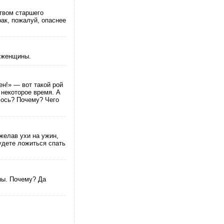
твом старшего
рак, пожалуй, опаснее
а женщины.
ен!» — вот такой рой
 некоторое время. А
лось? Почему? Чего
желав ухи на ужин,
будете ложиться спать
ны. Почему? Да