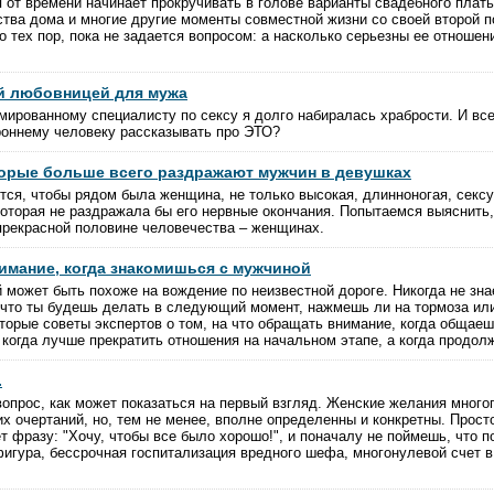
от времени начинает прокручивать в голове варианты свадебного плат
ства дома и многие другие моменты совместной жизни со своей второй п
о тех пор, пока не задается вопросом: а насколько серьезны ее отношени
ой любовницей для мужа
мированному специалисту по сексу я долго набиралась храбрости. И все
роннему человеку рассказывать про ЭТО?
торые больше всего раздражают мужчин в девушках
ся, чтобы рядом была женщина, не только высокая, длинноногая, секс
которая не раздражала бы его нервные окончания. Попытаемся выяснить,
рекрасной половине человечества – женщинах.
имание, когда знакомишься с мужчиной
 может быть похоже на вождение по неизвестной дороге. Никогда не зна
 что ты будешь делать в следующий момент, нажмешь ли на тормоза или
торые советы экспертов о том, на что обращать внимание, когда общае
 когда лучше прекратить отношения на начальном этапе, а когда продол
.
вопрос, как может показаться на первый взгляд. Женские желания много
х очертаний, но, тем не менее, вполне определенны и конкретны. Прост
 фразу: "Хочу, чтобы все было хорошо!", и поначалу не поймешь, что п
фигура, бессрочная госпитализация вредного шефа, многонулевой счет в