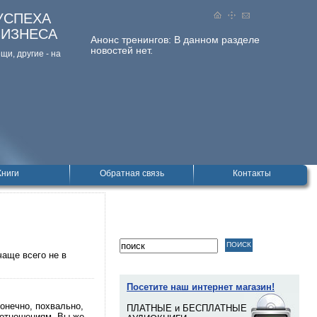
УСПЕХА
БИЗНЕСА
Анонс тренингов:
В данном разделе
новостей нет.
и, дpугие - на
Книги
Обратная связь
Контакты
аще всего не в
Посетите наш интернет магазин!
онечно, похвально,
ПЛАТНЫЕ и БЕСПЛАТНЫЕ
 отношениям. Вы же