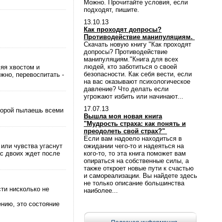
Можно. Прочитайте условия, если
подходят, пишите.
13.10.13
Как проходят допросы?
Противодействие манипуляциям.
Скачать новую книгу "Как проходят
допросы? Противодействие
манипуляциям."Книга для всех
людей, кто заботиться о своей
ляя хвостом и
безопасности. Как себя вести, если
жно, перевоспитать -
на вас оказывают психологическое
давление? Что делать если
угрожают избить или начинают...
17.07.13
оторой пылаешь всеми
Вышла моя новая книга
"Мудрость страха: как понять и
преодолеть свой страх?"
Если вам надоело находиться в
или чувства угаснут
ожидании чего-то и надеяться на
ас двоих ждет после
кого-то, то эта книга поможет вам
опираться на собственные силы, а
также откроет новые пути к счастью
и самореализации. Вы найдете здесь
не только описание большинства
ти нисколько не
наиболее...
ению, это состояние