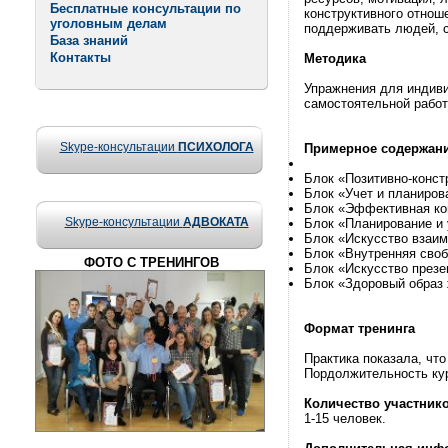
Бесплатные консультации по
конструктивного отнош
уголовным делам
поддерживать людей, 
База знаний
Контакты
Методика
Упражнения для индиви
самостоятельной работ
Skype-консультации
ПСИХОЛОГА
Примерное содержан
Блок «Позитивно-конст
Блок «Учет и планиров
Блок «Эффективная ко
Skype-консультации
АДВОКАТА
Блок «Планирование и 
Блок «Искусство взаи
Блок «Внутренняя своб
ФОТО С ТРЕНИНГОВ
Блок «Искусство презе
Блок «Здоровый образ 
Формат тренинга
Практика показала, что
Пордолжительность курс
Количество участник
1-15 человек.