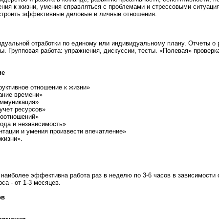
ения к жизни, умения справляться с проблемами и стрессовыми ситуаци
строить эффективные деловые и личные отношения.
дуальной отработки по единому или индивидуальному плану. Отчеты о 
ы. Групповая работа: упражнения, дискуссии, тесты. «Полевая» проверк
ие
руктивное отношение к жизни»
ание времени»
ммуникация»
учет ресурсов»
моотношений»
ода и независимость»
нтации и умения произвести впечатление»
жизни».
 наиболее эффективна работа раз в неделю по 3-6 часов в зависимости 
а - от 1-3 месяцев.
ов