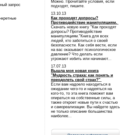
Можно. Прочитайте условия, если
тный запрос
подходят, пишите.
13.10.13
Как проходят допросы?
онкретные
Противодействие манипуляциям.
Скачать новую книгу "Как проходят
допросы? Противодействие
манипуляциям."Книга для всех
людей, кто заботиться о своей
безопасности. Как себя вести, если
на вас оказывают психологическое
давление? Что делать если
угрожают избить или начинают...
17.07.13
Вышла моя новая книга
"Мудрость страха: как понять и
преодолеть свой страх?"
Если вам надоело находиться в
ожидании чего-то и надеяться на
кого-то, то эта книга поможет вам
опираться на собственные силы, а
также откроет новые пути к счастью
и самореализации. Вы найдете здесь
не только описание большинства
наиболее...