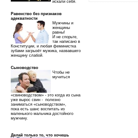
искали себя.
Равенство без признаков
адекватности
Мужчины и
женщины
равны!
И не спорьте,
так написано в
Конституции, и любая феминистка
зубами загрызёт мужика, назвавшего
женщину слабой.
Сыноводство
Чтобы не
мучиться
«свиноводством» - это когда из сына
уже вырос свин - полезно
заниматься «сыноводством»,
пока есть шанс воспитать из
маленького мальчика достойного
мужчину.
Делай только то, что хочешь