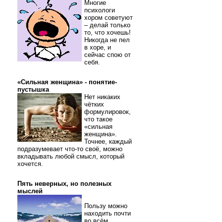
Многие
психологи
хором советуют
– делай только
то, что хочешь!
Никогда не пел
в хоре, и
сейчас спою от
себя.
«Сильная женщина» - понятие-
пустышка
Нет никаких
чётких
формулировок,
что такое
«сильная
женщина».
Точнее, каждый
подразумевает что-то своё, можно
вкладывать любой смысл, который
хочется.
Пять неверных, но полезных
мыслей
Пользу можно
находить почти
во всём.