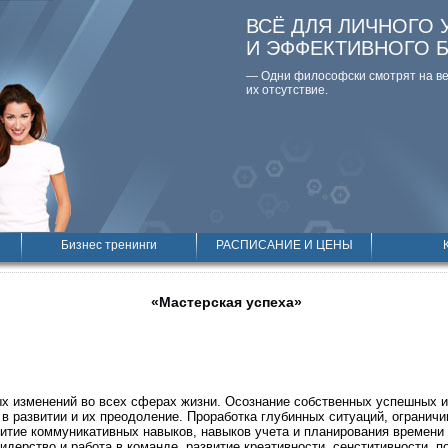
ВСЁ ДЛЯ ЛИЧНОГО 
И ЭФФЕКТИВНОГО 
— Одни философски смотpят на вещ
их отсутствие.
Бизнес тренинги
РАСПИСАНИЕ И ЦЕНЫ
«Мастерская успеха»
х изменений во всех сферах жизни. Осознание собственных успешных 
й в развитии и их преодоление. Проработка глубинных ситуаций, огранич
итие коммуникативных навыков, навыков учета и планирования времени
идерство и работа в команде, развитие креативности, сенститивности, п