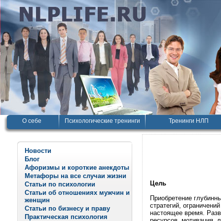
О себе
Психологические тренинги
Тренинги НЛП
Новости
Блог
Афоризмы и короткие анекдоты
Метафоры на все случаи жизни
Цель
Статьи по психологии
Статьи об отношениях мужчин и
Приобретение глубинны
женщин
стратегий, ограничени
Статьи по бизнесу и праву
настоящее время. Разв
Практическая психология
ресурсов, мотивация, л