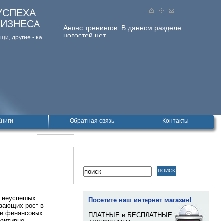
УСПЕХА
БИЗНЕСА
Анонс тренингов:
В данном разделе
новостей нет.
и, дpугие - на
Книги
Обратная связь
Контакты
и неуспешых
Посетите наш интернет магазин!
ивающих рост в
 и финансовых
ПЛАТНЫЕ и БЕСПЛАТНЫЕ
озитивно-