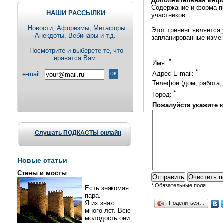
Дополнительная инф
Содержание и форма пр
НАШИ РАССЫЛКИ
участников.
Новости, Aфоризмы, Метафоры
Этот тренинг является 
Анекдоты, Вебинары и т.д.
запланированные изме
Посмотрите и выберете те, что
нравятся Вам.
*
Имя:
*
Адрес E-mail:
e-mail
Телефон (дом, работа,
*
Город:
Пожалуйста укажите 
Слушать ПОДКАСТЫ онлайн
Новые статьи
Стены и мосты
* Обязательные поля
Есть знакомая
пара.
Я их знаю
Поделиться…
много лет. Всю
молодость они