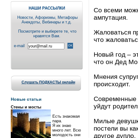
НАШИ РАССЫЛКИ
Со всеми можн
ампутация.
Новости, Aфоризмы, Метафоры
Анекдоты, Вебинары и т.д.
Жаловаться пр
Посмотрите и выберете те, что
нравятся Вам.
что жаловатьс
e-mail
Новый год – э
что он Дед Мо
Мнения супруг
Слушать ПОДКАСТЫ онлайн
происходит.
Современные д
Новые статьи
уйдут родител
Стены и мосты
Есть знакомая
Милые девушки
пара.
Я их знаю
постели вы ка
много лет. Всю
другое дупло.
молодость они