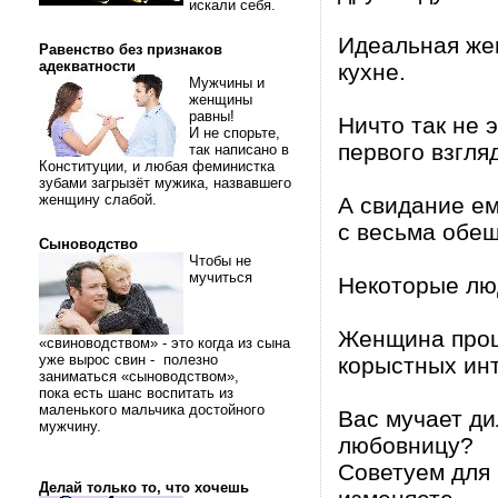
искали себя.
Идеальная жен
Равенство без признаков
адекватности
кухне.
Мужчины и
женщины
равны!
Ничто так не 
И не спорьте,
первого взгля
так написано в
Конституции, и любая феминистка
зубами загрызёт мужика, назвавшего
женщину слабой.
А свидание ем
с весьма обе
Сыноводство
Чтобы не
мучиться
Некоторые люд
Женщина проща
«свиноводством» - это когда из сына
уже вырос свин - полезно
корыстных ин
заниматься «сыноводством»,
пока есть шанс воспитать из
маленького мальчика достойного
Вас мучает ди
мужчину.
любовницу?
Советуем для 
Делай только то, что хочешь