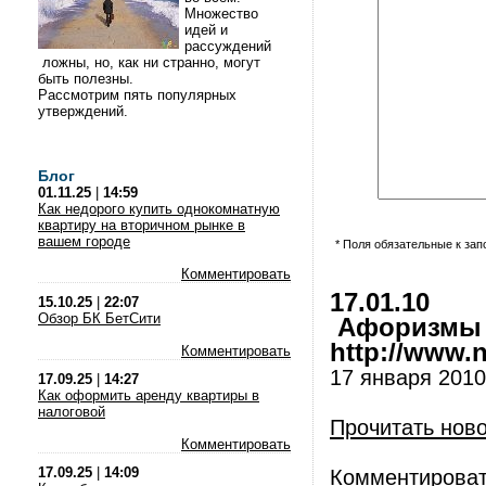
Множество
идей и
рассуждений
ложны, но, как ни странно, могут
быть полезны.
Рассмотрим пять популярных
утверждений.
Блог
01.11.25
|
14:59
Как недорого купить однокомнатную
квартиру на вторичном рынке в
вашем городе
* Поля обязательные к за
Комментировать
17.01.10
15.10.25
|
22:07
Обзор БК БетСити
Афоризмы и
http://www.nl
Комментировать
17 января 2010 
17.09.25
|
14:27
Как оформить аренду квартиры в
налоговой
Прочитать нов
Комментировать
17.09.25
|
14:09
Комментирова