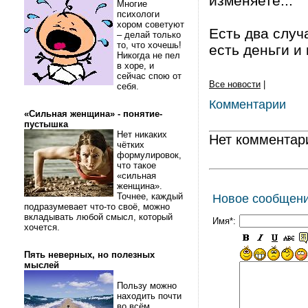
изменяете...
Многие
психологи
хором советуют
Есть два случа
– делай только
то, что хочешь!
есть деньги и 
Никогда не пел
в хоре, и
сейчас спою от
Все новости
|
себя.
Комментарии
«Сильная женщина» - понятие-
пустышка
Нет никаких
Нет комментар
чётких
формулировок,
что такое
«сильная
женщина».
Точнее, каждый
Новое сообщен
подразумевает что-то своё, можно
вкладывать любой смысл, который
Имя*:
хочется.
Пять неверных, но полезных
мыслей
Пользу можно
находить почти
во всём.