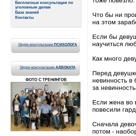
тоже повезло.
Бесплатные консультации по
уголовным делам
База знаний
Что бы ни про
Контакты
на этом зараб
Если бы девуш
научиться люб
Skype-консультации
ПСИХОЛОГА
Как много дев
Skype-консультации
АДВОКАТА
Перед девушко
невинность в 
ФОТО С ТРЕНИНГОВ
за невинность
Если жена во 
повесили гарди
Сначала девоч
потом - наобо