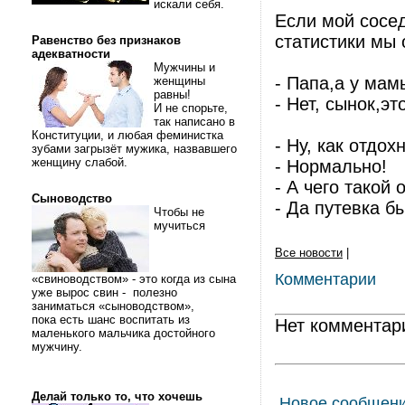
искали себя.
Если мой сосед
статистики мы 
Равенство без признаков
адекватности
Мужчины и
- Папа,а у мам
женщины
равны!
- Нет, сынок,эт
И не спорьте,
так написано в
Конституции, и любая феминистка
- Ну, как отдох
зубами загрызёт мужика, назвавшего
женщину слабой.
- Нормально!
- А чего такой
Сыноводство
- Да путевка б
Чтобы не
мучиться
Все новости
|
Комментарии
«свиноводством» - это когда из сына
уже вырос свин - полезно
заниматься «сыноводством»,
пока есть шанс воспитать из
Нет комментар
маленького мальчика достойного
мужчину.
Делай только то, что хочешь
Новое сообщен