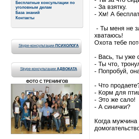
Бесплатные консультации по
- За взятку.
уголовным делам
База знаний
- Хм! А беспла
Контакты
- Ты меня не зл
хватаюсь!
Охота тебе по
Skype-консультации
ПСИХОЛОГА
- Вась, ты уже
- Ты что, трон
Skype-консультации
АДВОКАТА
- Попробуй, он
ФОТО С ТРЕНИНГОВ
- Что продаете
- Корм для пти
- Это же сало!
- А синички?
Когда мужчина 
домогательство