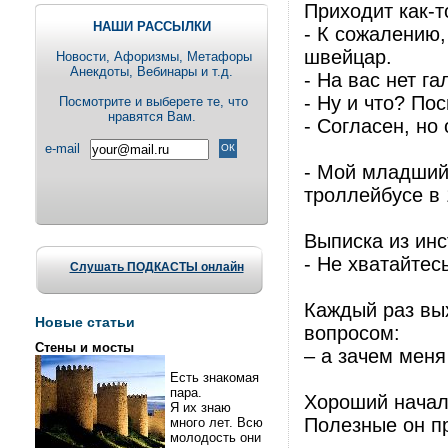
Приходит как-т
НАШИ РАССЫЛКИ
- К сожалению,
швейцар.
Новости, Aфоризмы, Метафоры
Анекдоты, Вебинары и т.д.
- На вас нет га
- Ну и что? По
Посмотрите и выберете те, что
нравятся Вам.
- Согласен, но
e-mail
- Мой младший 
троллейбусе в 
Выписка из инс
- Не хватайтес
Слушать ПОДКАСТЫ онлайн
Каждый раз вы
Новые статьи
вопросом:
Стены и мосты
– а зачем меня
Есть знакомая
пара.
Хороший начал
Я их знаю
Полезные он пр
много лет. Всю
молодость они