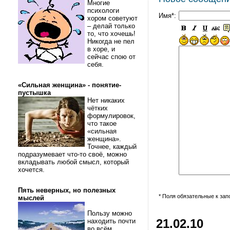
Многие
психологи
Имя*:
хором советуют
– делай только
то, что хочешь!
Никогда не пел
в хоре, и
сейчас спою от
себя.
«Сильная женщина» - понятие-
пустышка
Нет никаких
чётких
формулировок,
что такое
«сильная
женщина».
Точнее, каждый
подразумевает что-то своё, можно
вкладывать любой смысл, который
хочется.
Пять неверных, но полезных
* Поля обязательные к за
мыслей
Пользу можно
находить почти
21.02.10
во всём.