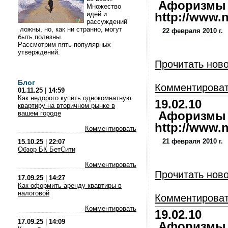
Афоризмы и
Множество
идей и
http://www.nl
рассуждений
ложны, но, как ни странно, могут
22 февраля 2010 г.
быть полезны.
Рассмотрим пять популярных
утверждений.
Прочитать нов
Блог
Комментирова
01.11.25
|
14:59
Как недорого купить однокомнатную
19.02.10
квартиру на вторичном рынке в
вашем городе
Афоризмы и
http://www.nl
Комментировать
21 февраля 2010 г.
15.10.25
|
22:07
Обзор БК БетСити
Комментировать
Прочитать нов
17.09.25
|
14:27
Как оформить аренду квартиры в
налоговой
Комментирова
Комментировать
19.02.10
17.09.25
|
14:09
Афоризмы и