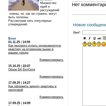
Множество
Нет комментар
идей и
рассуждений
ложны, но, как ни странно, могут
быть полезны.
Рассмотрим пять популярных
утверждений.
Новое сообщен
Имя*:
Блог
01.11.25
|
14:59
Как недорого купить однокомнатную
квартиру на вторичном рынке в
вашем городе
Комментировать
15.10.25
|
22:07
Обзор БК БетСити
Комментировать
17.09.25
|
14:27
Как оформить аренду квартиры в
налоговой
Комментировать
17.09.25
|
14:09