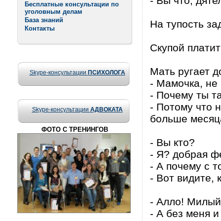
- Вы что, дяте
Бесплатные консультации по
уголовным делам
База знаний
На тупость за
Контакты
Скупой платит
Мать ругает д
Skype-консультации
ПСИХОЛОГА
- Мамочка, не
- Почему ты т
- Потому что 
Skype-консультации
АДВОКАТА
больше месяца
ФОТО С ТРЕНИНГОВ
- Вы кто?
- Я? добрая ф
- А почему с 
- Вот видите,
- Алло! Милый,
- А без меня и