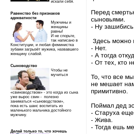
искали себя.
Перед смерть
Равенство без признаков
адекватности
сыновьями.
Мужчины и
- Ну зашибись
женщины
равны!
И не спорьте,
Здесь можно 
так написано в
Конституции, и любая феминистка
- Нет.
зубами загрызёт мужика, назвавшего
женщину слабой.
- А тогда отку
- От тех, кто 
Сыноводство
Чтобы не
мучиться
То, что все м
не мешает нам
примитивно.
«свиноводством» - это когда из сына
уже вырос свин - полезно
заниматься «сыноводством»,
Поймал дед зо
пока есть шанс воспитать из
маленького мальчика достойного
- Старуха еще
мужчину.
- Жива.
- Тогда ешь ме
Делай только то, что хочешь