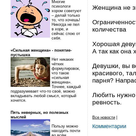
Многие
психологи
Женщина не зна
хором советуют
– делай только
то, что хочешь!
Ограниченнос
Никогда не пел
количества
в хоре, и
сейчас спою от
себя.
Хорошая девуш
А так как она
«Сильная женщина» - понятие-
пустышка
Нет никаких
чётких
Девушки, вы в
формулировок,
красивого, т
что такое
«сильная
парня? Напрас
женщина».
Точнее, каждый
подразумевает что-то своё, можно
Любить нужно 
вкладывать любой смысл, который
хочется.
ревность.
Пять неверных, но полезных
мыслей
Все новости
|
Комментарии
Пользу можно
находить почти
во всём.