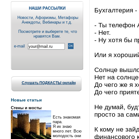
НАШИ РАССЫЛКИ
Бухгалтерия -
Новости, Aфоризмы, Метафоры
Анекдоты, Вебинары и т.д.
- Ты телефон 
- Нет.
Посмотрите и выберете те, что
нравятся Вам.
- Ну хотя бы 
e-mail
Или я хороший 
Солнце вышло 
Hет на солнце
Слушать ПОДКАСТЫ онлайн
До чего же я 
До чего прият
Новые статьи
Не думай, буд
Стены и мосты
просто за сам
Есть знакомая
пара.
Я их знаю
К кому не зай
много лет. Всю
финансового к
молодость они