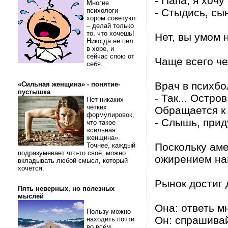
- Папа, я хочу
Многие
психологи
- Стыдись, сы
хором советуют
– делай только
то, что хочешь!
Нет, вы умом 
Никогда не пел
в хоре, и
сейчас спою от
Чаще всего че
себя.
Врач в психбо
«Сильная женщина» - понятие-
пустышка
- Так... Остро
Нет никаких
чётких
Обращается к 
формулировок,
- Слышь, приду
что такое
«сильная
женщина».
Поскольку аме
Точнее, каждый
подразумевает что-то своё, можно
ожирением на
вкладывать любой смысл, который
хочется.
Рынок достиг д
Пять неверных, но полезных
мыслей
Она: ответь м
Пользу можно
Он: спрашива
находить почти
во всём.