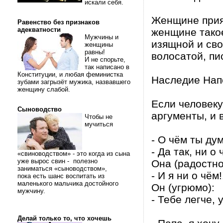
искали себя.
Женщине прият
Равенство без признаков
адекватности
женщине такое
Мужчины и
изящной и сво
женщины
равны!
волосатой, пи
И не спорьте,
так написано в
Конституции, и любая феминистка
Наследие Напо
зубами загрызёт мужика, назвавшего
женщину слабой.
Если человеку
Сыноводство
аргументы, и 
Чтобы не
мучиться
- О чём ты д
- Да так, ни о
«свиноводством» - это когда из сына
уже вырос свин - полезно
Она (радостно
заниматься «сыноводством»,
- И я ни о чём!
пока есть шанс воспитать из
маленького мальчика достойного
Он (угрюмо):
мужчину.
- Тебе легче, 
Делай только то, что хочешь