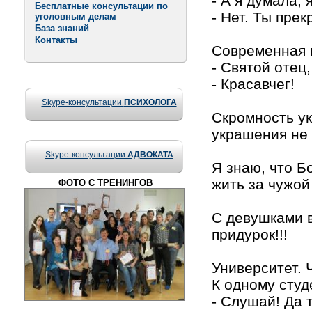
- А я думала, 
Бесплатные консультации по
- Нет. Ты прек
уголовным делам
База знаний
Контакты
Современная 
- Святой отец,
- Красавчег!
Skype-консультации
ПСИХОЛОГА
Скромность у
украшения не 
Skype-консультации
АДВОКАТА
Я знаю, что Б
жить за чужой 
ФОТО С ТРЕНИНГОВ
С девушками в
придурок!!!
Университет. 
К одному студ
- Слушай! Да 