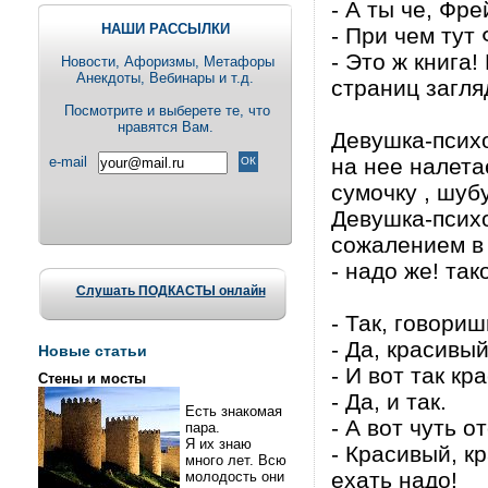
- А ты че, Фре
НАШИ РАССЫЛКИ
- При чем тут
- Это ж книга!
Новости, Aфоризмы, Метафоры
Анекдоты, Вебинары и т.д.
страниц загля
Посмотрите и выберете те, что
нравятся Вам.
Девушка-психо
e-mail
на нее налетае
сумочку , шубу
Девушка-психо
сожалением в 
- надо же! та
Слушать ПОДКАСТЫ онлайн
- Так, говориш
- Да, красивый
Новые статьи
- И вот так кр
Стены и мосты
- Да, и так.
Есть знакомая
- А вот чуть о
пара.
Я их знаю
- Красивый, к
много лет. Всю
ехать надо!
молодость они