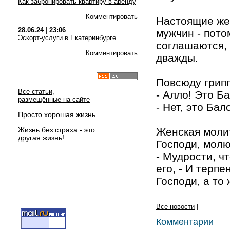
Как забронировать квартиру в аренду
Комментировать
Настоящие же
28.06.24
|
23:06
мужчин - пото
Эскорт-услуги в Екатеринбурге
соглашаются,
Комментировать
дважды.
Повсюду грипп
Все статьи,
- Алло! Это Б
размещённые на сайте
- Нет, это Бал
Просто хорошая жизнь
Жизнь без страха - это
Женская молит
другая жизнь!
Господи, молю
- Мудрости, ч
его, - И терпе
Господи, а то 
Все новости
|
Комментарии