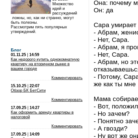
Она: почему 
Множество
идей и
Он: да
рассуждений
ложны, но, как ни странно, могут
быть полезны.
Сара умирает 
Рассмотрим пять популярных
- Абрам, жени
утверждений.
- Нет, Сара.
- Абрам, я про
Блог
- Нет, Сара.
01.11.25
|
14:59
Как недорого купить однокомнатную
- Абрам, но э
квартиру на вторичном рынке в
отказываешьс
вашем городе
- Потому, Сар
Комментировать
же как ты мне
15.10.25
|
22:07
Обзор БК БетСити
Мама собирает
Комментировать
- Вот, положи
17.09.25
|
14:27
Как оформить аренду квартиры в
- Но зачем?
налоговой
- Понятно зач
Комментировать
- А гвозди?
17.09.25
|
14:09
- Ну вот же он