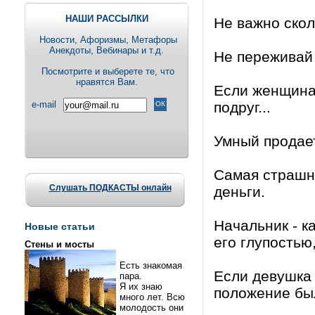
НАШИ РАССЫЛКИ
Не важно скол
Новости, Aфоризмы, Метафоры
Анекдоты, Вебинары и т.д.
Не переживай 
Посмотрите и выберете те, что
нравятся Вам.
Если женщина 
e-mail
подруг...
Умный продает 
Самая страшна
Слушать ПОДКАСТЫ онлайн
деньги.
Начальник - к
Новые статьи
его глупостью
Стены и мосты
Есть знакомая
Если девушка 
пара.
Я их знаю
положение бы
много лет. Всю
молодость они