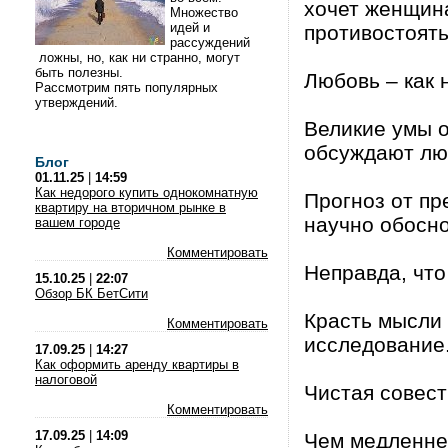
хочет женщина
Множество
идей и
противостоять
рассуждений
ложны, но, как ни странно, могут
быть полезны.
Любовь – как 
Рассмотрим пять популярных
утверждений.
Великие умы о
обсуждают лю
Блог
01.11.25
|
14:59
Как недорого купить однокомнатную
Прогноз от пр
квартиру на вторичном рынке в
научно обосно
вашем городе
Комментировать
Неправда, что
15.10.25
|
22:07
Обзор БК БетСити
Красть мысли у
Комментировать
исследование
17.09.25
|
14:27
Как оформить аренду квартиры в
налоговой
Чистая совест
Комментировать
17.09.25
|
14:09
Чем медленне