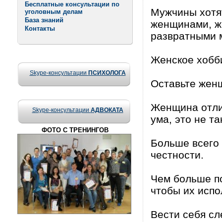
Бесплатные консультации по
Мужчины хотя
уголовным делам
База знаний
женщинами, ж
Контакты
развратными 
Женское хобби
Skype-консультации
ПСИХОЛОГА
Оставьте женщ
Женщина отлич
Skype-консультации
АДВОКАТА
ума, это не та
ФОТО С ТРЕНИНГОВ
Больше всего 
честности.
Чем больше п
чтобы их испо
Вести себя сл