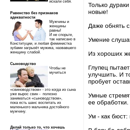
искали себя.
Только дураки
новые!
Равенство без признаков
адекватности
Мужчины и
Даже обнять се
женщины
равны!
И не спорьте,
Умение слушат
так написано в
Конституции, и любая феминистка
зубами загрызёт мужика, назвавшего
женщину слабой.
Из хороших же
Сыноводство
Глупец пытает
Чтобы не
мучиться
улучшить. И т
пробует остав
«свиноводством» - это когда из сына
уже вырос свин - полезно
Умные стремя
заниматься «сыноводством»,
ее обработки.
пока есть шанс воспитать из
маленького мальчика достойного
мужчину.
Ум - как бюст:
Делай только то, что хочешь