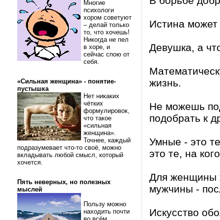
В борьбе добр
Многие
психологи
хором советуют
Истина может 
– делай только
то, что хочешь!
Никогда не пел
Девушка, а чт
в хоре, и
сейчас спою от
себя.
Математическу
жизнь.
«Сильная женщина» - понятие-
пустышка
Нет никаких
чётких
Не можешь по
формулировок,
подобрать к д
что такое
«сильная
женщина».
Умные - это т
Точнее, каждый
подразумевает что-то своё, можно
это те, на ког
вкладывать любой смысл, который
хочется.
Для женщины ж
Пять неверных, но полезных
мужчины - пос
мыслей
Пользу можно
Искусство обо
находить почти
во всём.