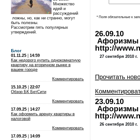
Множество
идей и
рассуждений
* Поля обязательные к за
ложны, но, как ни странно, могут
быть полезны.
Рассмотрим пять популярных
утверждений.
26.09.10
Афоризмы и
http://www.nl
Блог
01.11.25
|
14:59
27 сентября 2010 г.
Как недорого купить однокомнатную
квартиру на вторичном рынке в
вашем городе
Прочитать нов
Комментировать
15.10.25
|
22:07
Комментирова
Обзор БК БетСити
23.09.10
Комментировать
Афоризмы и
17.09.25
|
14:27
Как оформить аренду квартиры в
http://www.nl
налоговой
26 сентября 2010 г.
Комментировать
17.09.25
|
14:09