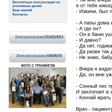
Бесплатные консультации по
я от тебя нико
уголовным делам
База знаний
- Извини, был 
Контакты
- А папы дома 
- А где он?
- Он в баню уш
Skype-консультации
ПСИХОЛОГА
- И давно?
- Да нет, годи
- Да разве так
Skype-консультации
АДВОКАТА
- Не знаю, баб
ФОТО С ТРЕНИНГОВ
- Вчера я виде
- Да, он мне у
- Сонный лес п
И захлопает в 
- Кончай жрать
Врач - пациент