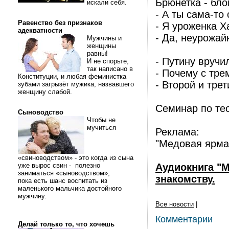
Брюнетка - бло
искали себя.
- А ты сама-то
Равенство без признаков
- Я уроженка Х
адекватности
- Да, неурожай
Мужчины и
женщины
равны!
- Путину вручи
И не спорьте,
так написано в
- Почему с тре
Конституции, и любая феминистка
- Второй и трет
зубами загрызёт мужика, назвавшего
женщину слабой.
Семинар по тео
Сыноводство
Чтобы не
мучиться
Реклама:
"Медовая ярмар
«свиноводством» - это когда из сына
уже вырос свин - полезно
Аудиокнига "М
заниматься «сыноводством»,
знакомству.
пока есть шанс воспитать из
маленького мальчика достойного
мужчину.
Все новости
|
Комментарии
Делай только то, что хочешь