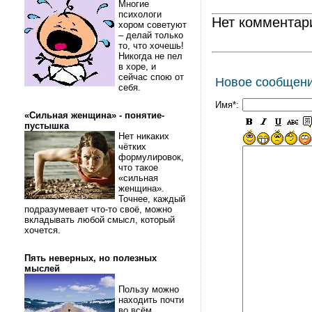
Многие
психологи
Нет комментар
хором советуют
– делай только
то, что хочешь!
Никогда не пел
в хоре, и
сейчас спою от
Новое сообщен
себя.
Имя*:
«Сильная женщина» - понятие-
пустышка
Нет никаких
чётких
формулировок,
что такое
«сильная
женщина».
Точнее, каждый
подразумевает что-то своё, можно
вкладывать любой смысл, который
хочется.
Пять неверных, но полезных
мыслей
Пользу можно
находить почти
во всём.