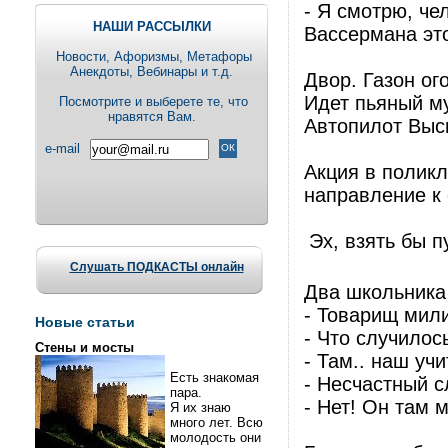
- Я смотрю, че
НАШИ РАССЫЛКИ
Вассермана эт
Новости, Aфоризмы, Метафоры
Анекдоты, Вебинары и т.д.
Двор. Газон ог
Идет пьяный м
Посмотрите и выберете те, что
нравятся Вам.
Автопилот Выс
e-mail
Акция в поликл
направление к 
Эх, взять бы п
Слушать ПОДКАСТЫ онлайн
Два школьника
- Товарищ мили
Новые статьи
- Что случилос
Стены и мосты
- Там.. наш учи
Есть знакомая
- Несчастный с
пара.
- Нет! Он там
Я их знаю
много лет. Всю
молодость они