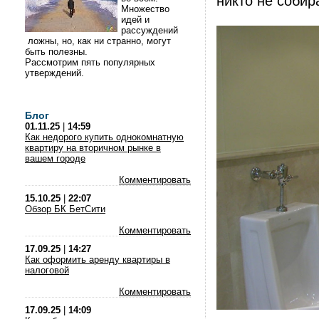
никто не собир
Множество
идей и
рассуждений
ложны, но, как ни странно, могут
быть полезны.
Рассмотрим пять популярных
утверждений.
Блог
01.11.25
|
14:59
Как недорого купить однокомнатную
квартиру на вторичном рынке в
вашем городе
Комментировать
15.10.25
|
22:07
Обзор БК БетСити
Комментировать
17.09.25
|
14:27
Как оформить аренду квартиры в
налоговой
Комментировать
17.09.25
|
14:09