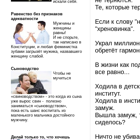
не теряются.
искали себя.
Те, которые те
Равенство без признаков
адекватности
Если к слову "
Мужчины и
"хреновинка".
женщины
равны!
И не спорьте,
так написано в
Украл миллион 
Конституции, и любая феминистка
обретёт гармо
зубами загрызёт мужика, назвавшего
женщину слабой.
В жизни как по
Сыноводство
все равно...
Чтобы не
мучиться
Ходила в детск
институт.
«свиноводством» - это когда из сына
Ходила в инсти
уже вырос свин - полезно
заниматься «сыноводством»,
замуж.
пока есть шанс воспитать из
Вышла замуж, т
маленького мальчика достойного
мужчину.
сиделось?
Ничто не убив
Делай только то, что хочешь