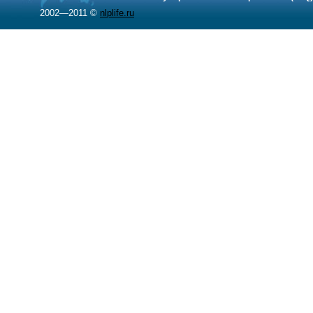
2002—2011 ©
nlplife.ru