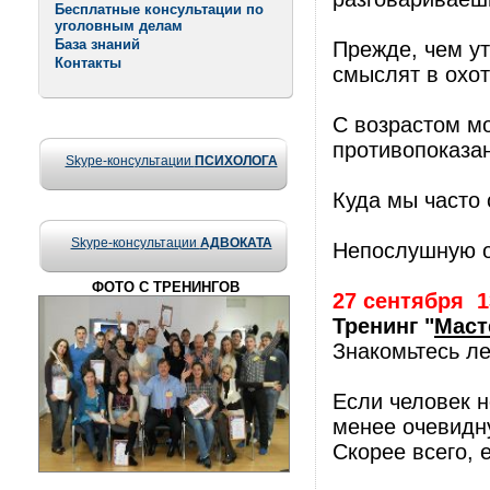
Бесплатные консультации по
уголовным делам
База знаний
Прежде, чем у
Контакты
смыслят в охот
С возрастом м
противопоказа
Skype-консультации
ПСИХОЛОГА
Куда мы часто 
Skype-консультации
АДВОКАТА
Непослушную о
ФОТО С ТРЕНИНГОВ
27 сентября
1
Тренинг "
Маст
Знакомьтесь л
Если человек н
менее очевидну
Скорее всего, 