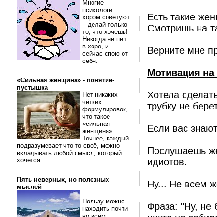
Многие
психологи
Есть такие жен
хором советуют
– делай только
Смотришь на та
то, что хочешь!
Никогда не пел
в хоре, и
Верните мне п
сейчас спою от
себя.
Мотивация на 
«Сильная женщина» - понятие-
пустышка
Хотела сделать
Нет никаких
чётких
трубку не берет.
формулировок,
что такое
«сильная
Если вас знают
женщина».
Точнее, каждый
подразумевает что-то своё, можно
Послушаешь жен
вкладывать любой смысл, который
хочется.
идиотов.
Пять неверных, но полезных
Ну... Не всем 
мыслей
Пользу можно
Фраза: "Ну, не
находить почти
во всём.