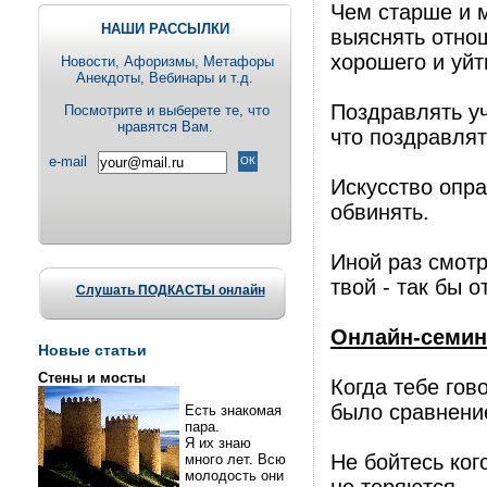
Чем старше и м
НАШИ РАССЫЛКИ
выяснять отнош
хорошего и уйти
Новости, Aфоризмы, Метафоры
Анекдоты, Вебинары и т.д.
Поздравлять уч
Посмотрите и выберете те, что
нравятся Вам.
что поздравля
e-mail
Искусство опра
обвинять.
Иной раз смотр
твой - так бы о
Слушать ПОДКАСТЫ онлайн
Онлайн-семин
Новые статьи
Стены и мосты
Когда тебе гов
было сравнени
Есть знакомая
пара.
Я их знаю
Не бойтесь ког
много лет. Всю
молодость они