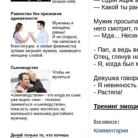
— Один ящик в
искали себя.
— Какой ты ра
Равенство без признаков
адекватности
Мужик просыпае
Мужчины и
него смотрит, 
женщины
равны!
— Мда... Несин
И не спорьте,
так написано в
Конституции, и любая феминистка
- Пап, а ведь 
зубами загрызёт мужика, назвавшего
женщину слабой.
Отец, глянув н
- Я, когда был
Сыноводство
Чтобы не
мучиться
Девушка говор
- Я невинность
- Растяпа!
«свиноводством» - это когда из сына
уже вырос свин - полезно
заниматься «сыноводством»,
Тренинг эмоц
пока есть шанс воспитать из
маленького мальчика достойного
мужчину.
Все новости
|
Комментарии
Делай только то, что хочешь