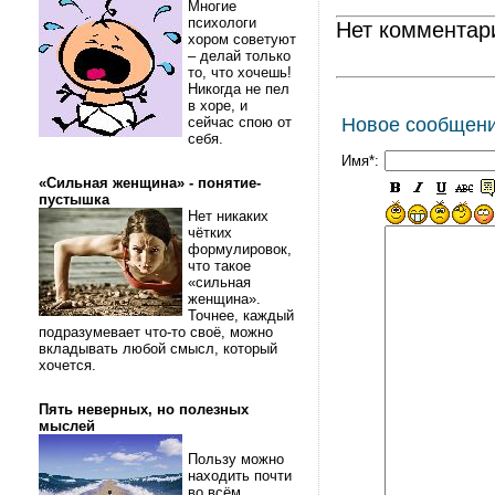
Многие
психологи
Нет комментар
хором советуют
– делай только
то, что хочешь!
Никогда не пел
в хоре, и
сейчас спою от
Новое сообщен
себя.
Имя*:
«Сильная женщина» - понятие-
пустышка
Нет никаких
чётких
формулировок,
что такое
«сильная
женщина».
Точнее, каждый
подразумевает что-то своё, можно
вкладывать любой смысл, который
хочется.
Пять неверных, но полезных
мыслей
Пользу можно
находить почти
во всём.