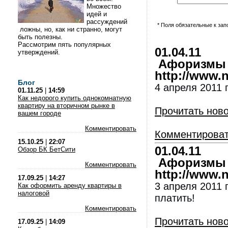
Множество
идей и
рассуждений
* Поля обязательные к за
ложны, но, как ни странно, могут
быть полезны.
Рассмотрим пять популярных
01.04.11
утверждений.
Афоризмы и
http://www.nl
Блог
4 апреля 2011 г
01.11.25
|
14:59
Как недорого купить однокомнатную
квартиру на вторичном рынке в
Прочитать нов
вашем городе
Комментировать
Комментирова
15.10.25
|
22:07
01.04.11
Обзор БК БетСити
Афоризмы и
Комментировать
http://www.nl
17.09.25
|
14:27
3 апреля 2011 
Как оформить аренду квартиры в
налоговой
платить!
Комментировать
Прочитать нов
17.09.25
|
14:09