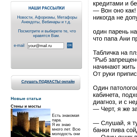
кредитами и бе
НАШИ РАССЫЛКИ
— Вон оно как!
никогда не доп
Новости, Aфоризмы, Метафоры
Анекдоты, Вебинары и т.д.
один парень на
Посмотрите и выберете те, что
нравятся Вам.
что папа Ани п
e-mail
Табличка на пл
"Рыб запрещено
начинают жить
От руки припис
Слушать ПОДКАСТЫ онлайн
Один патолого
кабинета, подх
Новые статьи
диагноз, и с н
Стены и мосты
— Черт, я же з
Есть знакомая
пара.
— Слушай, я ту
Я их знаю
банки пива сой
много лет. Всю
молодость они