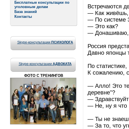
Бесплатные консультации по
Встречаются д
уголовным делам
База знаний
— Как живёшь,
Контакты
— По системе 
— Это как?
— Донашиваю, 
Skype-консультации
ПСИХОЛОГА
Россия предста
Давно японцы т
Skype-консультации
АДВОКАТА
По статистике,
К сожалению, с
ФОТО С ТРЕНИНГОВ
— Алло! Это т
деревне"?
— Здравствуйте
— Не, ну я что
— Ты не знаеш
— За то, что у