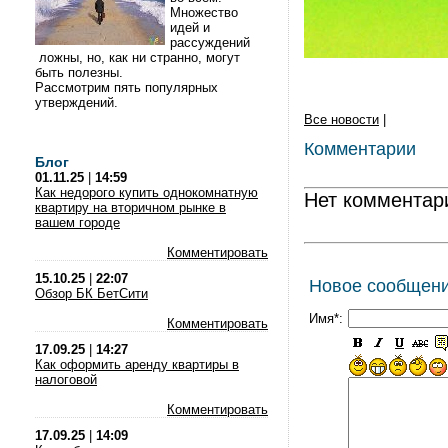
Множество
идей и
рассуждений
ложны, но, как ни странно, могут
быть полезны.
Рассмотрим пять популярных
утверждений.
Все новости
|
Комментарии
Блог
01.11.25
|
14:59
Как недорого купить однокомнатную
Нет комментар
квартиру на вторичном рынке в
вашем городе
Комментировать
15.10.25
|
22:07
Новое сообщен
Обзор БК БетСити
Имя*:
Комментировать
17.09.25
|
14:27
Как оформить аренду квартиры в
налоговой
Комментировать
17.09.25
|
14:09