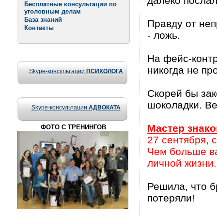
далеко послал
Бесплатные консультации по
уголовным делам
База знаний
Правду от неп
Контакты
- ложь.
На фейс-контр
никогда не пр
Skype-консультации
ПСИХОЛОГА
Скорей бы зак
шоколадки. Вер
Skype-консультации
АДВОКАТА
Мастер знак
ФОТО С ТРЕНИНГОВ
27 сентября, 
Чем больше ва
личной жизни
Решила, что бр
потеряли!