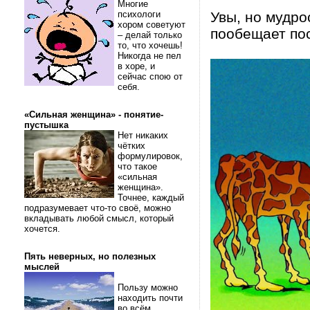
Многие
психологи
Увы, но мудро
хором советуют
пообещает по
– делай только
то, что хочешь!
Никогда не пел
в хоре, и
сейчас спою от
себя.
«Сильная женщина» - понятие-
пустышка
Нет никаких
чётких
формулировок,
что такое
«сильная
женщина».
Точнее, каждый
подразумевает что-то своё, можно
вкладывать любой смысл, который
хочется.
Пять неверных, но полезных
мыслей
Пользу можно
находить почти
во всём.