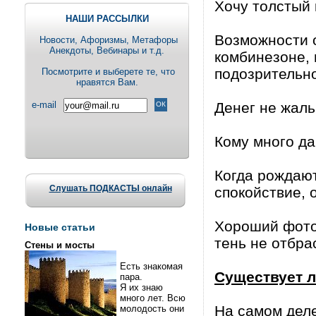
Хочу толстый 
НАШИ РАССЫЛКИ
Возможности о
Новости, Aфоризмы, Метафоры
Анекдоты, Вебинары и т.д.
комбинезоне, 
подозрительно
Посмотрите и выберете те, что
нравятся Вам.
e-mail
Денег не жаль 
Кому много да
Когда рождают
Слушать ПОДКАСТЫ онлайн
спокойствие, 
Хороший фотог
Новые статьи
тень не отбра
Стены и мосты
Есть знакомая
Существует л
пара.
Я их знаю
много лет. Всю
На самом деле
молодость они