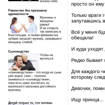
искали себя.
просто он ему
Равенство без признаков
адекватности
Только враги 
Мужчины и
запутавшись в
женщины
равны!
И не спорьте,
Всё у меня бу
так написано в
Конституции, и любая феминистка
обещала!
зубами загрызёт мужика, назвавшего
женщину слабой.
И куда уходят
Сыноводство
Чтобы не
мучиться
Редко бывает 
Для каждого ч
«свиноводством» - это когда из сына
уже вырос свин - полезно
которому след
заниматься «сыноводством»,
пока есть шанс воспитать из
маленького мальчика достойного
Девочки, помн
мужчину.
Ищу принца... 
Делай только то, что хочешь