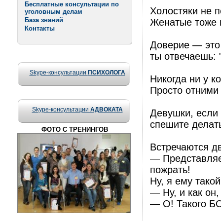
Бесплатные консультации по
Холостяки не п
уголовным делам
База знаний
Женатые тоже 
Контакты
Доверие — это 
ты отвечаешь:
Skype-консультации
ПСИХОЛОГА
Никогда ни у ко
Просто отними 
Skype-консультации
АДВОКАТА
Девушки, если 
спешите делать
ФОТО С ТРЕНИНГОВ
Встречаются дв
— Представляеш
пожрать!
Ну, я ему такой
— Ну, и как он
— О! Такого Б