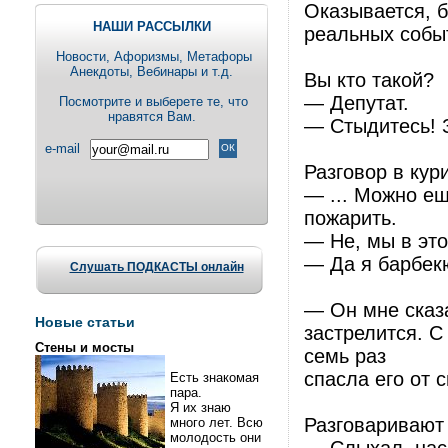
Оказывается, 
НАШИ РАССЫЛКИ
реальных событ
Новости, Aфоризмы, Метафоры
Анекдоты, Вебинары и т.д.
Вы кто такой?
— Депутат.
Посмотрите и выберете те, что
нравятся Вам.
— Стыдитесь! 
e-mail
Разговор в кур
— ... Можно ещ
пожарить.
— Не, мы в это
— Да я барбекю
Слушать ПОДКАСТЫ онлайн
— Он мне сказа
Новые статьи
застрелится. С
Стены и мосты
семь раз
спасла его от 
Есть знакомая
пара.
Я их знаю
Разговаривают
много лет. Всю
молодость они