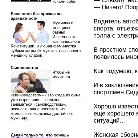
— Слыхал, нас 
искали себя.
— Ничего! Про
Равенство без признаков
адекватности
Водитель авто
Мужчины и
спорта, отъезж
женщины
равны!
толпа с электр
И не спорьте,
так написано в
Конституции, и любая феминистка
В яростном спо
зубами загрызёт мужика, назвавшего
женщину слабой.
появилось мног
Сыноводство
Как подумаю, к
Чтобы не
мучиться
И в заключение
спортсмен Сид
«свиноводством» - это когда из сына
уже вырос свин - полезно
заниматься «сыноводством»,
Хорошо извест
пока есть шанс воспитать из
еще хорошего 
маленького мальчика достойного
мужчину.
ситуаций...
Женская сборн
Делай только то, что хочешь