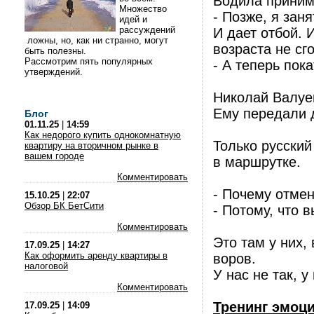
Водила принима
Множество
- Позже, я заня
идей и
рассуждений
И дает отбой. 
ложны, но, как ни странно, могут
возраста не сг
быть полезны.
Рассмотрим пять популярных
- А теперь пок
утверждений.
Николай Валуев
Ему передали д
Блог
01.11.25
|
14:59
Как недорого купить однокомнатную
Только русский
квартиру на вторичном рынке в
вашем городе
в маршрутке.
Комментировать
- Почему отме
15.10.25
|
22:07
Обзор БК БетСити
- Потому, что 
Комментировать
Это там у них,
17.09.25
|
14:27
Как оформить аренду квартиры в
воров.
налоговой
У нас не так, у
Комментировать
Тренинг эмоц
17.09.25
|
14:09