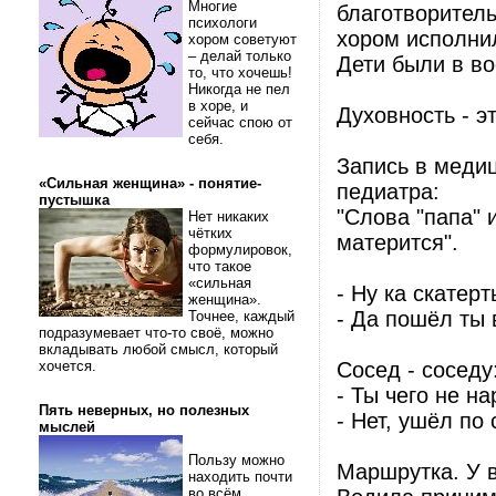
Многие
благотворител
психологи
хором исполнил
хором советуют
– делай только
Дети были в во
то, что хочешь!
Никогда не пел
в хоре, и
Духовность - э
сейчас спою от
себя.
Запись в меди
«Сильная женщина» - понятие-
педиатра:
пустышка
"Слова "папа" 
Нет никаких
чётких
матерится".
формулировок,
что такое
«сильная
- Ну ка скатер
женщина».
- Да пошёл ты в
Точнее, каждый
подразумевает что-то своё, можно
вкладывать любой смысл, который
хочется.
Сосед - соседу
- Ты чего не н
Пять неверных, но полезных
- Нет, ушёл по
мыслей
Пользу можно
Маршрутка. У в
находить почти
во всём.