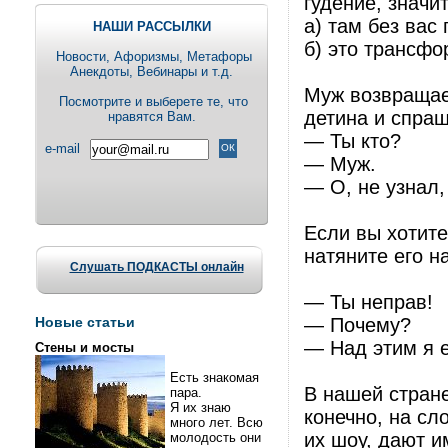
гудение, значит
а) там без вас 
НАШИ РАССЫЛКИ
б) это трансфо
Новости, Aфоризмы, Метафоры
Анекдоты, Вебинары и т.д.
Муж возвращае
Посмотрите и выберете те, что
детина и спраш
нравятся Вам.
— Ты кто?
e-mail
— Муж.
— О, не узнал,
Если вы хотит
натяните его н
Слушать ПОДКАСТЫ онлайн
— Ты неправ!
Новые статьи
— Почему?
— Над этим я е
Стены и мосты
Есть знакомая
В нашей стране
пара.
Я их знаю
конечно, на сл
много лет. Всю
их шоу, дают и
молодость они