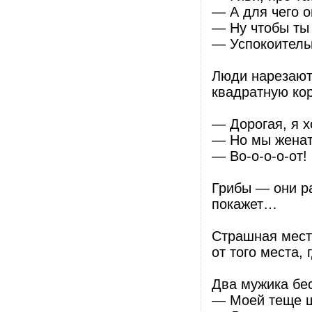
— А для чего 
— Ну чтобы ты 
— Успокоительн
Люди нарезают
квадратную кор
— Дорогая, я х
— Но мы женаты
— Во-о-о-о-от!
Грибы — они ра
покажет…
Страшная мест
от того места, 
Два мужика бе
— Моей теще ше