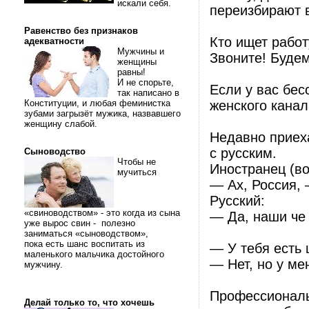
искали себя.
переизбирают в
Равенство без признаков
Кто ищет работ
адекватности
Мужчины и
Звоните! Будем
женщины
равны!
И не спорьте,
Если у вас бес
так написано в
Конституции, и любая феминистка
женского канал
зубами загрызёт мужика, назвавшего
женщину слабой.
Недавно приех
с русским.
Сыноводство
Чтобы не
Иностранец (во
мучиться
— Ах, Россия, 
Русский:
«свиноводством» - это когда из сына
— Да, наши че 
уже вырос свин - полезно
заниматься «сыноводством»,
пока есть шанс воспитать из
— У тебя есть
маленького мальчика достойного
— Нет, но у ме
мужчину.
Профессиональ
Делай только то, что хочешь