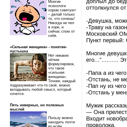
доплыл до бедн
Многие
психологи
оттолкнулся от
хором советуют
– делай только
то, что хочешь!
-Девушка, мож
Никогда не пел
-Траву на газо
в хоре, и
сейчас спою от
Московский ОМ
себя.
Пункт первый: 
«Сильная женщина» - понятие-
пустышка
Многие девушки
Нет никаких
его..."..........
чётких
формулировок,
что такое
-Папа а из чего
«сильная
женщина».
-Отстань, не м
Точнее, каждый
-Пап ну из чего
подразумевает что-то своё, можно
вкладывать любой смысл, который
-Отстань у мен
хочется.
Мужик рассказы
Пять неверных, но полезных
мыслей
— Она прелесть
Входит новобра
Пользу можно
находить почти
проволока.
во всём.