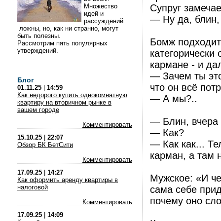
Множество
Супруг замечае
идей и
— Ну да, блин,
рассуждений
ложны, но, как ни странно, могут
быть полезны.
Бомж подходит 
Рассмотрим пять популярных
утверждений.
категорически 
кармане - и да
— Зачем ты эт
Блог
что он всё потр
01.11.25
|
14:59
Как недорого купить однокомнатную
— А мы?..
квартиру на вторичном рынке в
вашем городе
— Блин, вчера
Комментировать
— Как?
15.10.25
|
22:07
— Как как... Т
Обзор БК БетСити
карман, а там 
Комментировать
17.09.25
|
14:27
Мужское: «И че
Как оформить аренду квартиры в
налоговой
сама себе при
почему оно сло
Комментировать
17.09.25
|
14:09