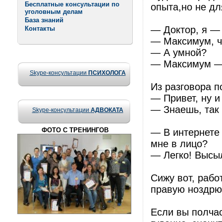
Бесплатные консультации по
опыта,но не дл
уголовным делам
База знаний
— Доктор, я —
Контакты
— Максимум, чт
— А умной?
— Максимум —
Skype-консультации
ПСИХОЛОГА
Из разговора п
— Привет, ну и
— Знаешь, так с
Skype-консультации
АДВОКАТА
ФОТО С ТРЕНИНГОВ
— В интернете 
мне в лицо?
— Легко! Высы
Cижу вот, рабо
правую ноздрю 
Если вы полчас