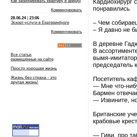
Кардиохирург с
Как забронировать квартиру в аренду
понравились
Комментировать
28.06.24
|
23:06
– Чем собирае
Эскорт-услуги в Екатеринбурге
– Я давно не б
Комментировать
В деревне Гад
В ассортимент
Все статьи,
вымя-имитатор
размещённые на сайте
председатель к
Просто хорошая жизнь
Жизнь без страха - это
Посетитель ка
другая жизнь!
— Мне что-ниб
Баpмен отвечае
— Извините, но
Британские уч
крабовые крест
— Гиви, про та