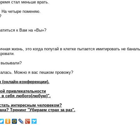
время стал меньше врать.
. На четыре поменяю.
?
атиться к Вам на «Вы»?
чная жизнь, это когда попугай в клетке пытается имитировать не баналь
кровати.
и вызывали?
алась. Можно я вас пешком провожу?
 (онлайн-конференции).
ой привлекательности
 в себя любого(любую)".
стать интересным человеком?
аха? Тренинг "Убираем страх за раз".