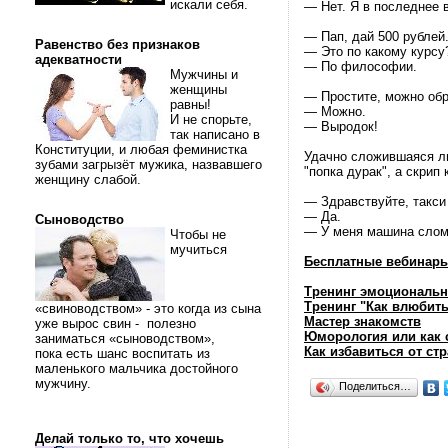
искали себя.
— Нет. Я в последнее 
— Пап, дай 500 рублей
Равенство без признаков
— Это по какому курсу
адекватности
— По философии.
Мужчины и
женщины
— Простите, можно обр
равны!
— Можно.
И не спорьте,
— Выродок!
так написано в
Конституции, и любая феминистка
Удачно сложившаяся ли
зубами загрызёт мужика, назвавшего
"попка дурак", а скрип 
женщину слабой.
— Здравствуйте, такс
— Да.
Сыноводство
— У меня машина слом
Чтобы не
мучиться
Бесплатные вебинары
Тренинг эмоциональн
Тренинг "Как влюбить
«свиноводством» - это когда из сына
Мастер знакомств
уже вырос свин - полезно
Юморология или как 
заниматься «сыноводством»,
Как избавиться от стр
пока есть шанс воспитать из
маленького мальчика достойного
мужчину.
Поделиться…
Делай только то, что хочешь