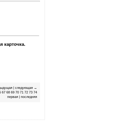
я карточка.
дыдущая
|
следующая
→
6
67
68
69
70
71
72
73
74
первая
|
последняя