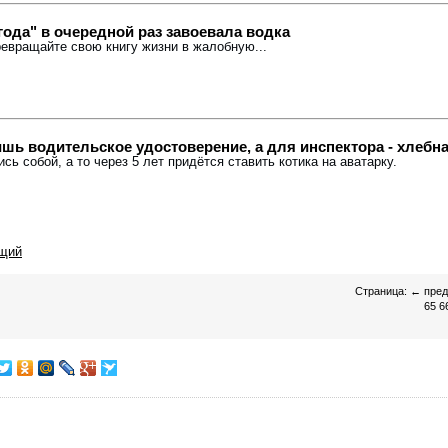
года" в очередной раз завоевала водка
ревращайте свою книгу жизни в жалобную...
ишь водительское удостоверение, а для инспектора - хлебна
ись собой, а то через 5 лет придётся ставить котика на аватарку.
щий
Страница:
←
пре
65
6