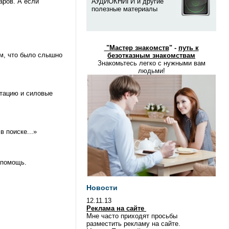
аров. А если
АУДИОКНИГИ и другие
полезные материалы
"
Мастер знакомств
" -
путь к
ом, что было слышно
безотказным знакомствам
Знакомьтесь легко с нужными вам
людьми!
ртацию и силовые
в поиске...»
 помощь.
Новости
12.11.13
Реклама на сайте
Мне часто приходят просьбы
разместить рекламу на сайте.