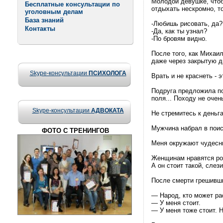
Молодой девушке, чтоб
Бесплатные консультации по
отдыхать нескромно, т
уголовным делам
База знаний
-Любишь рисовать, да?
Контакты
-Да, как ты узнал?
-По бровям видно.
После того, как Михаи
даже через закрытую д
Skype-консультации
ПСИХОЛОГА
Врать и не краснеть -
Подруга предложила по
поля... Походу не очен
Skype-консультации
АДВОКАТА
Не стремитесь к деньга
Мужчина набрал в поиск
ФОТО С ТРЕНИНГОВ
Меня окружают чудесн
Женщинам нравятся ром
А он стоит такой, слези
После смерти грешивши
— Народ, кто может ра
— У меня стоит.
— У меня тоже стоит. Н