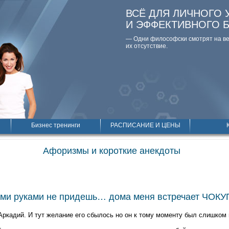
ВСЁ ДЛЯ ЛИЧНОГО 
И ЭФФЕКТИВНОГО 
— Одни философски смотpят на вещ
их отсутствие.
Бизнес тренинги
РАСПИСАНИЕ И ЦЕНЫ
Афоризмы и короткие анекдоты
ыми руками не придешь… дома меня встречает ЧО
 Аркадий. И тут желание его сбылось но он к тому моменту был слишком 