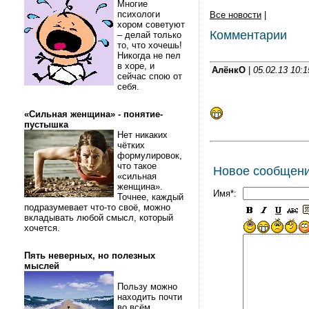
Многие
психологи
Все новости
|
хором советуют
Комментарии
– делай только
то, что хочешь!
Никогда не пел
в хоре, и
АлёнкО
|
05.02.13 10:1
сейчас спою от
себя.
«Сильная женщина» - понятие-
пустышка
Нет никаких
чётких
формулировок,
что такое
Новое сообщен
«сильная
женщина».
Имя*:
Точнее, каждый
подразумевает что-то своё, можно
вкладывать любой смысл, который
хочется.
Пять неверных, но полезных
мыслей
Пользу можно
находить почти
во всём.