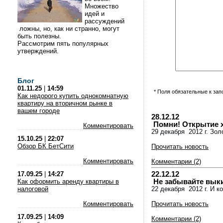
Множество
идей и
рассуждений
ложны, но, как ни странно, могут
быть полезны.
Рассмотрим пять популярных
утверждений.
Блог
01.11.25
|
14:59
* Поля обязательные к за
Как недорого купить однокомнатную
квартиру на вторичном рынке в
вашем городе
28.12.12
Помни! Открытие х
Комментировать
29 декабря 2012 г. Зо
15.10.25
|
22:07
Обзор БК БетСити
Прочитать новость
Комментировать
Комментарии (2)
22.12.12
17.09.25
|
14:27
Не забывайте выкид
Как оформить аренду квартиры в
налоговой
22 декабря 2012 г. И к
Комментировать
Прочитать новость
17.09.25
|
14:09
Комментарии (2)