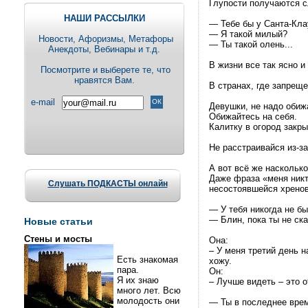
Глупости получаются с
НАШИ РАССЫЛКИ
— Тебе бы у Санта-Кла
— Я такой милый?
Новости, Aфоризмы, Метафоры
— Ты такой олень...
Анекдоты, Вебинары и т.д.
В жизни все так ясно и
Посмотрите и выберете те, что
нравятся Вам.
В странах, где запрещ
e-mail
Девушки, не надо обиж
Обижайтесь на себя.
Калитку в огород закр
Не расстраивайся из-за
А вот всё же наскольк
Даже фраза «меня никт
Слушать ПОДКАСТЫ онлайн
несостоявшейся хреново
— У тебя никогда не б
— Блин, пока ты не ска
Новые статьи
Стены и мосты
Она:
– У меня третий день н
Есть знакомая
хожу.
пара.
Он:
Я их знаю
– Лучше видеть – это 
много лет. Всю
молодость они
— Ты в последнее врем