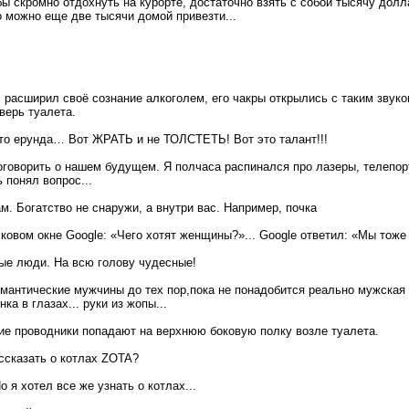
ы скромно отдохнуть на курорте, достаточно взять с собой тысячу долл
о можно еще две тысячи домой привезти...
л расширил своё сознание алкоголем, его чакры открылись с таким звук
верь туалета.
 это ерунда… Вот ЖРАТЬ и не ТОЛСТЕТЬ! Вот это талант!!!
говорить о нашем будущем. Я полчаса распинался про лазеры, телепо
ь понял вопрос...
м. Богатство не снаружи, а внутри вас. Например, почка
овом окне Google: «Чего хотят женщины?»... Google ответил: «Мы тоже 
ые люди. На всю голову чудесные!
антические мужчины до тех пор,пока не понадобится реально мужская
нка в глазах... руки из жопы...
е проводники попадают на верхнюю боковую полку возле туалета.
ссказать о котлах ZOTA?
о я хотел все же узнать о котлах...