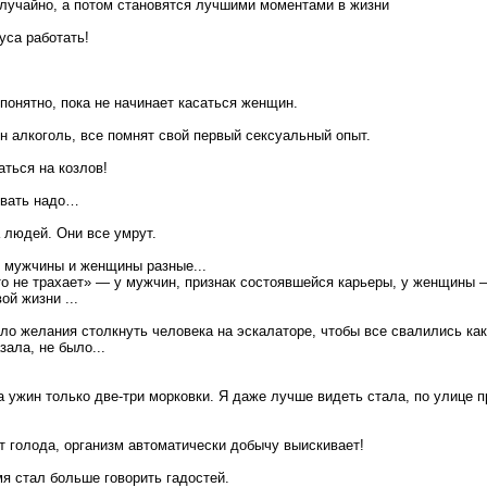
лучайно, а потом становятся лучшими моментами в жизни
уса работать!
 понятно, пока не начинает касаться женщин.
ен алкоголь, все помнят свой первый сексуальный опыт.
аться на козлов!
ывать надо…
 людей. Они все умрут.
о мужчины и женщины разные...
о не трахает» — у мужчин, признак состоявшейся карьеры, у женщины –
й жизни ...
ыло желания столкнуть человека на эскалаторе, чтобы все свалились ка
зала, не было...
а ужин только две-три морковки. Я даже лучше видеть стала, по улице п
от голода, организм автоматически добычу выискивает!
я стал больше говорить гадостей.