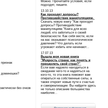
Можно. Прочитайте условия, если
подходят, пишите.
13.10.13
Как проходят допросы?
Противодействие манипуляциям.
Скачать новую книгу "Как проходят
допросы? Противодействие
манипуляциям."Книга для всех
людей, кто заботиться о своей
безопасности. Как себя вести, если
на вас оказывают психологическое
давление? Что делать если
угрожают избить или начинают...
17.07.13
Вышла моя новая книга
"Мудрость страха: как понять и
 признак
преодолеть свой страх?"
Если вам надоело находиться в
ожидании чего-то и надеяться на
к доминошки?
кого-то, то эта книга поможет вам
опираться на собственные силы, а
также откроет новые пути к счастью
и самореализации. Вы найдете здесь
рактически без очков
не только описание большинства
наиболее...