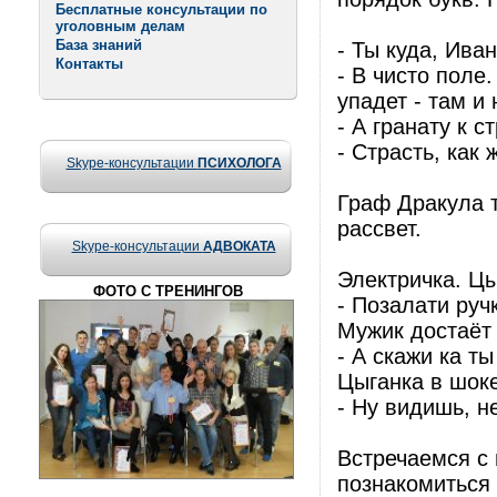
Бесплатные консультации по
уголовным делам
База знаний
- Ты куда, Ива
Контакты
- В чисто поле
упадет - там и 
- А гранату к 
- Страсть, как
Skype-консультации
ПСИХОЛОГА
Граф Дракула т
рассвет.
Skype-консультации
АДВОКАТА
Электричка. Цы
ФОТО С ТРЕНИНГОВ
- Позалати ручк
Мужик достаёт 
- А скажи ка т
Цыганка в шоке
- Ну видишь, н
Встречаемся с 
познакомиться