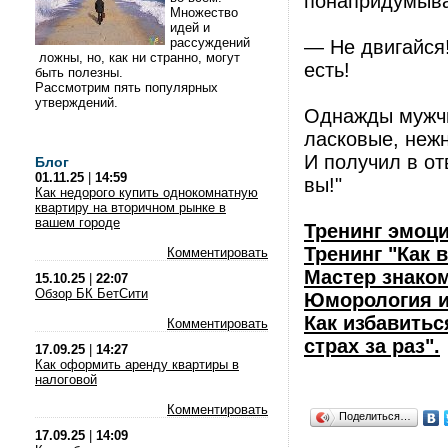
понапридумывал
Множество
идей и
рассуждений
— Не двигайся
ложны, но, как ни странно, могут
есть!
быть полезны.
Рассмотрим пять популярных
утверждений.
Однажды мужчи
ласковые, нежн
И получил в от
Блог
01.11.25
|
14:59
вы!"
Как недорого купить однокомнатную
квартиру на вторичном рынке в
вашем городе
Тренинг эмоц
Тренинг "Как 
Комментировать
Мастер знако
15.10.25
|
22:07
Обзор БК БетСити
Юморология и
Как избавитьс
Комментировать
страх за раз".
17.09.25
|
14:27
Как оформить аренду квартиры в
налоговой
Комментировать
Поделиться…
17.09.25
|
14:09