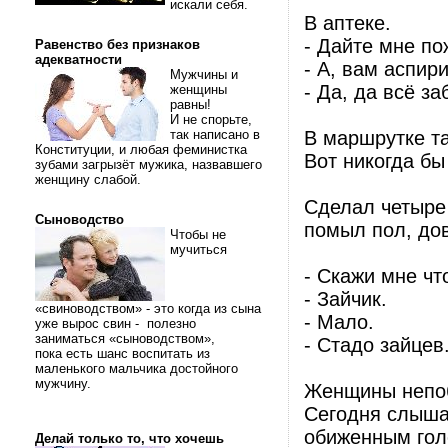
искали себя.
В аптеке.
- Дайте мне п
Равенство без признаков
адекватности
- А, вам аспири
Мужчины и
- Да, да всё з
женщины
равны!
И не спорьте,
так написано в
В маршрутке та
Конституции, и любая феминистка
Вот никогда бы
зубами загрызёт мужика, назвавшего
женщину слабой.
Сделал четыре
Сыноводство
помыл пол, дов
Чтобы не
мучиться
- Скажи мне чт
- Зайчик.
«свиноводством» - это когда из сына
- Мало.
уже вырос свин - полезно
заниматься «сыноводством»,
- Стадо зайцев
пока есть шанс воспитать из
маленького мальчика достойного
мужчину.
Женщины непо
Сегодня слышал
обиженным голо
Делай только то, что хочешь