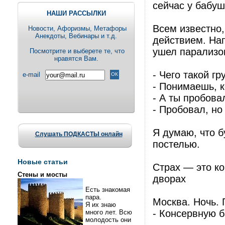
сейчас у бабу
НАШИ РАССЫЛКИ
Всем известно
Новости, Aфоризмы, Метафоры
Анекдоты, Вебинары и т.д.
действием. Нап
ушел парализо
Посмотрите и выберете те, что
нравятся Вам.
- Чего такой г
e-mail
- Понимаешь, к
- А ты пробова
- Пробовал, но
Я думаю, что 
Слушать ПОДКАСТЫ онлайн
постелью.
Новые статьи
Страх — это ко
Стены и мосты
дворах
Есть знакомая
пара.
Москва. Ночь. 
Я их знаю
- Консервную б
много лет. Всю
молодость они