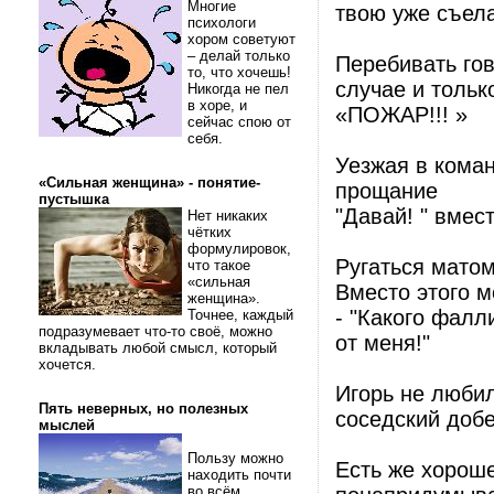
Многие
твою уже съела
психологи
хором советуют
– делай только
Перебивать го
то, что хочешь!
случае и тольк
Никогда не пел
в хоре, и
«ПОЖАР!!! »
сейчас спою от
себя.
Уезжая в коман
«Сильная женщина» - понятие-
прощание
пустышка
"Давай! " вмес
Нет никаких
чётких
формулировок,
Ругаться матом
что такое
«сильная
Вместо этого м
женщина».
- "Какого фалл
Точнее, каждый
подразумевает что-то своё, можно
от меня!"
вкладывать любой смысл, который
хочется.
Игорь не любил
Пять неверных, но полезных
соседский доб
мыслей
Пользу можно
Есть же хороше
находить почти
во всём.