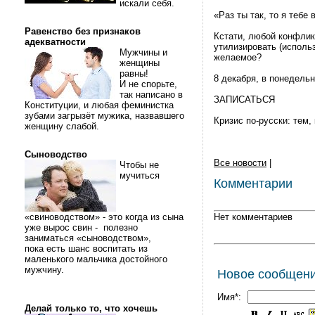
искали себя.
«Раз ты так, то я тебе в
Равенство без признаков
Кстати, любой конфлик
адекватности
утилизировать (использ
Мужчины и
желаемое?
женщины
равны!
8 декабря, в понедельн
И не спорьте,
так написано в
ЗАПИСАТЬСЯ
Конституции, и любая феминистка
зубами загрызёт мужика, назвавшего
Кризис по-русски: тем,
женщину слабой.
Сыноводство
Все новости
|
Чтобы не
мучиться
Комментарии
«свиноводством» - это когда из сына
Нет комментариев
уже вырос свин - полезно
заниматься «сыноводством»,
пока есть шанс воспитать из
маленького мальчика достойного
мужчину.
Новое сообщен
Имя*:
Делай только то, что хочешь