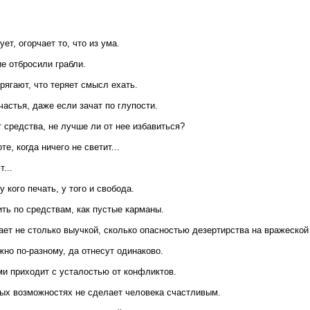
ует, огорчает то, что из ума.
е отбросили грабли.
рягают, что теряет смысл ехать.
астья, даже если зачат по глупости.
 средства, не лучше ли от нее избавиться?
те, когда ничего не светит...
...
у кого печать, у того и свобода.
ить по средствам, как пустые карманы.
ает не столько выучкой, сколько опасностью дезертирства на вражеской
жно по-разному, да отнесут одинаково.
и приходит с усталостью от конфликтов.
ых возможностях не сделает человека счастливым.