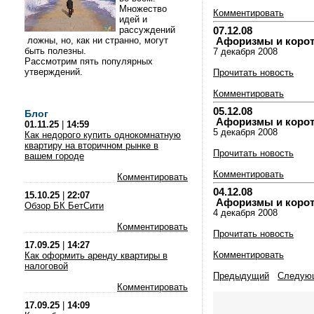
Множество
Комментировать
идей и
рассуждений
07.12.08
ложны, но, как ни странно, могут
Афоризмы и коротки
быть полезны.
7 декабря 2008
Рассмотрим пять популярных
утверждений.
Прочитать новость
Комментировать
05.12.08
Блог
Афоризмы и коротки
01.11.25
|
14:59
5 декабря 2008
Как недорого купить однокомнатную
квартиру на вторичном рынке в
Прочитать новость
вашем городе
Комментировать
Комментировать
04.12.08
15.10.25
|
22:07
Афоризмы и коротки
Обзор БК БетСити
4 декабря 2008
Комментировать
Прочитать новость
17.09.25
|
14:27
Комментировать
Как оформить аренду квартиры в
налоговой
Предыдущий
Следую
Комментировать
17.09.25
|
14:09