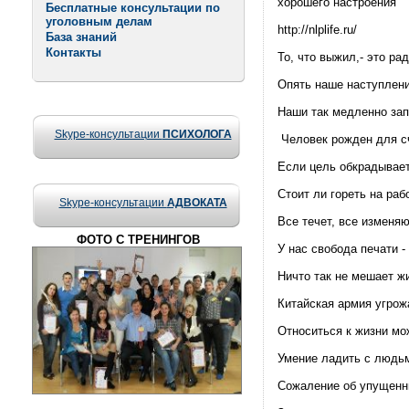
хорошего настроения
Бесплатные консультации по
уголовным делам
http://nlplife.ru/
База знаний
Контакты
То, что выжил,- это рад
Опять наше наступлени
Наши так медленно зап
Skype-консультации
ПСИХОЛОГА
Человек рожден для сч
Если цель обкрадывает
Стоит ли гореть на рабо
Skype-консультации
АДВОКАТА
Все течет, все изменяют
ФОТО С ТРЕНИНГОВ
У нас свобода печати - 
Ничто так не мешает ж
Китайская армия угрож
Относиться к жизни мо
Умение ладить с людьм
Сожаление об упущенн