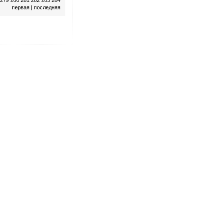
279
280
281
282
283
284
первая
|
последняя