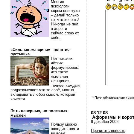
Многие
психологи
хором советуют
– делай только
то, что хочешь!
Никогда не пел
в хоре, и
сейчас спою от
себя.
«Сильная женщина» - понятие-
пустышка
Нет никаких
чётких
формулировок,
что такое
«сильная
женщина».
Точнее, каждый
подразумевает что-то своё, можно
вкладывать любой смысл, который
* Поля обязательные к за
хочется.
Пять неверных, но полезных
08.12.08
мыслей
Афоризмы и коротки
8 декабря 2008
Пользу можно
находить почти
Прочитать новость
во всём.