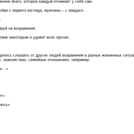
енное благо, которое каждый отнимает у себя сам.
бви с первого взгляда, мужчины – с каждого…
й
ируй на возражения.
твие некоторым и удивит всех прочих.
дилось слышать от других людей возражения в разных жизненных ситуа
х, знакомствах, семейных отношениях, например:
о...»
ет»
люсь»