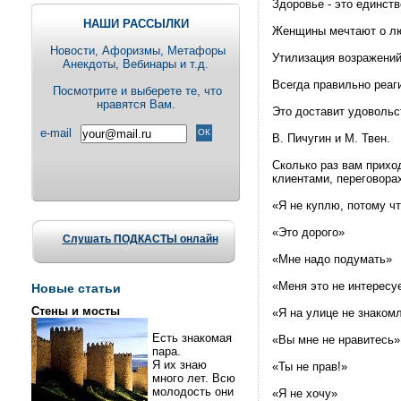
Здоровье - это единств
НАШИ РАССЫЛКИ
Женщины мечтают о лю
Новости, Aфоризмы, Метафоры
Утилизация возражени
Анекдоты, Вебинары и т.д.
Всегда правильно реаг
Посмотрите и выберете те, что
нравятся Вам.
Это доставит удовольс
e-mail
В. Пичугин и М. Твен.
Сколько раз вам прихо
клиентами, переговора
«Я не куплю, потому чт
«Это дорого»
Слушать ПОДКАСТЫ онлайн
«Мне надо подумать»
«Меня это не интересу
Новые статьи
Стены и мосты
«Я на улице не знаком
Есть знакомая
«Вы мне не нравитесь»
пара.
Я их знаю
«Ты не прав!»
много лет. Всю
молодость они
«Я не хочу»