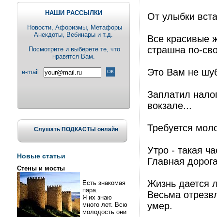
НАШИ РАССЫЛКИ
От улыбки вста
Новости, Aфоризмы, Метафоры
Анекдоты, Вебинары и т.д.
Все красивые ж
страшна по-сво
Посмотрите и выберете те, что
нравятся Вам.
Это Вам не шуб
e-mail
Заплатил налог
вокзале...
Требуется мол
Слушать ПОДКАСТЫ онлайн
Утро - такая ч
Новые статьи
Главная дорога
Стены и мосты
Жизнь дается л
Есть знакомая
пара.
Весьма отрезвл
Я их знаю
умер.
много лет. Всю
молодость они