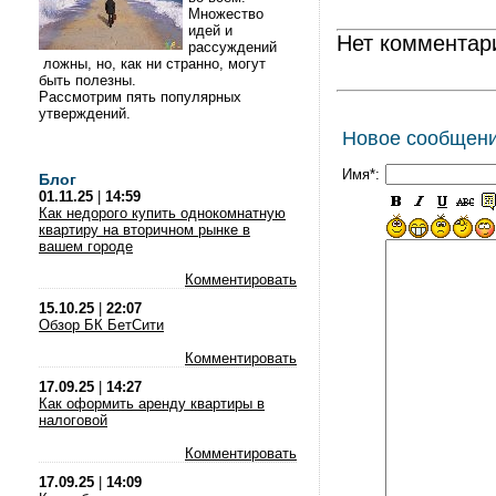
Множество
идей и
Нет комментар
рассуждений
ложны, но, как ни странно, могут
быть полезны.
Рассмотрим пять популярных
утверждений.
Новое сообщен
Имя*:
Блог
01.11.25
|
14:59
Как недорого купить однокомнатную
квартиру на вторичном рынке в
вашем городе
Комментировать
15.10.25
|
22:07
Обзор БК БетСити
Комментировать
17.09.25
|
14:27
Как оформить аренду квартиры в
налоговой
Комментировать
17.09.25
|
14:09