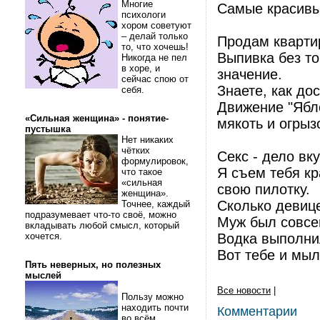
Многие
Самые красивые
психологи
хором советуют
– делай только
Продам квартир
то, что хочешь!
Выпивка без то
Никогда не пел
в хоре, и
значение.
сейчас спою от
Знаете, как до
себя.
Движение "Ябло
«Сильная женщина» - понятие-
мякоть и огрыз
пустышка
Нет никаких
чётких
Секс - дело вку
формулировок,
Я съем тебя кр
что такое
«сильная
свою пилотку.
женщина».
Сколько девице
Точнее, каждый
подразумевает что-то своё, можно
Муж был совсе
вкладывать любой смысл, который
хочется.
Водка выполни
Вот тебе и мыл
Пять неверных, но полезных
мыслей
Все новости
|
Пользу можно
находить почти
Комментарии
во всём.