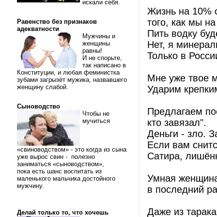
искали себя.
Жизнь на 10% с
того, как мы на
Равенство без признаков
адекватности
Пить водку бу
Мужчины и
Нет, я минерал
женщины
равны!
Только в Росси
И не спорьте,
так написано в
Конституции, и любая феминистка
Мне уже твое м
зубами загрызёт мужика, назвавшего
женщину слабой.
Ударим крепким
Сыноводство
Предлагаем посо
Чтобы не
мучиться
кто завязал".
Деньги - зло. З
Если вам снитс
«свиноводством» - это когда из сына
Сатира, лишённ
уже вырос свин - полезно
заниматься «сыноводством»,
пока есть шанс воспитать из
Умная женщина 
маленького мальчика достойного
мужчину.
в последний р
Даже из тарака
Делай только то, что хочешь