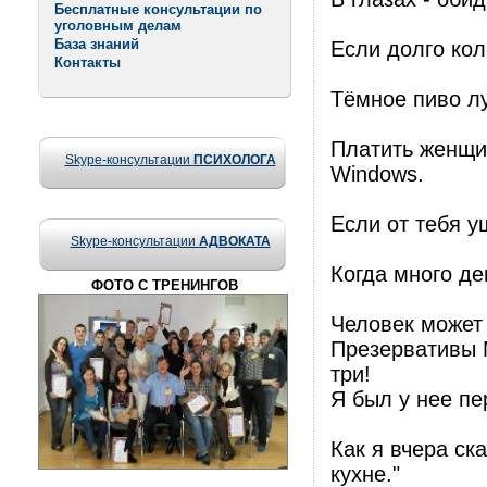
Бесплатные консультации по
уголовным делам
База знаний
Если долго кол
Контакты
Тёмное пиво л
Платить женщин
Skype-консультации
ПСИХОЛОГА
Windows.
Если от тебя у
Skype-консультации
АДВОКАТА
Когда много ден
ФОТО С ТРЕНИНГОВ
Человек может 
Презервативы 
три!
Я был у нее пе
Как я вчера ск
кухне."