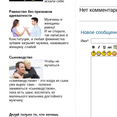
искали себя.
Нет комментар
Равенство без признаков
адекватности
Мужчины и
женщины
равны!
И не спорьте,
Новое сообщен
так написано в
Конституции, и любая феминистка
Имя*:
зубами загрызёт мужика, назвавшего
женщину слабой.
Сыноводство
Чтобы не
мучиться
«свиноводством» - это когда из сына
уже вырос свин - полезно
заниматься «сыноводством»,
пока есть шанс воспитать из
маленького мальчика достойного
мужчину.
Делай только то, что хочешь