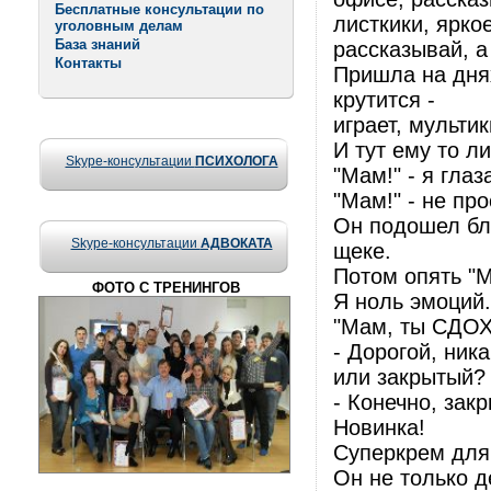
Бесплатные консультации по
листкики, ярко
уголовным делам
База знаний
рассказывай, а
Контакты
Пришла на днях
крутится -
играет, мульти
И тут ему то л
Skype-консультации
ПСИХОЛОГА
"Мам!" - я глаз
"Мам!" - не пр
Он подошел бли
Skype-консультации
АДВОКАТА
щеке.
Потом опять "М
ФОТО С ТРЕНИНГОВ
Я ноль эмоций.
"Мам, ты СДО
- Дорогой, ник
или закрытый?
- Конечно, зак
Новинка!
Суперкрем для
Он не только д