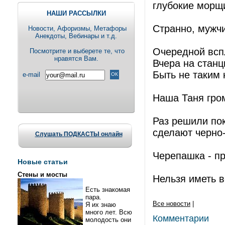
глубокие морщи
НАШИ РАССЫЛКИ
Странно, мужчи
Новости, Aфоризмы, Метафоры
Анекдоты, Вебинары и т.д.
Очередной всп
Посмотрите и выберете те, что
нравятся Вам.
Вчера на станц
Быть не таким 
e-mail
Наша Таня гром
Раз решили пок
сделают черно
Слушать ПОДКАСТЫ онлайн
Черепашка - п
Новые статьи
Стены и мосты
Нельзя иметь в
Есть знакомая
пара.
Все новости
|
Я их знаю
много лет. Всю
Комментарии
молодость они