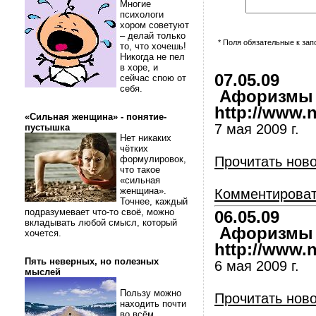
Многие
психологи
хором советуют
– делай только
* Поля обязательные к за
то, что хочешь!
Никогда не пел
в хоре, и
07.05.09
сейчас спою от
себя.
Афоризмы и
http://www.nl
«Сильная женщина» - понятие-
7 мая 2009 г.
пустышка
Нет никаких
чётких
формулировок,
Прочитать нов
что такое
«сильная
женщина».
Комментирова
Точнее, каждый
подразумевает что-то своё, можно
06.05.09
вкладывать любой смысл, который
Афоризмы и
хочется.
http://www.nl
Пять неверных, но полезных
6 мая 2009 г.
мыслей
Пользу можно
Прочитать нов
находить почти
во всём.