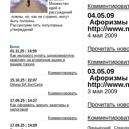
Множество
Комментирова
идей и
рассуждений
04.05.09
ложны, но, как ни странно, могут
Афоризмы и
быть полезны.
Рассмотрим пять популярных
http://www.nl
утверждений.
4 мая 2009
Блог
Прочитать нов
01.11.25
|
14:59
Как недорого купить однокомнатную
квартиру на вторичном рынке в
Комментирова
вашем городе
03.05.09
Комментировать
Афоризмы и
15.10.25
|
22:07
http://www.nl
Обзор БК БетСити
3 мая 2009
Комментировать
17.09.25
|
14:27
Прочитать нов
Как оформить аренду квартиры в
налоговой
Комментирова
Комментировать
17.09.25
|
14:09
Предыдущий
Следую