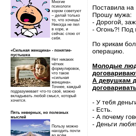
Многие
психологи
Поставила на 
хором советуют
Прошу мужа:
– делай только
то, что хочешь!
- Дорогой, заж
Никогда не пел
- Огонь?! Под 
в хоре, и
сейчас спою от
себя.
По крикам бол
операцию.
«Сильная женщина» - понятие-
пустышка
Нет никаких
чётких
Молодые люди
формулировок,
договариваю
что такое
«сильная
А девушкам д
женщина».
договаривать
Точнее, каждый
подразумевает что-то своё, можно
вкладывать любой смысл, который
хочется.
- У тебя деньг
- Есть.
Пять неверных, но полезных
- А почему г
мыслей
- Деньги любя
Пользу можно
находить почти
во всём.