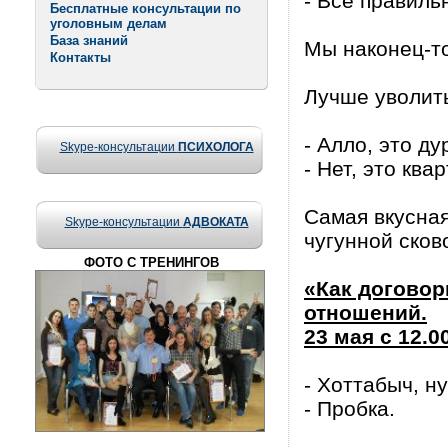
- Все правильн
Бесплатные консультации по
уголовным делам
База знаний
Мы наконец-т
Контакты
Лучше уволить
- Алло, это д
Skype-консультации
ПСИХОЛОГА
- Нет, это ква
Самая вкусная
Skype-консультации
АДВОКАТА
чугунной сков
ФОТО С ТРЕНИНГОВ
«Как договор
отношений.
23 мая с 12.0
- Хоттабыч, н
- Пробка.