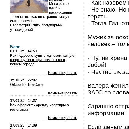
- Как назовем
Множество
идей и
- Не знаю. Но 
рассуждений
терять.
ложны, но, как ни странно, могут
быть полезны.
- Тогда Гильот
Рассмотрим пять популярных
утверждений.
Мужик за оско
человек – тол
Блог
01.11.25
|
14:59
Как недорого купить однокомнатную
- Ну, ни хрен
квартиру на вторичном рынке в
собой!
вашем городе
- Честно сказа
Комментировать
15.10.25
|
22:07
Валера женилс
Обзор БК БетСити
ЗАГС со слова
Комментировать
17.09.25
|
14:27
Как оформить аренду квартиры в
Страшно отпра
налоговой
информации!
Комментировать
17.09.25
|
14:09
Если деньги д