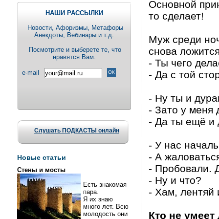
Основной прин
НАШИ РАССЫЛКИ
то сделает!
Новости, Aфоризмы, Метафоры
Анекдоты, Вебинары и т.д.
Муж среди но
снова ложится
Посмотрите и выберете те, что
нравятся Вам.
- Ты чего дел
e-mail
- Да с той ст
- Ну ты и дура
- Зато у меня
- Да ты ещё и
Слушать ПОДКАСТЫ онлайн
- У нас началь
- А жаловатьс
Новые статьи
- Пробовали. 
Стены и мосты
- Ну и что?
Есть знакомая
- Хам, лентяй 
пара.
Я их знаю
много лет. Всю
Кто не умеет
молодость они