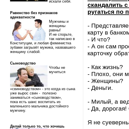
искали себя.
скандалить с
ругаться по п
Равенство без признаков
адекватности
Мужчины и
- Представляе
женщины
равны!
карту в банком
И не спорьте,
- И что?
так написано в
Конституции, и любая феминистка
- А он сам пр
зубами загрызёт мужика, назвавшего
женщину слабой.
карточку обра
Сыноводство
- Как жизнь?
Чтобы не
мучиться
- Плохо, они 
- Женщины?
- Деньги.
«свиноводством» - это когда из сына
уже вырос свин - полезно
заниматься «сыноводством»,
- Милый, а ве
пока есть шанс воспитать из
маленького мальчика достойного
- Да, дорогая
мужчину.
Я не суеверны
Делай только то, что хочешь