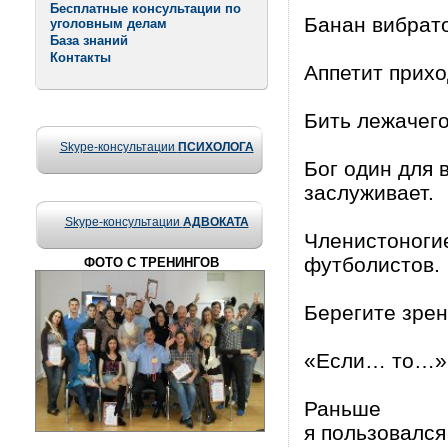
Бесплатные консультации по
Банан вибрато
уголовным делам
База знаний
Контакты
Аппетит прихо
Бить лежачего
Skype-консультации
ПСИХОЛОГА
Бог один для в
заслуживает.
Skype-консультации
АДВОКАТА
Членистоногие
футболистов.
ФОТО С ТРЕНИНГОВ
Берегите зрен
«Если… то…» –
Раньше
я пользовался