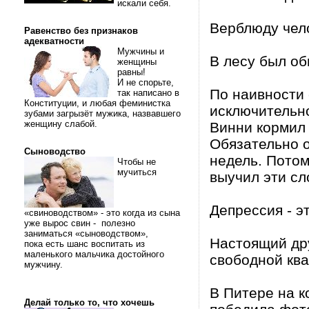
искали себя.
Верблюду чело
Равенство без признаков
адекватности
Мужчины и
В лесy был об
женщины
равны!
И не спорьте,
По наивности 
так написано в
Конституции, и любая феминистка
исключительно
зубами загрызёт мужика, назвавшего
женщину слабой.
Винни кормил 
Обязательно о
Сыноводство
недель. Потом
Чтобы не
мучиться
выучил эти сл
Депрессия - э
«свиноводством» - это когда из сына
уже вырос свин - полезно
заниматься «сыноводством»,
Настоящий др
пока есть шанс воспитать из
маленького мальчика достойного
свободной ква
мужчину.
В Питере на к
Делай только то, что хочешь