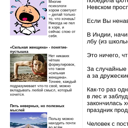
победила фот
Многие
психологи
Невском просп
хором советуют
– делай только
то, что хочешь!
Если Вы ненав
Никогда не пел
в хоре, и
сейчас спою от
В Индии, начи
себя.
лбу (из школь
«Сильная женщина» - понятие-
пустышка
Это ничего, чт
Нет никаких
чётких
формулировок,
За случайные 
что такое
«сильная
а за дружески
женщина».
Точнее, каждый
подразумевает что-то своё, можно
Как-то раз од
вкладывать любой смысл, который
хочется.
в лес и заблу
закончилась х
Пять неверных, но полезных
праздник про
мыслей
Пользу можно
Человек с пос
находить почти
во всём.