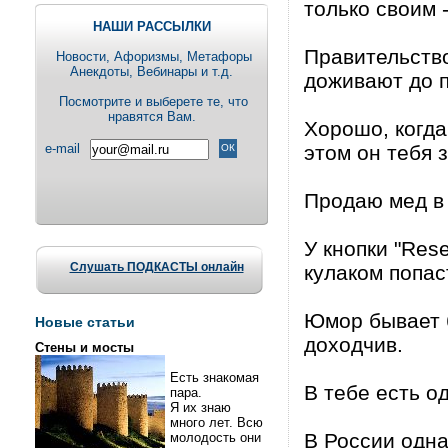
только своим 
НАШИ РАССЫЛКИ
Правительство
Новости, Aфоризмы, Метафоры
Анекдоты, Вебинары и т.д.
доживают до 
Посмотрите и выберете те, что
нравятся Вам.
Хорошо, когда
e-mail
этом он тебя з
Пpодаю мед в 
У кнопки "Res
Слушать ПОДКАСТЫ онлайн
кулаком попас
Юмор бывает 
Новые статьи
доходчив.
Стены и мосты
Есть знакомая
В тебе есть о
пара.
Я их знаю
много лет. Всю
В России одна
молодость они