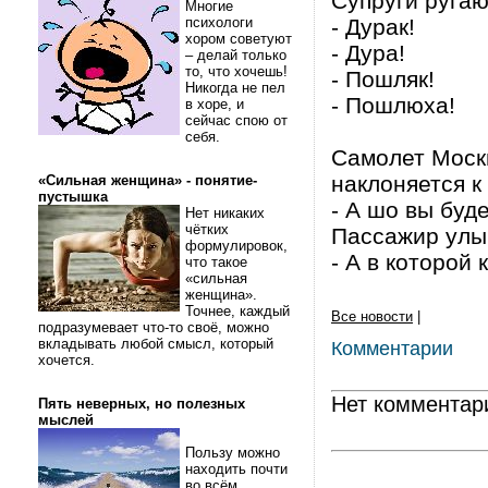
Супруги ругаю
Многие
психологи
- Дурак!
хором советуют
- Дура!
– делай только
то, что хочешь!
- Пошляк!
Никогда не пел
- Пошлюха!
в хоре, и
сейчас спою от
себя.
Самолет Москв
наклоняется к
«Сильная женщина» - понятие-
пустышка
- А шо вы буде
Нет никаких
чётких
Пассажир улыб
формулировок,
- А в которой 
что такое
«сильная
женщина».
Точнее, каждый
Все новости
|
подразумевает что-то своё, можно
вкладывать любой смысл, который
Комментарии
хочется.
Нет комментар
Пять неверных, но полезных
мыслей
Пользу можно
находить почти
во всём.