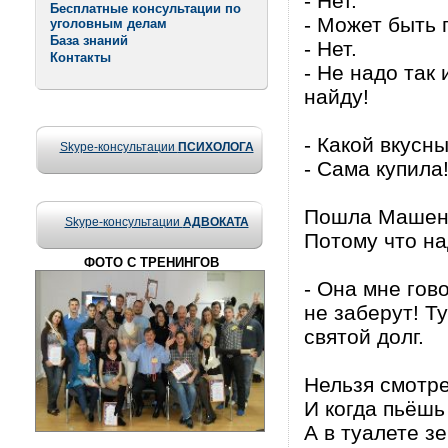
- Нет.
Бесплатные консультации по
- Может быть 
уголовным делам
База знаний
- Нет.
Контакты
- Не надо так
найду!
- Какой вкусны
Skype-консультации
ПСИХОЛОГА
- Сама купила
Пошла Машеньк
Skype-консультации
АДВОКАТА
Потому что на
ФОТО С ТРЕНИНГОВ
- Она мне гов
не заберут! Ту
святой долг.
Hельзя смотре
И когда пьёшь
А в туалете з