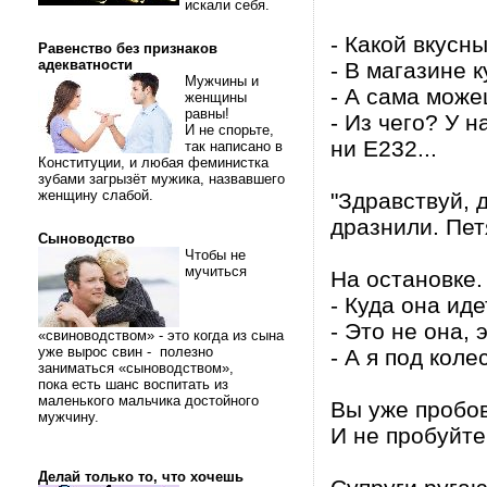
искали себя.
- Какой вкусны
Равенство без признаков
адекватности
- В магазине к
Мужчины и
- А сама може
женщины
равны!
- Из чего? У н
И не спорьте,
ни Е232...
так написано в
Конституции, и любая феминистка
зубами загрызёт мужика, назвавшего
женщину слабой.
"Здравствуй, 
дразнили. Пет
Сыноводство
Чтобы не
мучиться
На остановке.
- Куда она иде
- Это не она, 
«свиноводством» - это когда из сына
уже вырос свин - полезно
- А я под коле
заниматься «сыноводством»,
пока есть шанс воспитать из
маленького мальчика достойного
Вы уже пробо
мужчину.
И не пробуйте
Делай только то, что хочешь