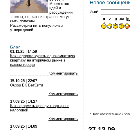
Новое сообщен
Множество
идей и
Имя*:
рассуждений
ложны, но, как ни странно, могут
быть полезны.
Рассмотрим пять популярных
утверждений.
Блог
01.11.25
|
14:59
Как недорого купить однокомнатную
квартиру на вторичном рынке в
вашем городе
Комментировать
15.10.25
|
22:07
Обзор БК БетСити
Комментировать
17.09.25
|
14:27
Как оформить аренду квартиры в
налоговой
* Поля обязательные к за
Комментировать
17.09.25
|
14:09
27.12.09