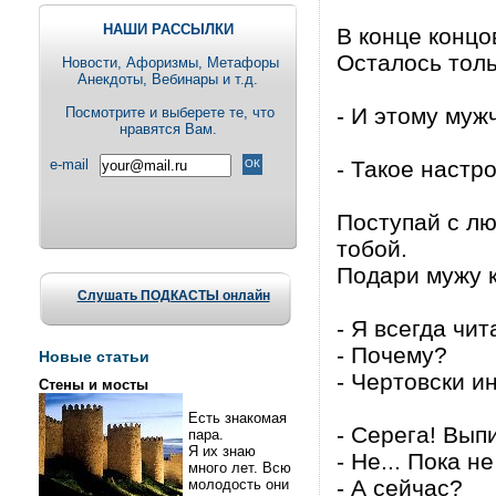
НАШИ РАССЫЛКИ
В конце концо
Осталось толь
Новости, Aфоризмы, Метафоры
Анекдоты, Вебинары и т.д.
- И этому муж
Посмотрите и выберете те, что
нравятся Вам.
e-mail
- Такое настр
Поступай с лю
тобой.
Подари мужу к
Слушать ПОДКАСТЫ онлайн
- Я всегда чит
- Почему?
Новые статьи
- Чертовски и
Стены и мосты
Есть знакомая
- Серега! Вып
пара.
Я их знаю
- Не... Пока не
много лет. Всю
- А сейчас?
молодость они