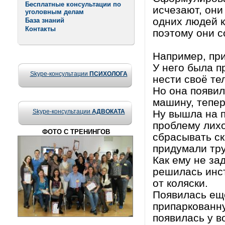
Бесплатные консультации по
исчезают, они
уголовным делам
одних людей к
База знаний
Контакты
поэтому они с
Например, при
У него была п
Skype-консультации
ПСИХОЛОГА
нести своё те
Но она появил
машину, тепер
Skype-консультации
АДВОКАТА
Ну вышла на п
проблему лихо
ФОТО С ТРЕНИНГОВ
сбрасывать ск
придумали тр
Как ему не за
решилась инст
от коляски.
Появилась ещё
припаркованну
появилась у в