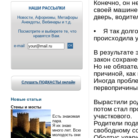
Конечно, он н
НАШИ РАССЫЛКИ
своей машине 
дверь, водите
Новости, Aфоризмы, Метафоры
Анекдоты, Вебинары и т.д.
• Я так долго
Посмотрите и выберете те, что
нравятся Вам.
происходила у
e-mail
В результате
закон сохране
Но не обязате
причиной, как
Иногда пробле
Слушать ПОДКАСТЫ онлайн
первопричины.
Новые статьи
Вырастили род
Стены и мосты
потом стал пр
участкового.
Есть знакомая
пара.
Родители под
Я их знаю
свободному со
много лет. Всю
молодость они
Оболтус удари