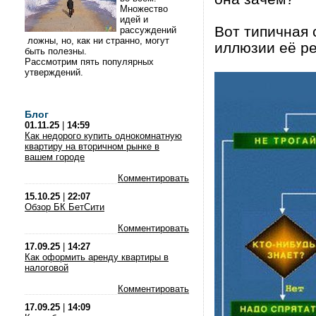
Множество
идей и
Вот типичная
рассуждений
ложны, но, как ни странно, могут
иллюзии её р
быть полезны.
Рассмотрим пять популярных
утверждений.
Блог
01.11.25
|
14:59
Как недорого купить однокомнатную
квартиру на вторичном рынке в
вашем городе
Комментировать
15.10.25
|
22:07
Обзор БК БетСити
Комментировать
17.09.25
|
14:27
Как оформить аренду квартиры в
налоговой
Комментировать
17.09.25
|
14:09