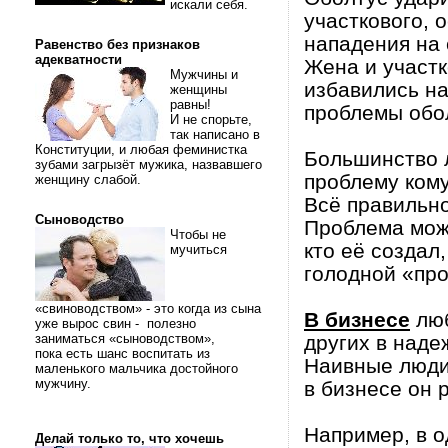
искали себя.
участкового, 
нападения на 
Равенство без признаков
адекватности
Жена и участк
Мужчины и
избавились на
женщины
равны!
проблемы обо
И не спорьте,
так написано в
Конституции, и любая феминистка
Большинство л
зубами загрызёт мужика, назвавшего
проблему кому
женщину слабой.
Всё правильно
Сыноводство
Проблема може
Чтобы не
кто её создал
мучиться
голодной «пр
«свиноводством» - это когда из сына
В бизнесе
люб
уже вырос свин - полезно
заниматься «сыноводством»,
других в наде
пока есть шанс воспитать из
Наивные люди,
маленького мальчика достойного
мужчину.
в бизнесе он 
Например, в о
Делай только то, что хочешь