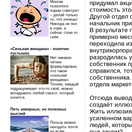
Многие
придумал акци
психологи
стоимость это
хором советуют
– делай только
Другой отдел 
то, что хочешь!
начальник при
Никогда не пел
в хоре, и
В результате 
сейчас спою от
примерно меся
себя.
переходила из
«Сильная женщина» - понятие-
внутрикорпора
пустышка
разродилась у
Нет никаких
чётких
собственник п
формулировок,
справился, то
что такое
«сильная
собственника.
женщина».
отдела маркет
Точнее, каждый
подразумевает что-то своё, можно
вкладывать любой смысл, который
Отсюда вывод
хочется.
создаёт иллюз
Пять неверных, но полезных
Жить иллюзия
мыслей
усиленном вар
Пользу можно
людей, которы
находить почти
она зачем?
во всём.