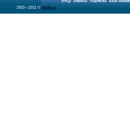
(FAQ)
Опросы
Подписка
База знани
2002—2011 ©
nlplife.ru