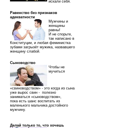
искали себя.
Равенство без признаков
адекватности
Мужчины и
женщины
равны!
И не спорьте,
так написано в
Конституции, и любая феминистка
зубами загрызёт мужика, назвавшего
женщину слабой.
Сыноводство
Чтобы не
мучиться
«свиноводством» - это когда из сына
уже вырос свин - полезно
заниматься «сыноводством»,
пока есть шанс воспитать из
маленького мальчика достойного
мужчину.
Делай только то, что хочешь