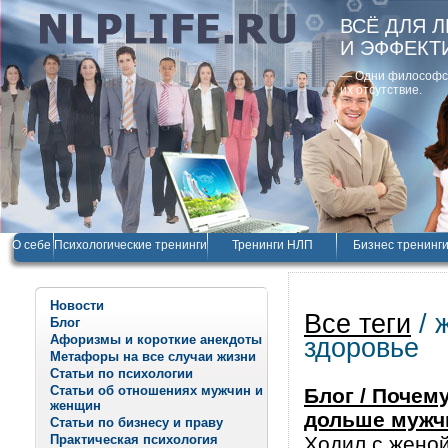
ВСЁ ДЛЯ 
И ЭФФЕКТ
— Одни философски
их отсутствие.
О себе
Психологические тренинги
Тренинги НЛП
Бизнес тренинг
Новости
Все теги
/ 
Блог
Афоризмы и короткие анекдоты
здоровье
Метафоры на все случаи жизни
Статьи по психологии
Статьи об отношениях мужчин и
Блог / Почем
женщин
дольше мужч
Статьи по бизнесу и праву
Практическая психология
Ходил с женой