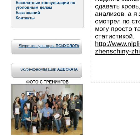
Бесплатные консультации по
сдавать кровь
уголовным делам
анализов, а я
База знаний
Контакты
смотрел по ст
могу просто т
статистикой.
http://www.nlpl
Skype-консультации
ПСИХОЛОГА
zhenschiny-zh
Skype-консультации
АДВОКАТА
ФОТО С ТРЕНИНГОВ