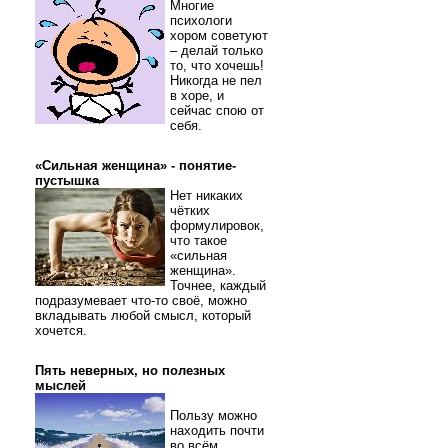
Многие
психологи
хором советуют
– делай только
то, что хочешь!
Никогда не пел
в хоре, и
сейчас спою от
себя.
«Сильная женщина» - понятие-
пустышка
Нет никаких
чётких
формулировок,
что такое
«сильная
женщина».
Точнее, каждый
подразумевает что-то своё, можно
вкладывать любой смысл, который
хочется.
Пять неверных, но полезных
мыслей
Пользу можно
находить почти
во всём.