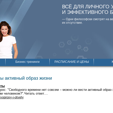
ВСЁ ДЛЯ ЛИЧНОГО 
И ЭФФЕКТИВНОГО 
— Одни философски смотpят на вещ
их отсутствие.
Бизнес тренинги
РАСПИСАНИЕ И ЦЕНЫ
сы активный образ жизни
еты
рос: "Свободного времени нет совсем – можно ли вести активный образ 
 человеком?".Читать ответ....
/voprosy-i-otvety