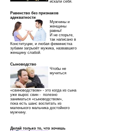
искали себя.
Равенство без признаков
адекватности
Мужчины и
женщины
равны!
И не спорьте,
так написано в
Конституции, и любая феминистка
зубами загрызёт мужика, назвавшего
женщину слабой.
Сыноводство
Чтобы не
мучиться
«свиноводством» - это когда из сына
уже вырос свин - полезно
заниматься «сыноводством»,
пока есть шанс воспитать из
маленького мальчика достойного
мужчину.
Делай только то, что хочешь