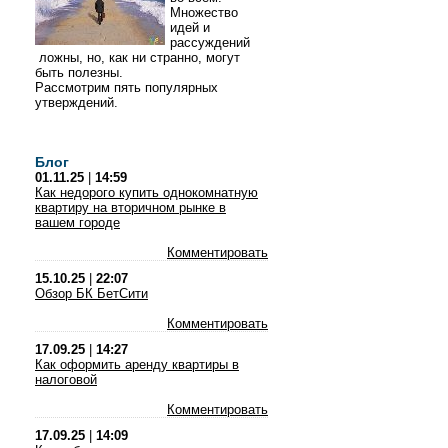
Множество
идей и
рассуждений
ложны, но, как ни странно, могут
быть полезны.
Рассмотрим пять популярных
утверждений.
Блог
01.11.25
|
14:59
Как недорого купить однокомнатную
квартиру на вторичном рынке в
вашем городе
Комментировать
15.10.25
|
22:07
Обзор БК БетСити
Комментировать
17.09.25
|
14:27
Как оформить аренду квартиры в
налоговой
Комментировать
17.09.25
|
14:09