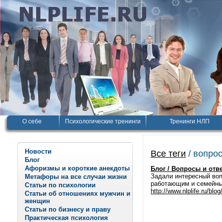
О себе
Психологические тренинги
Тренинги НЛП
Новости
Все теги
/ вопро
Блог
Афоризмы и короткие анекдоты
Блог / Вопросы и отв
Задали интересный воп
Метафоры на все случаи жизни
работающим и семейным
Статьи по психологии
http://www.nlplife.ru/blog
Статьи об отношениях мужчин и
женщин
Статьи по бизнесу и праву
Практическая психология