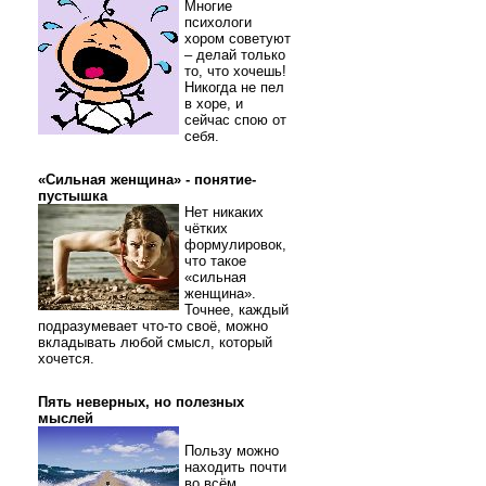
Многие
психологи
хором советуют
– делай только
то, что хочешь!
Никогда не пел
в хоре, и
сейчас спою от
себя.
«Сильная женщина» - понятие-
пустышка
Нет никаких
чётких
формулировок,
что такое
«сильная
женщина».
Точнее, каждый
подразумевает что-то своё, можно
вкладывать любой смысл, который
хочется.
Пять неверных, но полезных
мыслей
Пользу можно
находить почти
во всём.