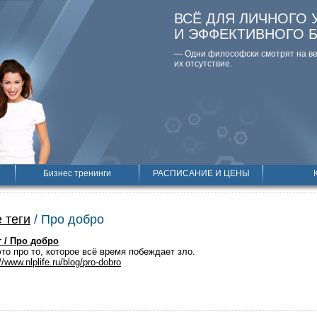
ВСЁ ДЛЯ ЛИЧНОГО 
И ЭФФЕКТИВНОГО 
— Одни философски смотpят на вещ
их отсутствие.
Бизнес тренинги
РАСПИСАНИЕ И ЦЕНЫ
 теги
/ Про добро
 / Про добро
это про то, которое всё время побеждает зло.
//www.nlplife.ru/blog/pro-dobro