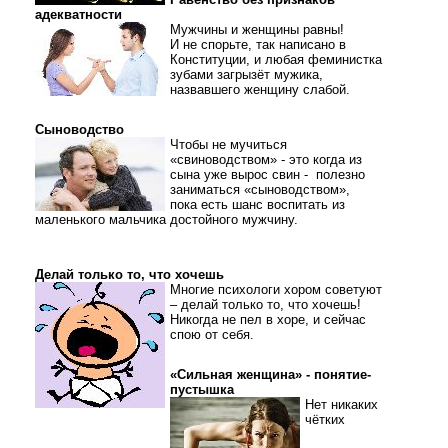
адекватности
Мужчины и женщины равны!
И не спорьте, так написано в
Конституции, и любая феминистка
зубами загрызёт мужика,
назвавшего женщину слабой.
Сыноводство
Чтобы не мучиться
«свиноводством» - это когда из
сына уже вырос свин - полезно
заниматься «сыноводством»,
пока есть шанс воспитать из
маленького мальчика достойного мужчину.
Делай только то, что хочешь
Многие психологи хором советуют
– делай только то, что хочешь!
Никогда не пел в хоре, и сейчас
спою от себя.
«Сильная женщина» - понятие-
пустышка
Нет никаких
чётких