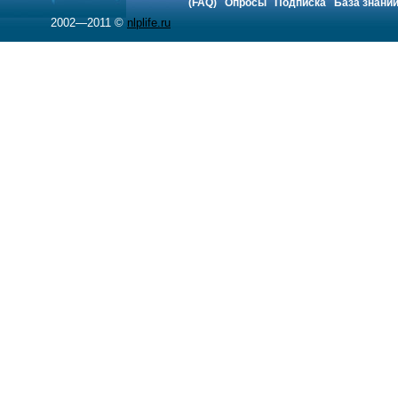
(FAQ)
Опросы
Подписка
База знани
2002—2011 ©
nlplife.ru