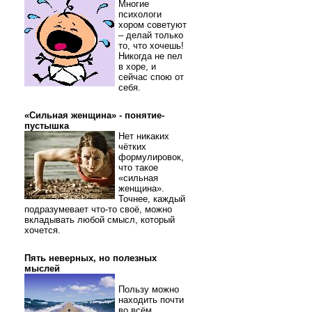
Многие
психологи
хором советуют
– делай только
то, что хочешь!
Никогда не пел
в хоре, и
сейчас спою от
себя.
«Сильная женщина» - понятие-
пустышка
Нет никаких
чётких
формулировок,
что такое
«сильная
женщина».
Точнее, каждый
подразумевает что-то своё, можно
вкладывать любой смысл, который
хочется.
Пять неверных, но полезных
мыслей
Пользу можно
находить почти
во всём.