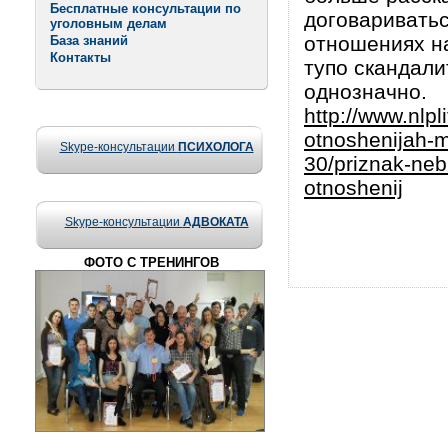
Бесплатные консультации по
договариватьс
уголовным делам
отношениях на
База знаний
Контакты
тупо скандали
однозначно.
http://www.nlpli
otnoshenijah-m
Skype-консультации
ПСИХОЛОГА
30/priznak-ne
otnoshenij
Skype-консультации
АДВОКАТА
ФОТО С ТРЕНИНГОВ