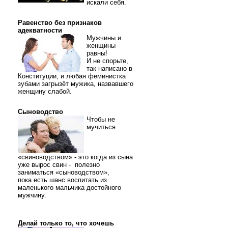
искали себя.
Равенство без признаков
адекватности
Мужчины и
женщины
равны!
И не спорьте,
так написано в
Конституции, и любая феминистка
зубами загрызёт мужика, назвавшего
женщину слабой.
Сыноводство
Чтобы не
мучиться
«свиноводством» - это когда из сына
уже вырос свин - полезно
заниматься «сыноводством»,
пока есть шанс воспитать из
маленького мальчика достойного
мужчину.
Делай только то, что хочешь