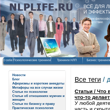
ВСЁ ДЛЯ 
И ЭФФЕКТ
— Одни философски
их отсутствие.
О себе
Психологические тренинги
Тренинги НЛП
Бизнес тренинг
Новости
Все теги
/ 
Блог
Афоризмы и короткие анекдоты
Метафоры на все случаи жизни
Статьи / Что 
Статьи по психологии
Статьи об отношениях мужчин и
что-то делае
женщин
У любой деяте
Статьи по бизнесу и праву
Практическая психология
часть и скрыт