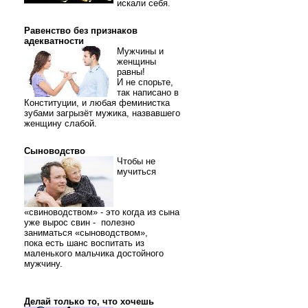
искали себя.
Равенство без признаков
адекватности
Мужчины и
женщины
равны!
И не спорьте,
так написано в
Конституции, и любая феминистка
зубами загрызёт мужика, назвавшего
женщину слабой.
Сыноводство
Чтобы не
мучиться
«свиноводством» - это когда из сына
уже вырос свин - полезно
заниматься «сыноводством»,
пока есть шанс воспитать из
маленького мальчика достойного
мужчину.
Делай только то, что хочешь