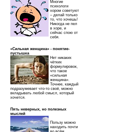
Многие
психологи
хором советуют
– делай только
то, что хочешь!
Никогда не пел
в хоре, и
сейчас спою от
себя.
«Сильная женщина» - понятие-
пустышка
Нет никаких
чётких
формулировок,
что такое
«сильная
женщина».
Точнее, каждый
подразумевает что-то своё, можно
вкладывать любой смысл, который
хочется.
Пять неверных, но полезных
мыслей
Пользу можно
находить почти
во всём.