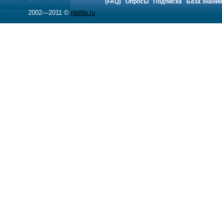
(FAQ)
Опросы
Подписка
База знани
2002—2011 ©
nlplife.ru