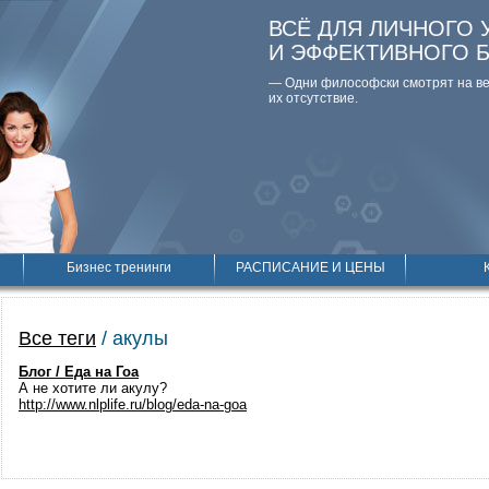
ВСЁ ДЛЯ ЛИЧНОГО 
И ЭФФЕКТИВНОГО 
— Одни философски смотpят на вещ
их отсутствие.
Бизнес тренинги
РАСПИСАНИЕ И ЦЕНЫ
Все теги
/ акулы
Блог / Еда на Гоа
А не хотите ли акулу?
http://www.nlplife.ru/blog/eda-na-goa