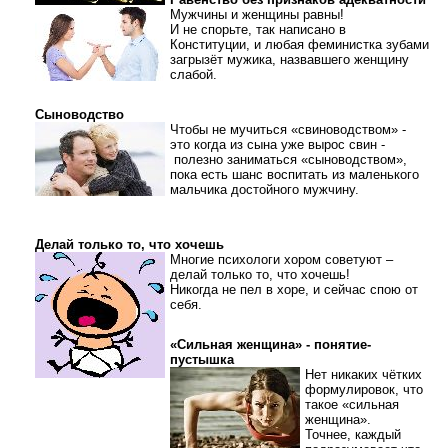
Мужчины и женщины равны!
И не спорьте, так написано в
Конституции, и любая феминистка зубами
загрызёт мужика, назвавшего женщину
слабой.
Сыноводство
Чтобы не мучиться «свиноводством» -
это когда из сына уже вырос свин -
полезно заниматься «сыноводством»,
пока есть шанс воспитать из маленького
мальчика достойного мужчину.
Делай только то, что хочешь
Многие психологи хором советуют –
делай только то, что хочешь!
Никогда не пел в хоре, и сейчас спою от
себя.
«Сильная женщина» - понятие-
пустышка
Нет никаких чётких
формулировок, что
такое «сильная
женщина».
Точнее, каждый