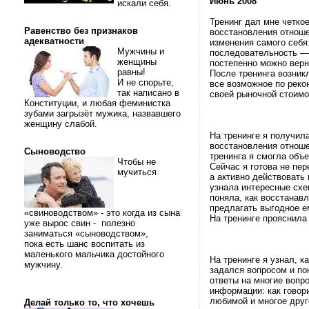
Июнь 2008
искали себя.
Тренинг дал мне четкое
Равенство без признаков
восстановления отноше
адекватности
изменения самого себя
Мужчины и
последовательность — 
женщины
постепенно можно верн
равны!
После тренинга возник
И не спорьте,
все возможное по реко
так написано в
своей рыночной стоимо
Конституции, и любая феминистка
зубами загрызёт мужика, назвавшего
женщину слабой.
На тренинге я получил
восстановления отнош
Сыноводство
тренинга я смогла объе
Чтобы не
Сейчас я готова не пе
мучиться
а активно действовать
узнала интересные схе
поняла, как восстанавл
предлагать выгодное е
«свиноводством» - это когда из сына
На тренинге прояснила
уже вырос свин - полезно
заниматься «сыноводством»,
пока есть шанс воспитать из
маленького мальчика достойного
На тренинге я узнал, 
мужчину.
задался вопросом и по
ответы на многие вопр
информации: как говор
любимой и многое друг
Делай только то, что хочешь