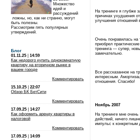
Множество
идей и
На тренинге я глубже 
рассуждений
причинах ухудшения о
ложны, но, как ни странно, могут
улучшения отношений в
быть полезны.
Рассмотрим пять популярных
утверждений.
Очень понравилась на 
приобрел практические
тренинга — супер, нов
Блог
замечательно.
01.11.25
|
14:59
Как недорого купить однокомнатную
квартиру на вторичном рынке в
вашем городе
Все рассказанное на т
интересным. Амортиза
Комментировать
отношения. Спасибо!
15.10.25
|
22:07
Обзор БК БетСити
Комментировать
Ноябрь 2007
17.09.25
|
14:27
Как оформить аренду квартиры в
На тренинге мне очень
налоговой
действий, ничего лишн
импульс к конкретным 
Комментировать
17.09.25
|
14:09