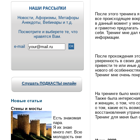
НАШИ РАССЫЛКИ
После этого тренинга 
Новости, Aфоризмы, Метафоры
все происходящее вокру
Анекдоты, Вебинары и т.д.
в данный момент у мен
и грамотно предлагать
Посмотрите и выберете те, что
себя. Тренинг мне дал
нравятся Вам.
информации.
e-mail
После прохождения это
уверенность в своих де
привести те или иные д
нового об особенностя
Тренинг мне очень пон
Слушать ПОДКАСТЫ онлайн
На тренинге было много
Также была интересна
Новые статьи
и женщин, о том, что 
о том, какие есть воз
Стены и мосты
восстановления утраче
Тренинг для меня был 
Есть знакомая
пара.
Я их знаю
много лет. Всю
молодость они