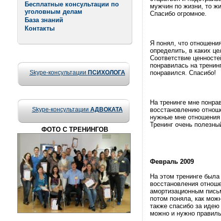
Бесплатные консультации по
мужчин по жизни, то ж
уголовным делам
Спасибо огромное.
База знаний
Контакты
Я понял, что отношени
определить, в каких це
Соответствие ценносте
понравилась на тренинг
Skype-консультации
ПСИХОЛОГА
понравился. Спасибо!
На тренинге мне понра
Skype-консультации
АДВОКАТА
восстановлению отноше
нужные мне отношения 
Тренинг очень полезны
ФОТО С ТРЕНИНГОВ
Февраль 2009
На этом тренинге была
восстановления отноше
амортизационным письм
потом поняла, как мож
также спасибо за идею 
можно и нужно правиль