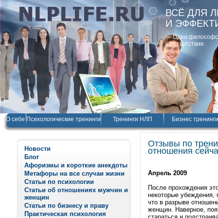
ВСЁ ДЛЯ 
И ЭФФЕКТ
— Одни философски
их отсутствие.
О себе
Психологические тренинги
Тренинги НЛП
Бизнес тренинг
Отзывы по трени
Новости
отношения сейча
Блог
Афоризмы и короткие анекдоты
Апрель 2009
Метафоры на все случаи жизни
Статьи по психологии
После прохождения это
Статьи об отношениях мужчин и
некоторые убеждения, 
женщин
что в разрыве отношен
Статьи по бизнесу и праву
женщин. Наверное, поя
Практическая психология
стараться и подстраив