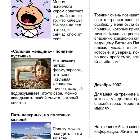
Многие
психологи
хором советуют
Тренинг очень познават
– делай только
на этот тренинг раньше
то, что хочешь!
ошибок, у меня была б
Никогда не пел
причины, которые прив
в хоре, и
жизни. Также на трени
сейчас спою от
спасению кризисной си
себя.
ведущему Виталию Пичу
вложил, указал те важн
«Сильная женщина» - понятие-
которые, я уверена, п
пустышка
во всех проблемах, во
Нет никаких
Спасибо вам!
чётких
формулировок,
что такое
«сильная
женщина».
Декабрь 2007
Точнее, каждый
подразумевает что-то своё, можно
Для меня на тренинге 
вкладывать любой смысл, который
которые мы делали, пр
хочется.
способствовал моим т
мыслям.
Пять неверных, но полезных
мыслей
На тренинге было мног
Пользу можно
информации. Жизнь не 
находить почти
во всём.