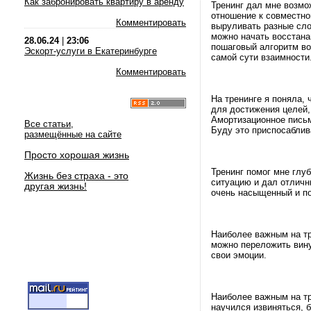
Как забронировать квартиру в аренду
Тренинг дал мне возмо
отношение к совместно
Комментировать
выруливать разные сло
можно начать восстана
28.06.24
|
23:06
пошаговый алгоритм во
Эскорт-услуги в Екатеринбурге
самой сути взаимности
Комментировать
На тренинге я поняла,
для достижения целей,
Амортизационное письм
Все статьи,
Буду это приспосаблив
размещённые на сайте
Просто хорошая жизнь
Тренинг помог мне глу
Жизнь без страха - это
ситуацию и дал отличн
другая жизнь!
очень насыщенный и п
Наиболее важным на тр
можно переложить вину
свои эмоции.
Наиболее важным на тр
научился извиняться, б