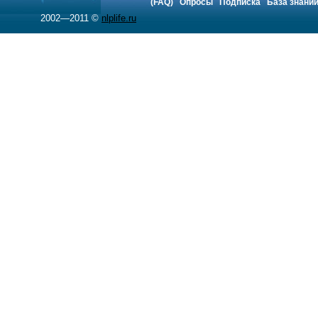
(FAQ)
Опросы
Подписка
База знани
2002—2011 ©
nlplife.ru